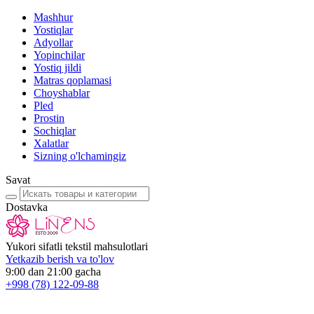
Mashhur
Yostiqlar
Adyollar
Yopinchilar
Yostiq jildi
Matras qoplamasi
Choyshablar
Pled
Prostin
Sochiqlar
Xalatlar
Sizning o'lchamingiz
Savat
Dostavka
Yukori sifatli tekstil mahsulotlari
Yetkazib berish va to'lov
9:00 dan 21:00 gacha
+998
(78) 122-09-88