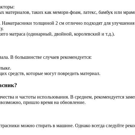
акторы:
х материалов, таких как мемори-фоам, латекс, бамбук или мрам
 Наматрасники толщиной 2 см отлично подходят для улучшения м
у.
шего матраса (одинарный, двойной, королевский и т.д.).
иала. В большинстве случаев рекомендуется:
рлыке.
их средств, которые могут повредить материал.
асник?
чества и частоты использования. В среднем, рекомендуется замен
 возможно, пришло время на обновление.
атрасники можно стирать в машине. Однако всегда следуйте рек