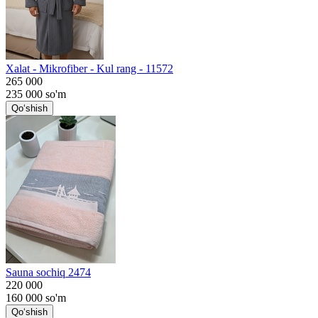
Хalat - Mikrofiber - Kul rang - 11572
265 000
235 000
so'm
Qo‘shish
Sauna sochiq 2474
220 000
160 000
so'm
Qo‘shish