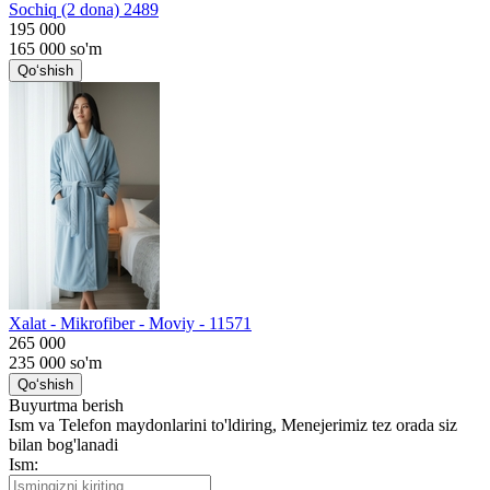
Sochiq (2 dona) 2489
195 000
165 000
so'm
Qo‘shish
Хalat - Mikrofiber - Moviy - 11571
265 000
235 000
so'm
Qo‘shish
Buyurtma berish
Ism va Telefon maydonlarini to'ldiring, Menejerimiz tez orada siz
bilan bog'lanadi
Ism: