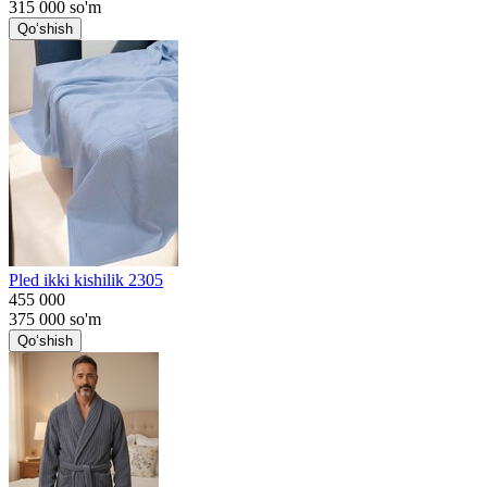
315 000
so'm
Qo‘shish
Pled ikki kishilik 2305
455 000
375 000
so'm
Qo‘shish