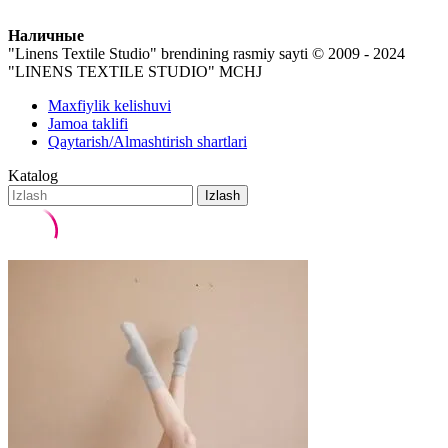
Наличные
"Linens Textile Studio" brendining rasmiy sayti
© 2009 - 2024
"LINENS TEXTILE STUDIO" MCHJ
Maxfiylik kelishuvi
Jamoa taklifi
Qaytarish/Almashtirish shartlari
Katalog
Izlash