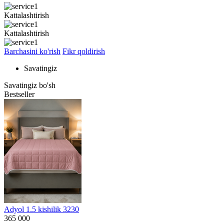
Kattalashtirish
Kattalashtirish
Barchasini ko'rish
Fikr qoldirish
Savatingiz
Savatingiz bo'sh
Bestseller
Adyol 1.5 kishilik 3230
365 000