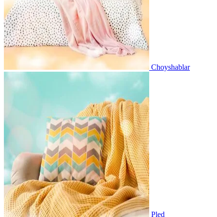
Choyshablar
Pled