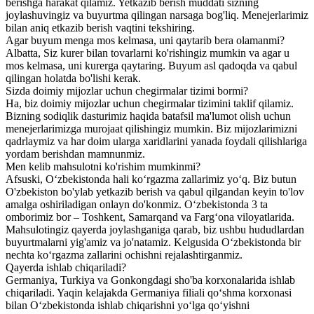
berishga harakat qilamiz. Yetkazib berish muddati sizning
joylashuvingiz va buyurtma qilingan narsaga bog'liq. Menejerlarimiz
bilan aniq etkazib berish vaqtini tekshiring.
Agar buyum menga mos kelmasa, uni qaytarib bera olamanmi?
Albatta, Siz kurer bilan tovarlarni ko'rishingiz mumkin va agar u
mos kelmasa, uni kurerga qaytaring. Buyum asl qadoqda va qabul
qilingan holatda bo'lishi kerak.
Sizda doimiy mijozlar uchun chegirmalar tizimi bormi?
Ha, biz doimiy mijozlar uchun chegirmalar tizimini taklif qilamiz.
Bizning sodiqlik dasturimiz haqida batafsil ma'lumot olish uchun
menejerlarimizga murojaat qilishingiz mumkin. Biz mijozlarimizni
qadrlaymiz va har doim ularga xaridlarini yanada foydali qilishlariga
yordam berishdan mamnunmiz.
Men kelib mahsulotni ko'rishim mumkinmi?
Afsuski, O‘zbekistonda hali ko‘rgazma zallarimiz yo‘q. Biz butun
O'zbekiston bo'ylab yetkazib berish va qabul qilgandan keyin to'lov
amalga oshiriladigan onlayn do'konmiz. O‘zbekistonda 3 ta
omborimiz bor – Toshkent, Samarqand va Farg‘ona viloyatlarida.
Mahsulotingiz qayerda joylashganiga qarab, biz ushbu hududlardan
buyurtmalarni yig'amiz va jo'natamiz. Kelgusida O‘zbekistonda bir
nechta ko‘rgazma zallarini ochishni rejalashtirganmiz.
Qayerda ishlab chiqariladi?
Germaniya, Turkiya va Gonkongdagi sho'ba korxonalarida ishlab
chiqariladi. Yaqin kelajakda Germaniya filiali qo‘shma korxonasi
bilan O‘zbekistonda ishlab chiqarishni yo‘lga qo‘yishni