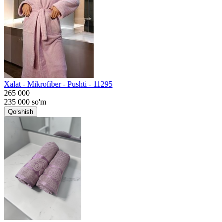
Xalat - Mikrofiber - Pushti - 11295
265 000
235 000
so'm
Qo‘shish