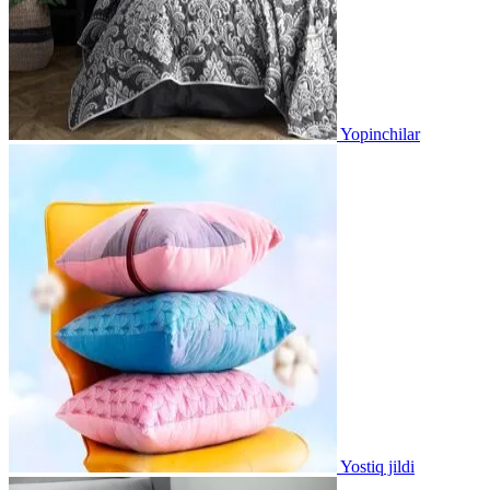
Yopinchilar
Yostiq jildi