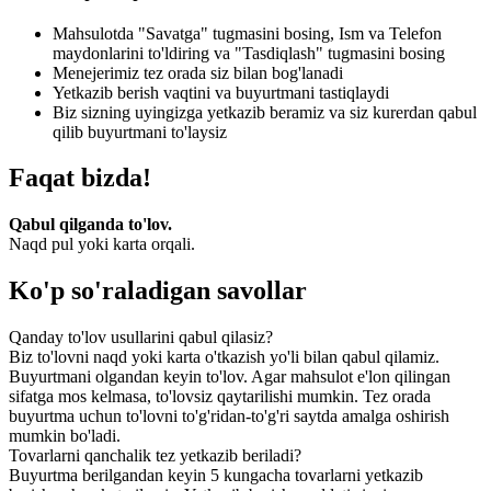
Mahsulotda "Savatga" tugmasini bosing, Ism va Telefon
maydonlarini to'ldiring va "Tasdiqlash" tugmasini bosing
Menejerimiz tez orada siz bilan bog'lanadi
Yetkazib berish vaqtini va buyurtmani tastiqlaydi
Biz sizning uyingizga yetkazib beramiz va siz kurerdan qabul
qilib buyurtmani to'laysiz
Faqat bizda!
Qabul qilganda to'lov.
Naqd pul yoki karta orqali.
Ko'p so'raladigan savollar
Qanday to'lov usullarini qabul qilasiz?
Biz to'lovni naqd yoki karta o'tkazish yo'li bilan qabul qilamiz.
Buyurtmani olgandan keyin to'lov. Agar mahsulot e'lon qilingan
sifatga mos kelmasa, to'lovsiz qaytarilishi mumkin. Tez orada
buyurtma uchun to'lovni to'g'ridan-to'g'ri saytda amalga oshirish
mumkin bo'ladi.
Tovarlarni qanchalik tez yetkazib beriladi?
Buyurtma berilgandan keyin 5 kungacha tovarlarni yetkazib