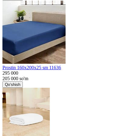
Prostin 160x200x25 sm 11636
295 000
205 000
so'm
Qo‘shish