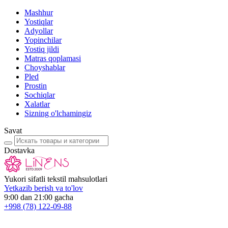
Mashhur
Yostiqlar
Adyollar
Yopinchilar
Yostiq jildi
Matras qoplamasi
Choyshablar
Pled
Prostin
Sochiqlar
Xalatlar
Sizning o'lchamingiz
Savat
Dostavka
Yukori sifatli tekstil mahsulotlari
Yetkazib berish va to'lov
9:00 dan 21:00 gacha
+998
(78) 122-09-88