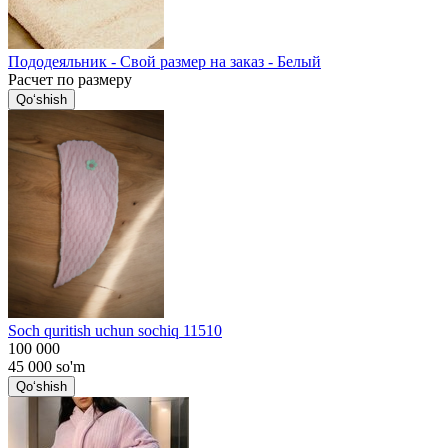
Пододеяльник - Свой размер на заказ - Белый
Расчет по размеру
Qo‘shish
Soch quritish uchun sochiq 11510
100 000
45 000
so'm
Qo‘shish