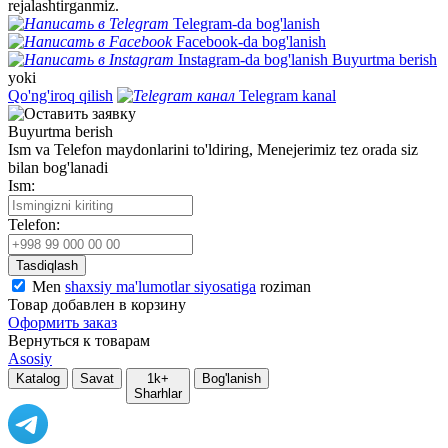
rejalashtirganmiz.
Telegram-da bog'lanish
Facebook-da bog'lanish
Instagram-da bog'lanish
Buyurtma berish
yoki
Qo'ng'iroq qilish
Telegram kanal
Buyurtma berish
Ism va Telefon maydonlarini to'ldiring, Menejerimiz tez orada siz
bilan bog'lanadi
Ism:
Telefon:
Tasdiqlash
Men
shaxsiy ma'lumotlar siyosatiga
roziman
Товар добавлен в корзину
Оформить заказ
Вернуться к товарам
Asosiy
Katalog
Savat
1k+
Bog'lanish
Sharhlar