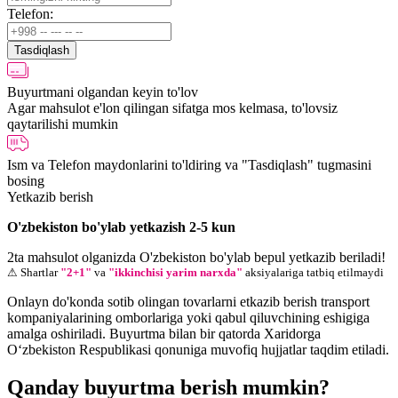
Telefon:
Tasdiqlash
Buyurtmani olgandan keyin to'lov
Agar mahsulot e'lon qilingan sifatga mos kelmasa, to'lovsiz
qaytarilishi mumkin
Ism va Telefon maydonlarini to'ldiring va "Tasdiqlash" tugmasini
bosing
Yetkazib berish
O'zbekiston bo'ylab yetkazish 2-5 kun
2ta mahsulot olganizda O'zbekiston bo'ylab bepul yetkazib beriladi!
⚠ Shartlar
"2+1"
va
"ikkinchisi yarim narxda"
aksiyalariga tatbiq etilmaydi
Onlayn do'konda sotib olingan tovarlarni etkazib berish transport
kompaniyalarining omborlariga yoki qabul qiluvchining eshigiga
amalga oshiriladi. Buyurtma bilan bir qatorda Xaridorga
O‘zbekiston Respublikasi qonuniga muvofiq hujjatlar taqdim etiladi.
Qanday buyurtma berish mumkin?