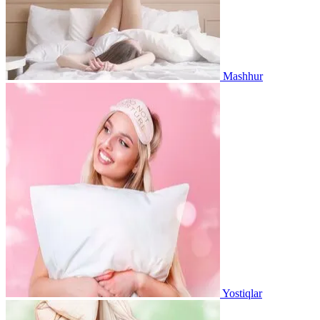
Mashhur
Yostiqlar