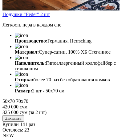
Подушки "Feder" 2 шт
Легкость пера в каждом сне
Производство:
Германия, Herrsching
Материал:
Супер-сатин, 100% ХБ Стеганное
Наполнитель:
Гипоаллергенный холлофайбер с
силиконом
Стирка:
более 70 раз без образования комков
Размер:
2 шт - 50х70 см
50х70
70х70
420 000 сум
325 000
сум
(за 2 шт)
Заказать
Купили 141 раз
Осталось: 23
NEW