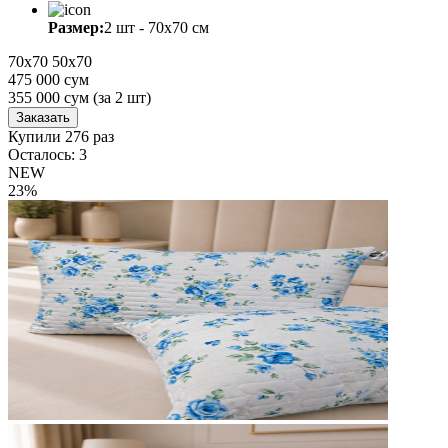
Размер:
2 шт - 70х70 см
70х70
50х70
475 000 сум
355 000
сум
(за 2 шт)
Заказать
Купили 276 раз
Осталось: 3
NEW
23%