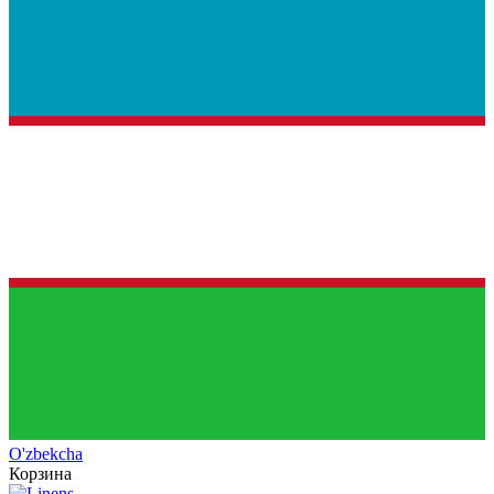
O'zb
ekcha
Корзина