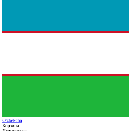
O'zb
ekcha
Корзина
Хит продаж