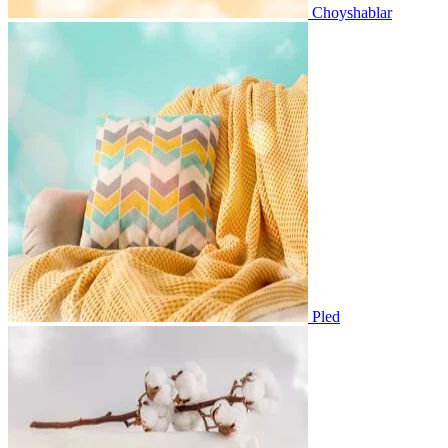
Choyshablar
Pled