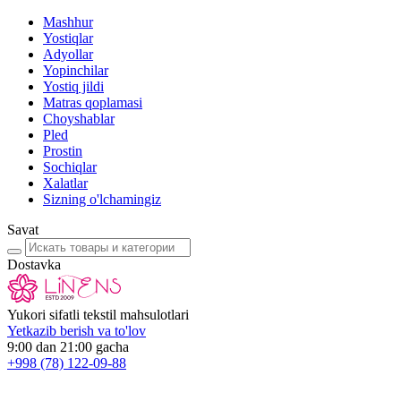
Mashhur
Yostiqlar
Adyollar
Yopinchilar
Yostiq jildi
Matras qoplamasi
Choyshablar
Pled
Prostin
Sochiqlar
Xalatlar
Sizning o'lchamingiz
Savat
Dostavka
Yukori sifatli tekstil mahsulotlari
Yetkazib berish va to'lov
9:00 dan 21:00 gacha
+998
(78) 122-09-88