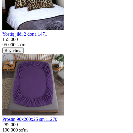
Yostiq jildi 2 dona 1471
155 000
95 000
so'm
Buyurtma
Prostin 90x200x25 sm 11270
285 000
190 000
so'm