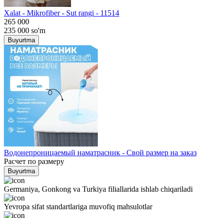
Хalat - Mikrofiber - Sut rangi - 11514
265 000
235 000
so'm
Buyurtma
Водонепроницаемый наматрасник - Свой размер на заказ
Расчет по размеру
Buyurtma
Germaniya, Gonkong va Turkiya filiallarida ishlab chiqariladi
Yevropa sifat standartlariga muvofiq mahsulotlar