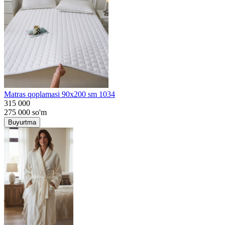
Matras qoplamasi 90x200 sm 1034
315 000
275 000
so'm
Buyurtma