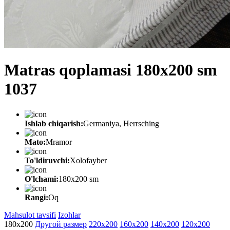
Matras qoplamasi 180x200 sm
1037
Ishlab chiqarish:
Germaniya, Herrsching
Mato:
Mramor
To'ldiruvchi:
Xolofayber
O'lchami:
180х200 sm
Rangi:
Oq
Mahsulot tavsifi
Izohlar
180х200
Другой размер
220х200
160х200
140х200
120x200