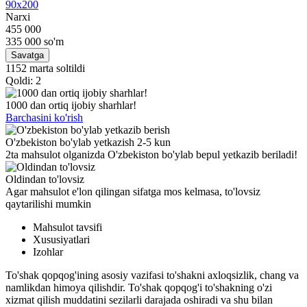
90x200
Narxi
455 000
335 000
so'm
Savatga
1152 marta soltildi
Qoldi: 2
1000 dan ortiq ijobiy sharhlar!
Barchasini ko'rish
O'zbekiston bo'ylab yetkazish 2-5 kun
2ta mahsulot olganizda O'zbekiston bo'ylab bepul yetkazib beriladi!
Oldindan to'lovsiz
Agar mahsulot e'lon qilingan sifatga mos kelmasa, to'lovsiz
qaytarilishi mumkin
Mahsulot tavsifi
Xususiyatlari
Izohlar
To'shak qopqog'ining asosiy vazifasi to'shakni axloqsizlik, chang va
namlikdan himoya qilishdir. To'shak qopqog'i to'shakning o'zi
xizmat qilish muddatini sezilarli darajada oshiradi va shu bilan