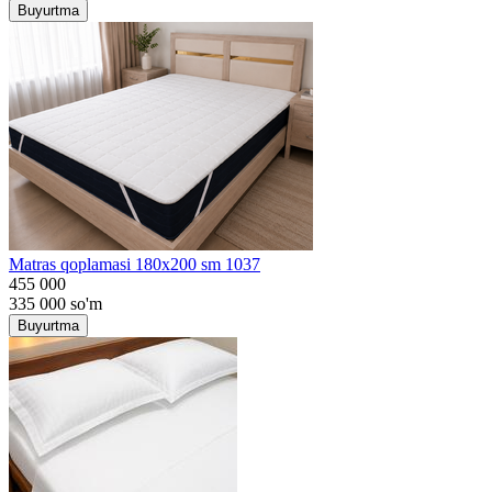
Buyurtma
Matras qoplamasi 180x200 sm 1037
455 000
335 000
so'm
Buyurtma