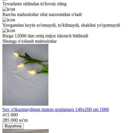
Tovarlarni oldindan to'lovsiz oling
Barcha mahsulotlar sifat nazoratidan o'tadi
Yuvgandan keyin so'nmaydi, to'kilmaydi, shaklini yo'qotmaydi
Bizga 12000 dan ortiq mijoz ishonch bildiradi
Shunga o'xshash mahsulotlar
Suv o'tkazmaydigan matras qoplamasi 140x200 sm 1686
415 000
285 000
so'm
Buyurtma