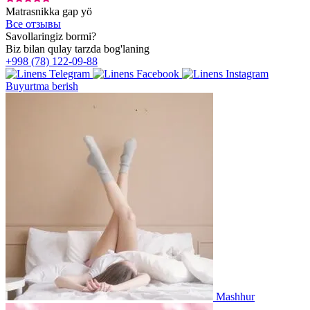
Matrasnikka gap yö
Все отзывы
Savollaringiz bormi?
Biz bilan qulay tarzda bog'laning
+998 (78) 122-09-88
Buyurtma berish
Mashhur