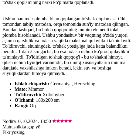
to'shak qoplamining narxi ko'p marta qoplanadi.
Ushbu parametr plomba bilan qoplangan to'shak qoplamasi. Old
tomondan tabiiy matodan, orqa tomonida sun'iy matodan qilingan.
Bundan tashqari, bu holda qopqoqning muhim elementi tolali
plomba hisoblanadi. Ushbu yondashuv bir vaqtning o'zida yuqori
aşınma qarshilik va uxlash vaqtida maksimal qulaylikni ta'minlaydi.
To'ldiruvchi, shuningdek, to'shak yostig'iga juda katta balandlikni
beradi - 1 dan 2 sm gacha, bu esa uxlash uchun ko'proq qulaylikni
ta'minlaydi. To'ldirilgan to'shak qopqog'i - bu to'shakni himoya
qilish uchun byudjet variantidir, bu uning xususiyatlarini minimal
darajada yaxshilashga imkon beradi, lekin suv va boshqa
suyuqliklardan himoya qilmaydi.
Ishlab chiqarish:
Germaniya, Herrsching
Mato:
Mramor
To'ldiruvchi:
Xolofayber
O'lchami:
180х200 sm
Rangi:
Oq
Nodira
10.10.2024, 13:50
Matrasnikka gap yö
Fikr yozing