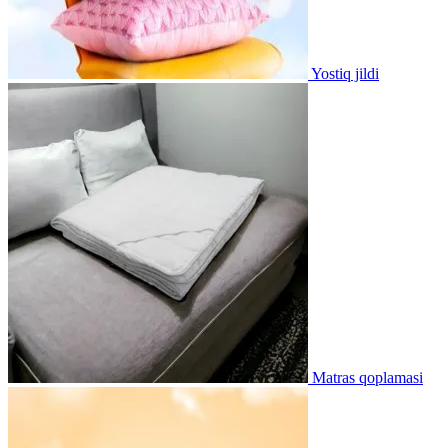
Yostiq jildi
Matras qoplamasi