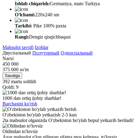
Ishlab chiqarish:
Germaniya, mato Turkiya
O'lchami:
220х240 sm
Tarkibi:
Pike 100% paxta
Rangi:
Dengiz qisqichbaqasi
Mahsulot tavsifi
Izohlar
Двуспальный
Полуторный
Односпальный
Narxi
450 000
375 000
so'm
Savatga
392 marta soltildi
Qoldi: 9
1000 dan ortiq ijobiy sharhlar!
Barchasini ko'rish
O'zbekiston bo'ylab yetkazish 2-5 kun
2ta mahsulot olganizda O'zbekiston bo'ylab bepul yetkazib beriladi!
Oldindan to'lovsiz
Agar mahsulot e'lon qilingan sifatga mos kelmasa, to'lovsiz