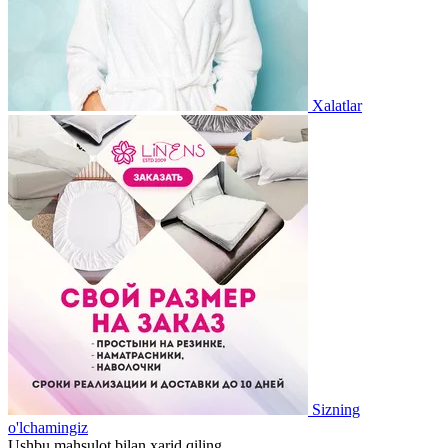
Xalatlar
Sizning
o'lchamingiz
Ushbu mahsulot bilan xarid qiling