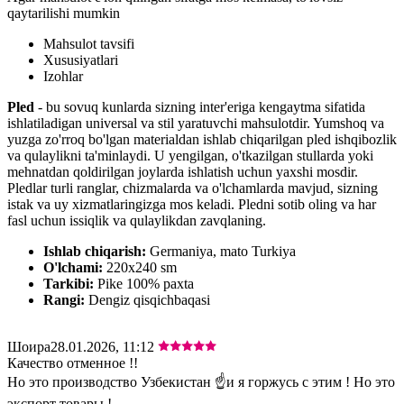
qaytarilishi mumkin
Mahsulot tavsifi
Xususiyatlari
Izohlar
Pled
- bu sovuq kunlarda sizning inter'eriga kengaytma sifatida
ishlatiladigan universal va stil yaratuvchi mahsulotdir. Yumshoq va
yuzga zo'rroq bo'lgan materialdan ishlab chiqarilgan pled ishqibozlik
va qulaylikni ta'minlaydi. U yengilgan, o'tkazilgan stullarda yoki
mehnatdan qoldirilgan joylarda ishlatish uchun yaxshi mosdir.
Pledlar turli ranglar, chizmalarda va o'lchamlarda mavjud, sizning
istak va uy xizmatlaringizga mos keladi. Pledni sotib oling va har
fasl uchun issiqlik va qulaylikdan zavqlaning.
Ishlab chiqarish:
Germaniya, mato Turkiya
O'lchami:
220х240 sm
Tarkibi:
Pike 100% paxta
Rangi:
Dengiz qisqichbaqasi
Шоира
28.01.2026, 11:12
Качество отменное !!
Но это производство Узбекистан ☝️и я горжусь с этим ! Но это
экспорт товары !