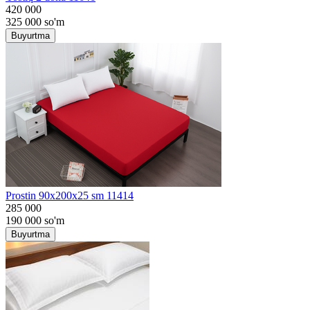
420 000
325 000
so'm
Buyurtma
Prostin 90x200x25 sm 11414
285 000
190 000
so'm
Buyurtma