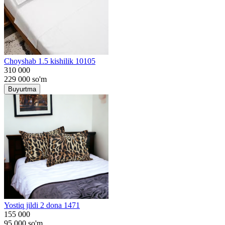
Choyshab 1.5 kishilik 10105
310 000
229 000
so'm
Buyurtma
Yostiq jildi 2 dona 1471
155 000
95 000
so'm