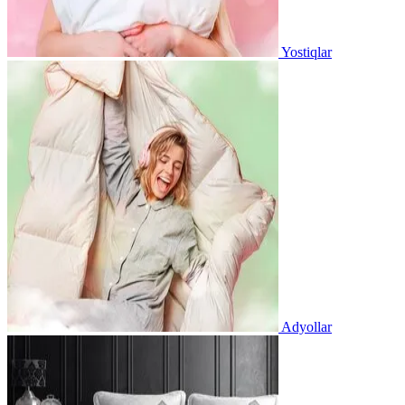
Yostiqlar
Adyollar