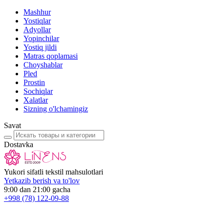
Mashhur
Yostiqlar
Adyollar
Yopinchilar
Yostiq jildi
Matras qoplamasi
Choyshablar
Pled
Prostin
Sochiqlar
Xalatlar
Sizning o'lchamingiz
Savat
Dostavka
Yukori sifatli tekstil mahsulotlari
Yetkazib berish va to'lov
9:00 dan 21:00 gacha
+998
(78) 122-09-88