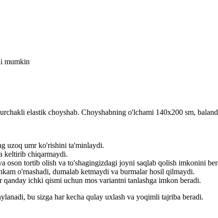
shi mumkin
burchakli elastik choyshab. Choyshabning o'lchami 140x200 sm, balandli
g uzoq umr ko'rishini ta'minlaydi.
a keltirib chiqarmaydi.
a oson tortib olish va to'shagingizdagi joyni saqlab qolish imkonini ber
ahkam o'rnashadi, dumalab ketmaydi va burmalar hosil qilmaydi.
r qanday ichki qismi uchun mos variantni tanlashga imkon beradi.
lanadi, bu sizga har kecha qulay uxlash va yoqimli tajriba beradi.