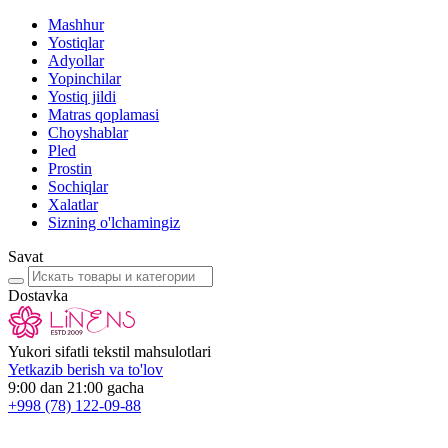
Mashhur
Yostiqlar
Adyollar
Yopinchilar
Yostiq jildi
Matras qoplamasi
Choyshablar
Pled
Prostin
Sochiqlar
Xalatlar
Sizning o'lchamingiz
Savat
Dostavka
Yukori sifatli tekstil mahsulotlari
Yetkazib berish va to'lov
9:00 dan 21:00 gacha
+998
(78) 122-09-88