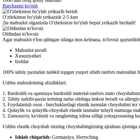
1000 dan ortiq ijobiy sharhlar!
Barchasini ko'rish
O'zbekiston bo'ylab yetkazish 2-5 kun
2ta mahsulot olganizda O'zbekiston bo'ylab bepul yetkazib beriladi!
Oldindan to'lovsiz
Agar mahsulot e'lon qilingan sifatga mos kelmasa, to'lovsiz qaytarili
Mahsulot tavsifi
Xususiyatlari
Izohlar
100% tabiiy paxtadan tashkil topgan yuqori sifatli ranfors matosidan 
Ushbu mahsulotning afzalliklari:
1. Bardoshli va aşınmaya bardoshli material-ranfors mato choyshabnin
2. Tabiiy tarkibi-paxta terining nafas olishiga imkon beradi va allergiy
3. Foydalanish oson - burchaklardagi elastik tasmalar choyshabni tez v
4. Qulaylik va qulaylik-choyshab elastik tasmalar tufayli matrasga m
5. Zamonaviy ko'rinish va ranglarning xilma-xilligi yotoqxonaning ha
Ushbu elastik choyshab sizning choyshabingizning ajralmas qismiga ay
Ishlab chiqarish:
Germaniya, Herrsching