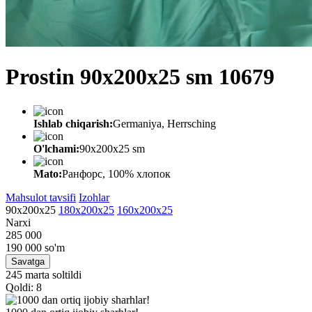
Prostin 90x200x25 sm 10679
Ishlab chiqarish:
Germaniya, Herrsching
O'lchami:
90x200x25 sm
Mato:
Ранфорс, 100% хлопок
Mahsulot tavsifi
Izohlar
90x200x25
180x200x25
160x200x25
Narxi
285 000
190 000
so'm
Savatga
245 marta soltildi
Qoldi: 8