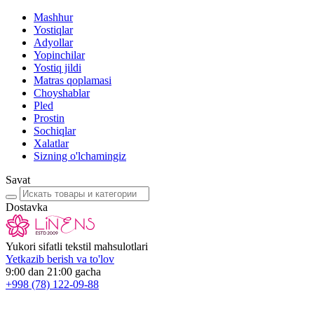
Mashhur
Yostiqlar
Adyollar
Yopinchilar
Yostiq jildi
Matras qoplamasi
Choyshablar
Pled
Prostin
Sochiqlar
Xalatlar
Sizning o'lchamingiz
Savat
Dostavka
Yukori sifatli tekstil mahsulotlari
Yetkazib berish va to'lov
9:00 dan 21:00 gacha
+998
(78) 122-09-88