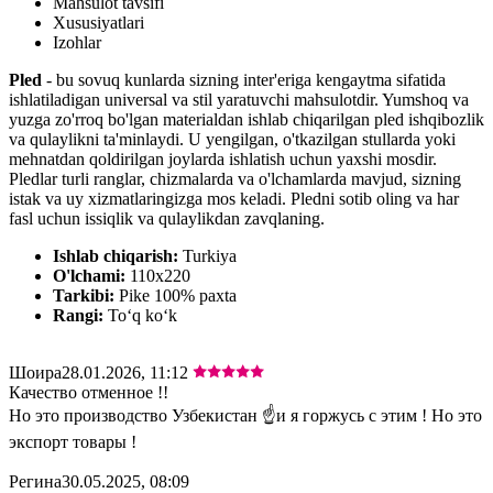
Mahsulot tavsifi
Xususiyatlari
Izohlar
Pled
- bu sovuq kunlarda sizning inter'eriga kengaytma sifatida
ishlatiladigan universal va stil yaratuvchi mahsulotdir. Yumshoq va
yuzga zo'rroq bo'lgan materialdan ishlab chiqarilgan pled ishqibozlik
va qulaylikni ta'minlaydi. U yengilgan, o'tkazilgan stullarda yoki
mehnatdan qoldirilgan joylarda ishlatish uchun yaxshi mosdir.
Pledlar turli ranglar, chizmalarda va o'lchamlarda mavjud, sizning
istak va uy xizmatlaringizga mos keladi. Pledni sotib oling va har
fasl uchun issiqlik va qulaylikdan zavqlaning.
Ishlab chiqarish:
Turkiya
O'lchami:
110х220
Tarkibi:
Pike 100% paxta
Rangi:
Toʻq koʻk
Шоира
28.01.2026, 11:12
Качество отменное !!
Но это производство Узбекистан ☝️и я горжусь с этим ! Но это
экспорт товары !
Регина
30.05.2025, 08:09