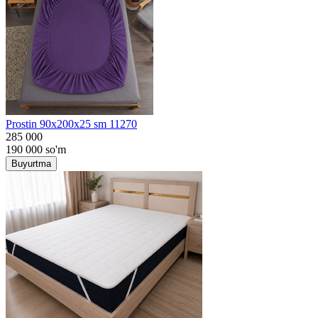
Prostin 90x200x25 sm 11270
285 000
190 000
so'm
Buyurtma