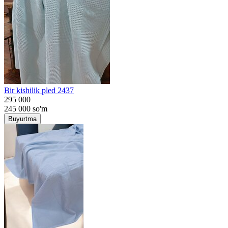
Bir kishilik pled 2437
295 000
245 000
so'm
Buyurtma