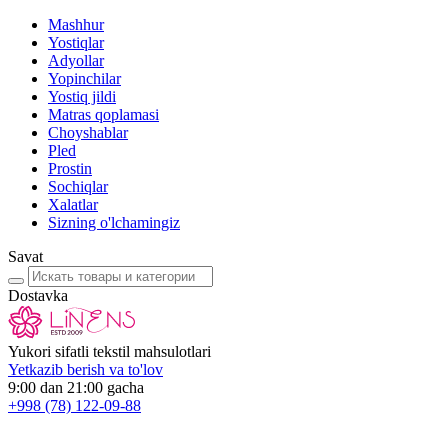
Mashhur
Yostiqlar
Adyollar
Yopinchilar
Yostiq jildi
Matras qoplamasi
Choyshablar
Pled
Prostin
Sochiqlar
Xalatlar
Sizning o'lchamingiz
Savat
Dostavka
Yukori sifatli tekstil mahsulotlari
Yetkazib berish va to'lov
9:00 dan 21:00 gacha
+998
(78) 122-09-88