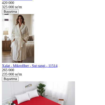
420 000
325 000
so'm
Buyurtma
Хalat - Mikrofiber - Sut rangi - 11514
265 000
235 000
so'm
Buyurtma