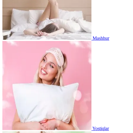
Mashhur
Yostiqlar