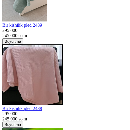
Bir kishilik pled 2489
295 000
245 000
so'm
Buyurtma
Bir kishilik pled 2438
295 000
245 000
so'm
Buyurtma