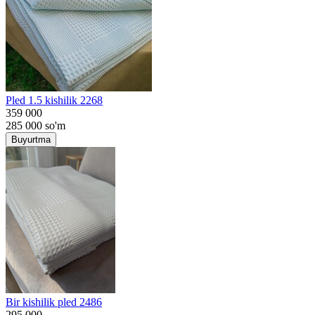
Pled 1.5 kishilik 2268
359 000
285 000
so'm
Buyurtma
Bir kishilik pled 2486
295 000