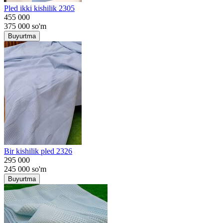
Pled ikki kishilik 2305
455 000
375 000
so'm
Buyurtma
Bir kishilik pled 2326
295 000
245 000
so'm
Buyurtma