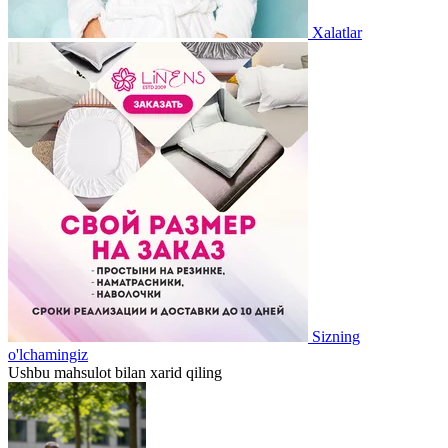
Xalatlar
Sizning
o'lchamingiz
Ushbu mahsulot bilan xarid qiling