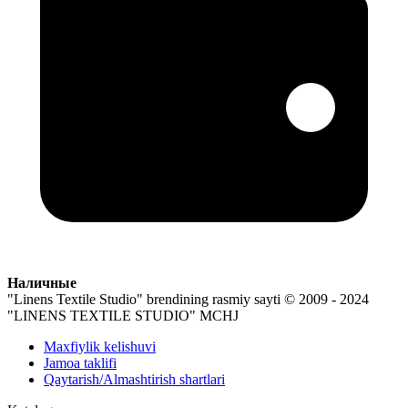
Наличные
"Linens Textile Studio" brendining rasmiy sayti
© 2009 - 2024
"LINENS TEXTILE STUDIO" MCHJ
Maxfiylik kelishuvi
Jamoa taklifi
Qaytarish/Almashtirish shartlari