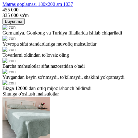
Matras qoplamasi 180x200 sm 1037
455 000
335 000
so'm
Buyurtma
Germaniya, Gonkong va Turkiya filiallarida ishlab chiqariladi
Yevropa sifat standartlariga muvofiq mahsulotlar
Tovarlarni oldindan to'lovsiz oling
Barcha mahsulotlar sifat nazoratidan o'tadi
Yuvgandan keyin so'nmaydi, to'kilmaydi, shaklini yo'qotmaydi
Bizga 12000 dan ortiq mijoz ishonch bildiradi
Shunga o'xshash mahsulotlar