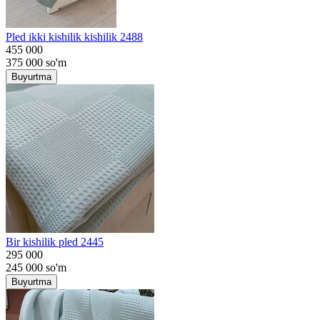
Pled ikki kishilik kishilik 2488
455 000
375 000
so'm
Buyurtma
Bir kishilik pled 2445
295 000
245 000
so'm
Buyurtma