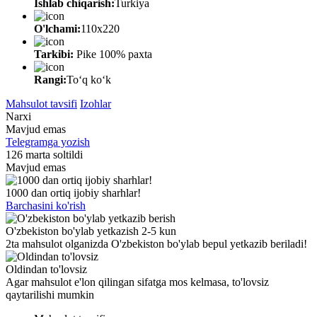
Ishlab chiqarish:
Turkiya
O'lchami:
110х220
Tarkibi:
Pike 100% paxta
Rangi:
Toʻq koʻk
Mahsulot tavsifi
Izohlar
Narxi
Mavjud emas
Telegramga yozish
126 marta soltildi
Mavjud emas
1000 dan ortiq ijobiy sharhlar!
Barchasini ko'rish
O'zbekiston bo'ylab yetkazish 2-5 kun
2ta mahsulot olganizda O'zbekiston bo'ylab bepul yetkazib beriladi!
Oldindan to'lovsiz
Agar mahsulot e'lon qilingan sifatga mos kelmasa, to'lovsiz
qaytarilishi mumkin