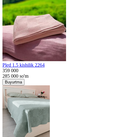
Pled 1.5 kishilik 2264
359 000
285 000
so'm
Buyurtma