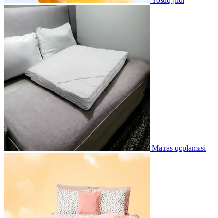
Yostiq jildi
Matras qoplamasi