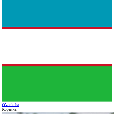
O'zb
ekcha
Корзина