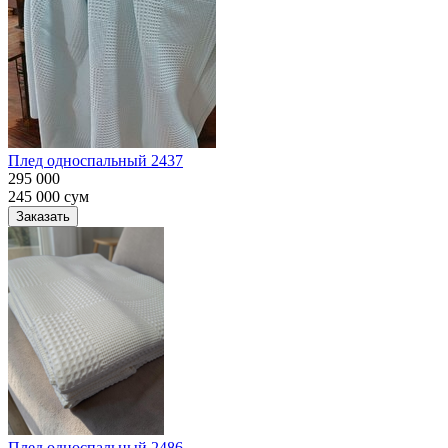
Плед односпальный 2437
295 000
245 000
сум
Заказать
Плед односпальный 2486