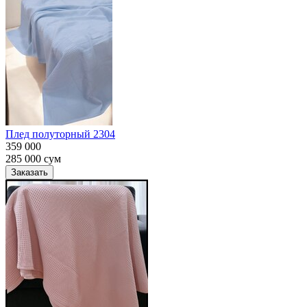
Плед полуторный 2304
359 000
285 000
сум
Заказать