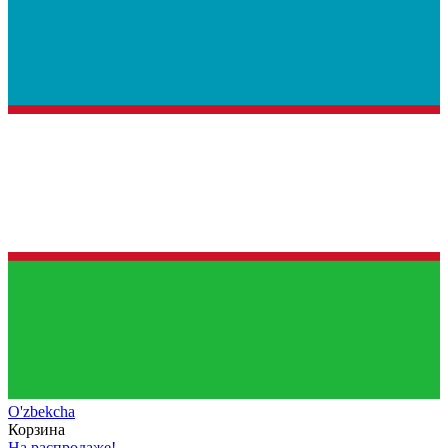
O'zb
ekcha
Корзина
На распродаже!