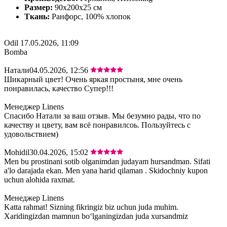
Размер:
90x200x25 cм
Ткань:
Ранфорс, 100% хлопок
Odil
17.05.2026, 11:09
Bomba
Натали
04.05.2026, 12:56
Шикарный цвет! Очень яркая простыня, мне очень
понравилась, качество Супер!!!
Менеджер Linens
Спасибо Натали за ваш отзыв. Мы безумно рады, что по
качеству и цвету, вам всё понравилсоь. Пользуйтесь с
удовольствием)
Mohidil
30.04.2026, 15:02
Men bu prostinani sotib olganimdan judayam hursandman. Sifati
a'lo darajada ekan. Men yana harid qilaman . Skidochniy kupon
uchun alohida raxmat.
Менеджер Linens
Katta rahmat! Sizning fikringiz biz uchun juda muhim.
Xaridingizdan mamnun bo‘lganingizdan juda xursandmiz