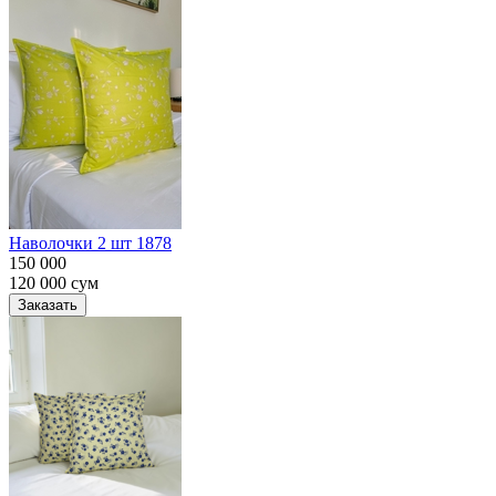
Наволочки 2 шт 1878
150 000
120 000
сум
Заказать