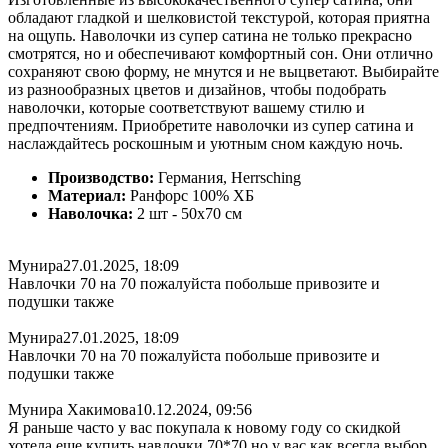
обладают гладкой и шелковистой текстурой, которая приятна
на ощупь. Наволочки из супер сатина не только прекрасно
смотрятся, но и обеспечивают комфортный сон. Они отлично
сохраняют свою форму, не мнутся и не выцветают. Выбирайте
из разнообразных цветов и дизайнов, чтобы подобрать
наволочки, которые соответствуют вашему стилю и
предпочтениям. Приобретите наволочки из супер сатина и
наслаждайтесь роскошным и уютным сном каждую ночь.
Производство:
Германия, Herrsching
Материал:
Ранфорс 100% ХБ
Наволочка:
2 шт - 50x70 см
Мунира
27.01.2025, 18:09
Навлочки 70 на 70 пожалуйста побольше привозите и
подушки также
Мунира
27.01.2025, 18:09
Навлочки 70 на 70 пожалуйста побольше привозите и
подушки также
Мунира Хакимова
10.12.2024, 09:56
Я раньше часто у вас покупала к новому году со скидкой
хотела еще купить навлочки 70*70 но у вас как всегда выбор