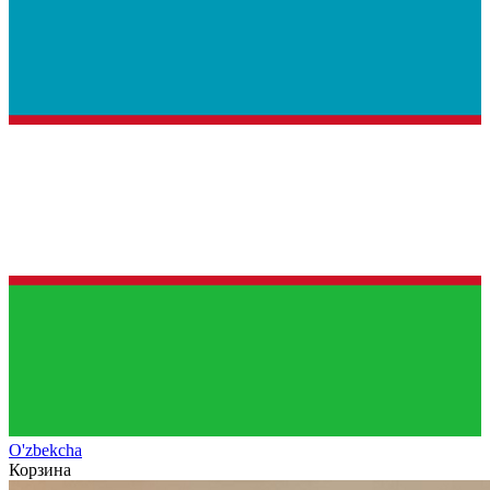
O'zb
ekcha
Корзина