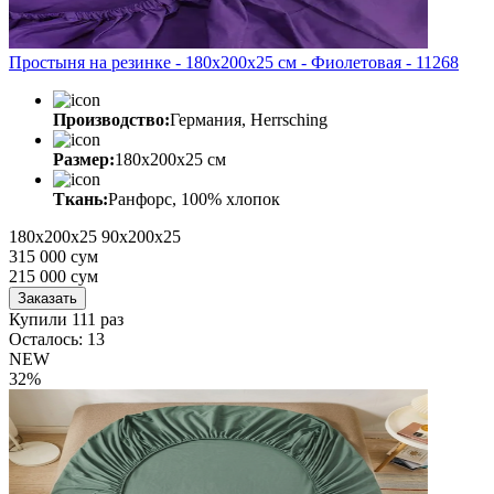
Простыня на резинке - 180x200x25 cм - Фиолетовая - 11268
Производство:
Германия, Herrsching
Размер:
180x200x25 cм
Ткань:
Ранфорс, 100% хлопок
180x200x25
90x200x25
315 000 сум
215 000
сум
Заказать
Купили 111 раз
Осталось: 13
NEW
32%