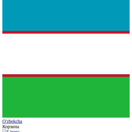
O'zb
ekcha
Корзина