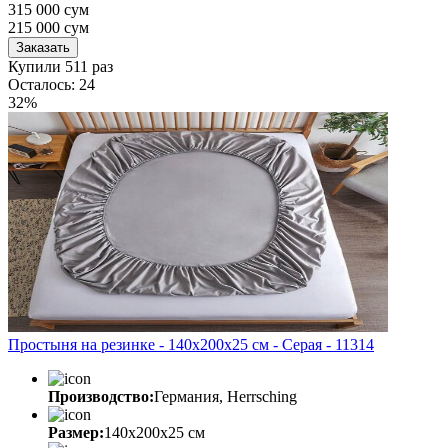
315 000 сум
215 000
сум
Заказать
Купили 511 раз
Осталось: 24
32%
Простыня на резинке - 140x200x25 cм - Серая - 11314
Производство:
Германия, Herrsching
Размер:
140x200x25 cм