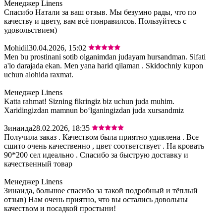
Менеджер Linens
Спасибо Натали за ваш отзыв. Мы безумно рады, что по
качеству и цвету, вам всё понравилсоь. Пользуйтесь с
удовольствием)
Mohidil
30.04.2026, 15:02
Men bu prostinani sotib olganimdan judayam hursandman. Sifati
a'lo darajada ekan. Men yana harid qilaman . Skidochniy kupon
uchun alohida raxmat.
Менеджер Linens
Katta rahmat! Sizning fikringiz biz uchun juda muhim.
Xaridingizdan mamnun bo‘lganingizdan juda xursandmiz
Зинаида
28.02.2026, 18:35
Получила заказ . Качеством была приятно удивлена . Все
сшито очень качественно , цвет соответствует . На кровать
90*200 сел идеально . Спасибо за быструю доставку и
качественный товар
Менеджер Linens
Зинаида, большое спасибо за такой подробный и тёплый
отзыв) Нам очень приятно, что вы остались довольны
качеством и посадкой простыни!