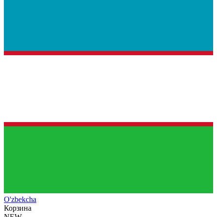
O'zb
ekcha
Корзина
NEW