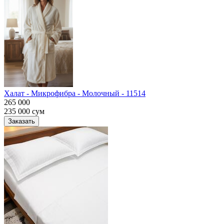
Халат - Микрофибра - Молочный - 11514
265 000
235 000
сум
Заказать