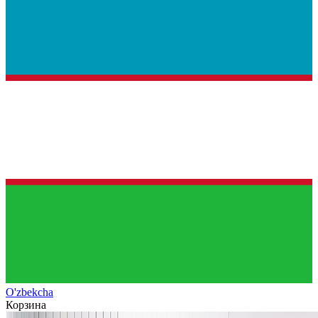
O'zb
ekcha
Корзина