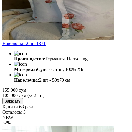
Наволочки 2 шт 1871
Производство:
Германия, Herrsching
Материал:
Супер-сатин, 100% ХБ
Наволочка:
2 шт - 50x70 см
155 000 сум
105 000
сум
(за 2 шт)
Заказать
Купили 63 раза
Осталось: 3
NEW
32%