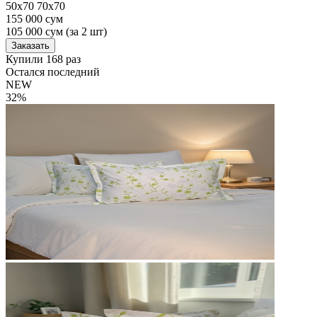
50х70
70х70
155 000 сум
105 000
сум
(за 2 шт)
Заказать
Купили 168 раз
Остался последний
NEW
32%