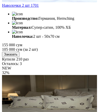
Наволочки 2 шт 1701
Производство:
Германия, Herrsching
Материал:
Супер-сатин, 100% ХБ
Наволочка:
2 шт - 50x70 см
155 000 сум
105 000
сум
(за 2 шт)
Заказать
Купили 210 раз
Осталось: 3
NEW
32%