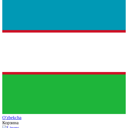
O'zb
ekcha
Корзина