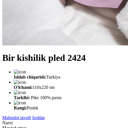
Bir kishilik pled 2424
Ishlab chiqarish:
Turkiya
O'lchami:
110x220 sm
Tarkibi:
Pike 100% paxta
Rangi:
Pushti
Mahsulot tavsifi
Izohlar
Narxi
Mavjud emas