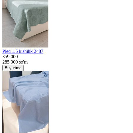
Pled 1.5 kishilik 2487
359 000
285 000
so'm
Buyurtma