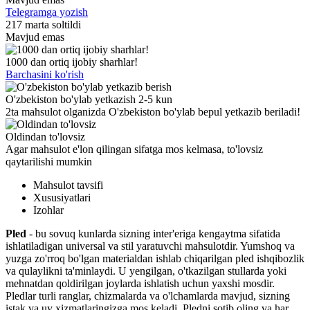
Telegramga yozish
217 marta soltildi
Mavjud emas
1000 dan ortiq ijobiy sharhlar!
Barchasini ko'rish
O'zbekiston bo'ylab yetkazish 2-5 kun
2ta mahsulot olganizda O'zbekiston bo'ylab bepul yetkazib beriladi!
Oldindan to'lovsiz
Agar mahsulot e'lon qilingan sifatga mos kelmasa, to'lovsiz
qaytarilishi mumkin
Mahsulot tavsifi
Xususiyatlari
Izohlar
Pled
- bu sovuq kunlarda sizning inter'eriga kengaytma sifatida
ishlatiladigan universal va stil yaratuvchi mahsulotdir. Yumshoq va
yuzga zo'rroq bo'lgan materialdan ishlab chiqarilgan pled ishqibozlik
va qulaylikni ta'minlaydi. U yengilgan, o'tkazilgan stullarda yoki
mehnatdan qoldirilgan joylarda ishlatish uchun yaxshi mosdir.
Pledlar turli ranglar, chizmalarda va o'lchamlarda mavjud, sizning
istak va uy xizmatlaringizga mos keladi. Pledni sotib oling va har