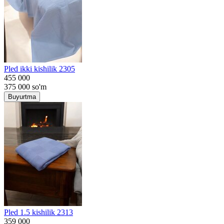
Pled ikki kishilik 2305
455 000
375 000
so'm
Buyurtma
Pled 1.5 kishilik 2313
359 000