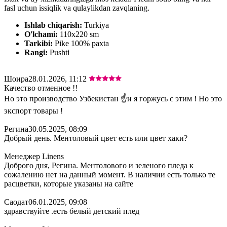
fasl uchun issiqlik va qulaylikdan zavqlaning.
Ishlab chiqarish:
Turkiya
O'lchami:
110x220 sm
Tarkibi:
Pike 100% paxta
Rangi:
Pushti
Шоира
28.01.2026, 11:12
Качество отменное !!
Но это производство Узбекистан ☝️и я горжусь с этим ! Но это
экспорт товары !
Регина
30.05.2025, 08:09
Добрый день. Ментоловый цвет есть или цвет хаки?
Менеджер Linens
Доброго дня, Регина. Ментолового и зеленого пледа к
сожалению нет на данный момент. В наличии есть только те
расцветки, которые указаны на сайте
Саодат
06.01.2025, 09:08
здравствуйте .есть белый детский плед