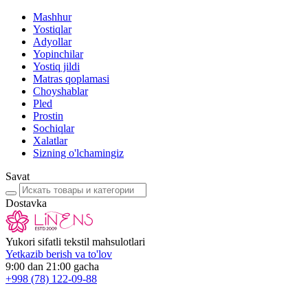
Mashhur
Yostiqlar
Adyollar
Yopinchilar
Yostiq jildi
Matras qoplamasi
Choyshablar
Pled
Prostin
Sochiqlar
Xalatlar
Sizning o'lchamingiz
Savat
Dostavka
Yukori sifatli tekstil mahsulotlari
Yetkazib berish va to'lov
9:00 dan 21:00 gacha
+998
(78) 122-09-88