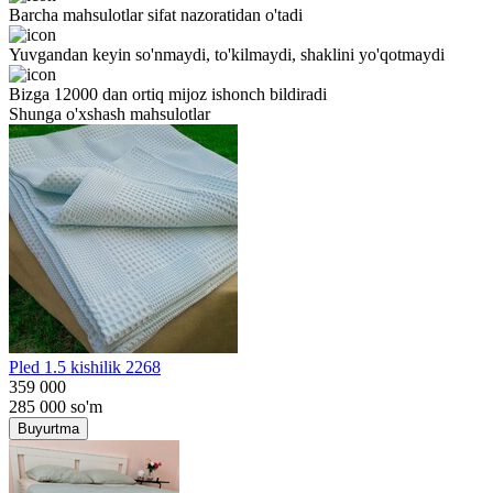
Barcha mahsulotlar sifat nazoratidan o'tadi
Yuvgandan keyin so'nmaydi, to'kilmaydi, shaklini yo'qotmaydi
Bizga 12000 dan ortiq mijoz ishonch bildiradi
Shunga o'xshash mahsulotlar
Pled 1.5 kishilik 2268
359 000
285 000
so'm
Buyurtma