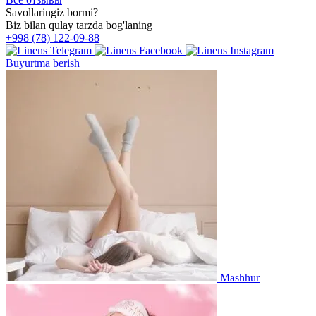
Savollaringiz bormi?
Biz bilan qulay tarzda bog'laning
+998 (78) 122-09-88
Buyurtma berish
Mashhur