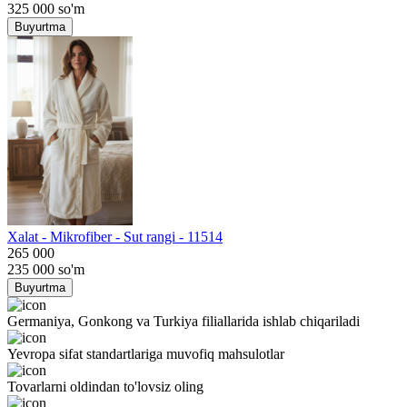
325 000
so'm
Buyurtma
Хalat - Mikrofiber - Sut rangi - 11514
265 000
235 000
so'm
Buyurtma
Germaniya, Gonkong va Turkiya filiallarida ishlab chiqariladi
Yevropa sifat standartlariga muvofiq mahsulotlar
Tovarlarni oldindan to'lovsiz oling