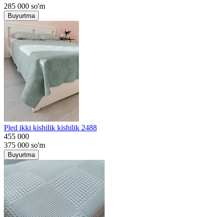
285 000
so'm
Buyurtma
Pled ikki kishilik kishilik 2488
455 000
375 000
so'm
Buyurtma