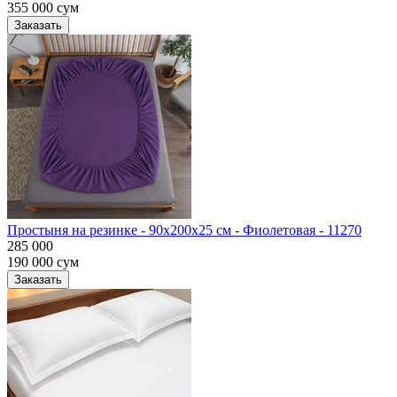
355 000
сум
Заказать
Простыня на резинке - 90x200x25 cм - Фиолетовая - 11270
285 000
190 000
сум
Заказать