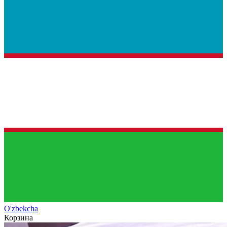
O'zb
ekcha
Корзина