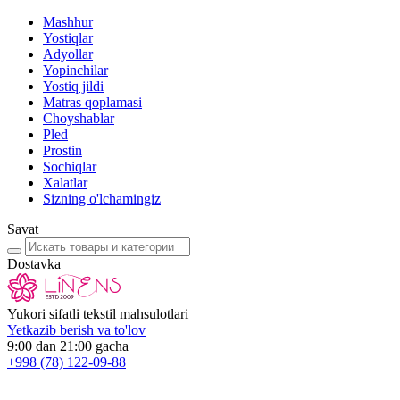
Mashhur
Yostiqlar
Adyollar
Yopinchilar
Yostiq jildi
Matras qoplamasi
Choyshablar
Pled
Prostin
Sochiqlar
Xalatlar
Sizning o'lchamingiz
Savat
Dostavka
Yukori sifatli tekstil mahsulotlari
Yetkazib berish va to'lov
9:00 dan 21:00 gacha
+998
(78) 122-09-88