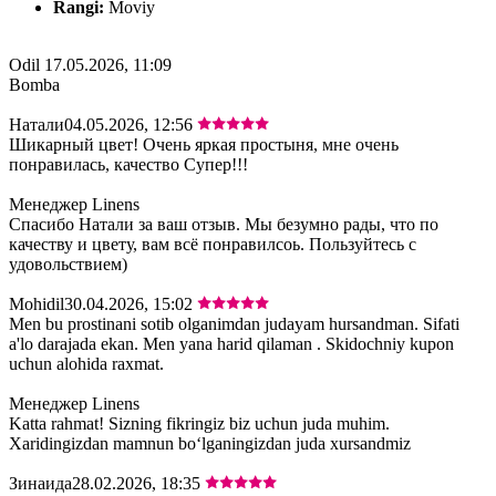
Rangi:
Moviy
Odil
17.05.2026, 11:09
Bomba
Натали
04.05.2026, 12:56
Шикарный цвет! Очень яркая простыня, мне очень
понравилась, качество Супер!!!
Менеджер Linens
Спасибо Натали за ваш отзыв. Мы безумно рады, что по
качеству и цвету, вам всё понравилсоь. Пользуйтесь с
удовольствием)
Mohidil
30.04.2026, 15:02
Men bu prostinani sotib olganimdan judayam hursandman. Sifati
a'lo darajada ekan. Men yana harid qilaman . Skidochniy kupon
uchun alohida raxmat.
Менеджер Linens
Katta rahmat! Sizning fikringiz biz uchun juda muhim.
Xaridingizdan mamnun bo‘lganingizdan juda xursandmiz
Зинаида
28.02.2026, 18:35