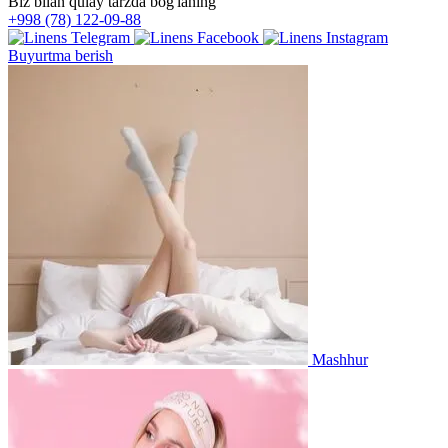
Biz bilan qulay tarzda bog'laning
+998 (78) 122-09-88
Buyurtma berish
Mashhur