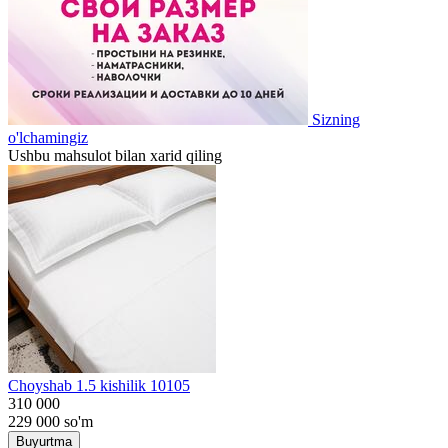
Sizning
o'lchamingiz
Ushbu mahsulot bilan xarid qiling
Choyshab 1.5 kishilik 10105
310 000
229 000
so'm
Buyurtma