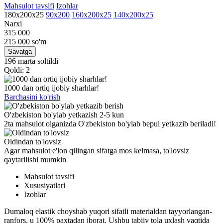
Mahsulot tavsifi
Izohlar
180x200х25
90х200
160x200x25
140x200x25
Narxi
315 000
215 000
so'm
Savatga
196 marta soltildi
Qoldi: 2
1000 dan ortiq ijobiy sharhlar!
Barchasini ko'rish
O'zbekiston bo'ylab yetkazish 2-5 kun
2ta mahsulot olganizda O'zbekiston bo'ylab bepul yetkazib beriladi!
Oldindan to'lovsiz
Agar mahsulot e'lon qilingan sifatga mos kelmasa, to'lovsiz
qaytarilishi mumkin
Mahsulot tavsifi
Xususiyatlari
Izohlar
Dumaloq elastik choyshab yuqori sifatli materialdan tayyorlangan-
ranfors, u 100% paxtadan iborat. Ushbu tabiiy tola uxlash vaqtida