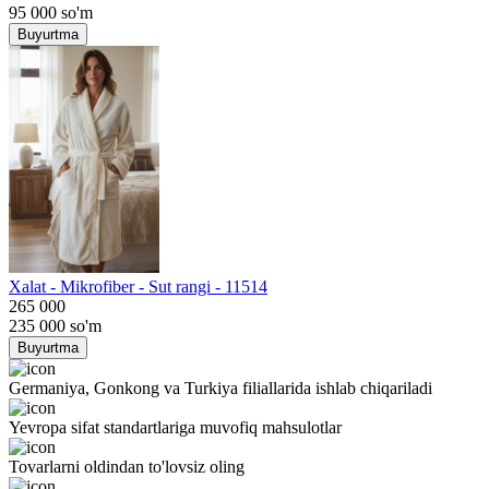
95 000
so'm
Buyurtma
Хalat - Mikrofiber - Sut rangi - 11514
265 000
235 000
so'm
Buyurtma
Germaniya, Gonkong va Turkiya filiallarida ishlab chiqariladi
Yevropa sifat standartlariga muvofiq mahsulotlar
Tovarlarni oldindan to'lovsiz oling