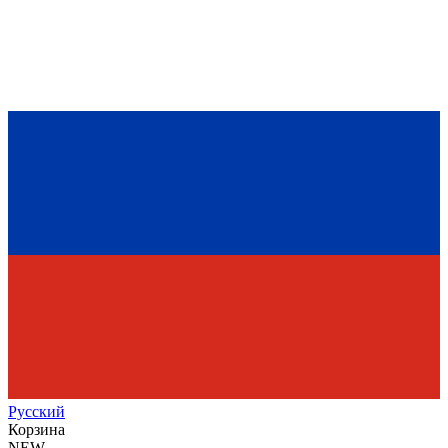
Рус
ский
Корзина
NEW