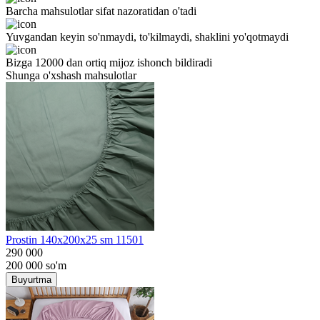
Barcha mahsulotlar sifat nazoratidan o'tadi
Yuvgandan keyin so'nmaydi, to'kilmaydi, shaklini yo'qotmaydi
Bizga 12000 dan ortiq mijoz ishonch bildiradi
Shunga o'xshash mahsulotlar
Prostin 140x200x25 sm 11501
290 000
200 000
so'm
Buyurtma