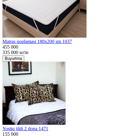
Matras qoplamasi 180x200 sm 1037
455 000
335 000
so'm
Buyurtma
Yostiq jildi 2 dona 1471
155 000