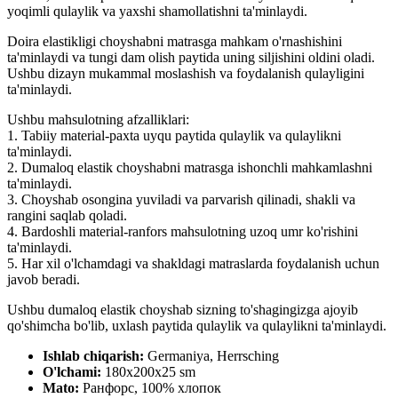
yoqimli qulaylik va yaxshi shamollatishni ta'minlaydi.
Doira elastikligi choyshabni matrasga mahkam o'rnashishini
ta'minlaydi va tungi dam olish paytida uning siljishini oldini oladi.
Ushbu dizayn mukammal moslashish va foydalanish qulayligini
ta'minlaydi.
Ushbu mahsulotning afzalliklari:
1. Tabiiy material-paxta uyqu paytida qulaylik va qulaylikni
ta'minlaydi.
2. Dumaloq elastik choyshabni matrasga ishonchli mahkamlashni
ta'minlaydi.
3. Choyshab osongina yuviladi va parvarish qilinadi, shakli va
rangini saqlab qoladi.
4. Bardoshli material-ranfors mahsulotning uzoq umr ko'rishini
ta'minlaydi.
5. Har xil o'lchamdagi va shakldagi matraslarda foydalanish uchun
javob beradi.
Ushbu dumaloq elastik choyshab sizning to'shagingizga ajoyib
qo'shimcha bo'lib, uxlash paytida qulaylik va qulaylikni ta'minlaydi.
Ishlab chiqarish:
Germaniya, Herrsching
O'lchami:
180x200x25 sm
Mato:
Ранфорс, 100% хлопок