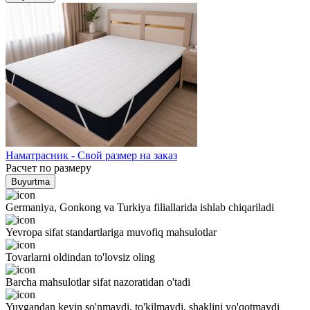
Наматрасник - Свой размер на заказ
Расчет по размеру
Buyurtma
Germaniya, Gonkong va Turkiya filiallarida ishlab chiqariladi
Yevropa sifat standartlariga muvofiq mahsulotlar
Tovarlarni oldindan to'lovsiz oling
Barcha mahsulotlar sifat nazoratidan o'tadi
Yuvgandan keyin so'nmaydi, to'kilmaydi, shaklini yo'qotmaydi