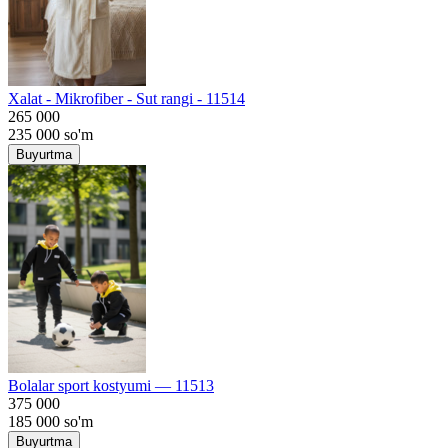
Хalat - Mikrofiber - Sut rangi - 11514
265 000
235 000
so'm
Buyurtma
Bolalar sport kostyumi — 11513
375 000
185 000
so'm
Buyurtma