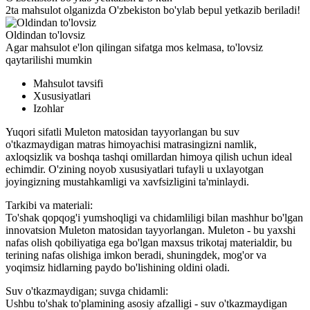
2ta mahsulot olganizda O'zbekiston bo'ylab bepul yetkazib beriladi!
Oldindan to'lovsiz
Agar mahsulot e'lon qilingan sifatga mos kelmasa, to'lovsiz
qaytarilishi mumkin
Mahsulot tavsifi
Xususiyatlari
Izohlar
Yuqori sifatli Muleton matosidan tayyorlangan bu suv
o'tkazmaydigan matras himoyachisi matrasingizni namlik,
axloqsizlik va boshqa tashqi omillardan himoya qilish uchun ideal
echimdir. O'zining noyob xususiyatlari tufayli u uxlayotgan
joyingizning mustahkamligi va xavfsizligini ta'minlaydi.
Tarkibi va materiali:
To'shak qopqog'i yumshoqligi va chidamliligi bilan mashhur bo'lgan
innovatsion Muleton matosidan tayyorlangan. Muleton - bu yaxshi
nafas olish qobiliyatiga ega bo'lgan maxsus trikotaj materialdir, bu
terining nafas olishiga imkon beradi, shuningdek, mog'or va
yoqimsiz hidlarning paydo bo'lishining oldini oladi.
Suv o'tkazmaydigan; suvga chidamli:
Ushbu to'shak to'plamining asosiy afzalligi - suv o'tkazmaydigan