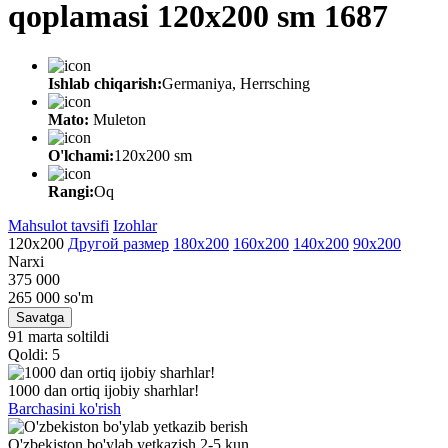
qoplamasi 120x200 sm 1687
Ishlab chiqarish:
Germaniya, Herrsching
Mato:
Muleton
O'lchami:
120х200 sm
Rangi:
Oq
Mahsulot tavsifi
Izohlar
120х200
Другой размер
180х200
160х200
140х200
90х200
Narxi
375 000
265 000
so'm
Savatga
91 marta soltildi
Qoldi: 5
1000 dan ortiq ijobiy sharhlar!
Barchasini ko'rish
O'zbekiston bo'ylab yetkazish 2-5 kun