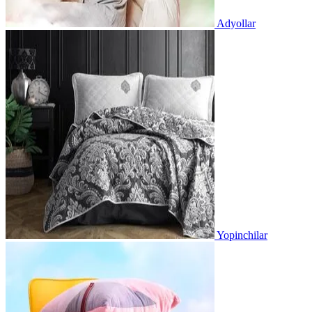
Adyollar
Yopinchilar