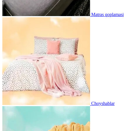
Matras qoplamasi
Choyshablar