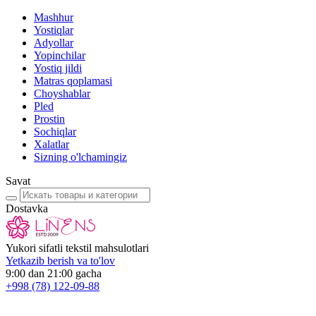
Mashhur
Yostiqlar
Adyollar
Yopinchilar
Yostiq jildi
Matras qoplamasi
Choyshablar
Pled
Prostin
Sochiqlar
Xalatlar
Sizning o'lchamingiz
Savat
Dostavka
Yukori sifatli tekstil mahsulotlari
Yetkazib berish va to'lov
9:00 dan 21:00 gacha
+998
(78) 122-09-88