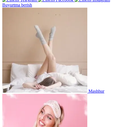
Buyurtma berish
Mashhur