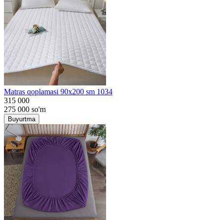
Matras qoplamasi 90x200 sm 1034
315 000
275 000
so'm
Buyurtma