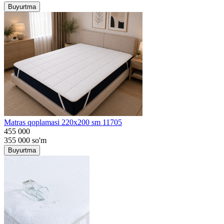
Buyurtma
Matras qoplamasi 220x200 sm 11705
455 000
355 000
so'm
Buyurtma