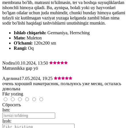
membrana bo'lib, matrasni to'kilmasin, ter va boshqa suyuqliklardan
ishonchli himoya qiladi. Bu, ayniqsa, bolali yoki uy hayvonlari
bo'lgan oilalar uchun juda muhimdir, chunki bunday himoya qatlami
tufayli siz kutilmagan vaziyat yuzaga kelganda zambil bilan nima
sodir bo'lishi haqidagi tashvishlarni unutishingiz mumkin.
Ishlab chiqarish:
Germaniya, Herrsching
Mato:
Muleton
O'lchami:
120х200 sm
Rangi:
Oq
Nodira
10.10.2024, 13:50
Matrasnikka gap yö
Аделина
17.05.2024, 19:25
очень хороший наматрасник, пользуюсь уже месяц, осталась
довольна
Fikr yozing
Сбросить
Ism:
Izoh: