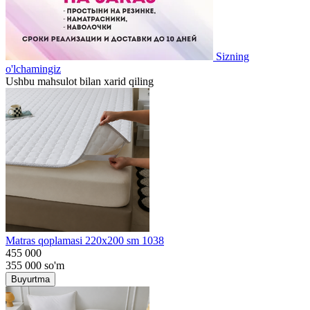
Sizning
o'lchamingiz
Ushbu mahsulot bilan xarid qiling
Matras qoplamasi 220x200 sm 1038
455 000
355 000
so'm
Buyurtma