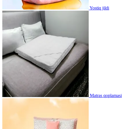
Yostiq jildi
Matras qoplamasi