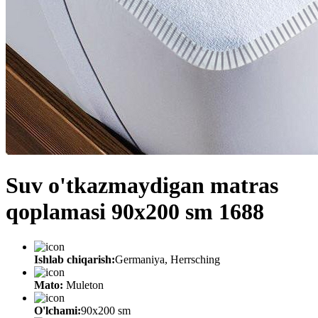
Suv o'tkazmaydigan matras
qoplamasi 90x200 sm 1688
Ishlab chiqarish:
Germaniya, Herrsching
Mato:
Muleton
O'lchami:
90х200 sm