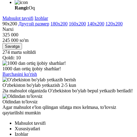
Rangi:
Oq
Mahsulot tavsifi
Izohlar
90х200
Другой размер
180х200
160х200
140х200
120х200
Narxi
325 000
245 000
so'm
Savatga
274 marta soltildi
Qoldi: 10
1000 dan ortiq ijobiy sharhlar!
Barchasini ko'rish
O'zbekiston bo'ylab yetkazish 2-5 kun
2ta mahsulot olganizda O'zbekiston bo'ylab bepul yetkazib beriladi!
Oldindan to'lovsiz
Agar mahsulot e'lon qilingan sifatga mos kelmasa, to'lovsiz
qaytarilishi mumkin
Mahsulot tavsifi
Xususiyatlari
Izohlar