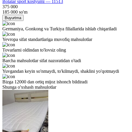
Bolalar sport kostyumi — 11513
375 000
185 000
so'm
Buyurtma
Germaniya, Gonkong va Turkiya filiallarida ishlab chiqariladi
Yevropa sifat standartlariga muvofiq mahsulotlar
Tovarlarni oldindan to'lovsiz oling
Barcha mahsulotlar sifat nazoratidan o'tadi
Yuvgandan keyin so'nmaydi, to'kilmaydi, shaklini yo'qotmaydi
Bizga 12000 dan ortiq mijoz ishonch bildiradi
Shunga o'xshash mahsulotlar