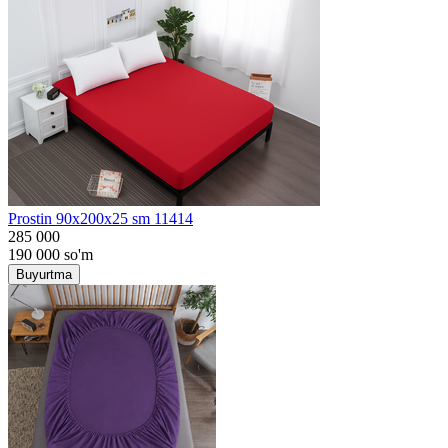
Prostin 90x200x25 sm 11414
285 000
190 000
so'm
Buyurtma