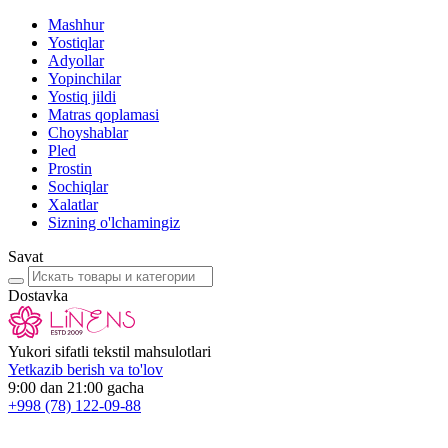
Mashhur
Yostiqlar
Adyollar
Yopinchilar
Yostiq jildi
Matras qoplamasi
Choyshablar
Pled
Prostin
Sochiqlar
Xalatlar
Sizning o'lchamingiz
Savat
Dostavka
Yukori sifatli tekstil mahsulotlari
Yetkazib berish va to'lov
9:00 dan 21:00 gacha
+998
(78) 122-09-88