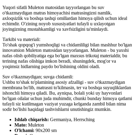
Yuqori sifatli Muleton matosidan tayyorlangan bu suv
o'tkazmaydigan matras himoyachisi matrasingizni namlik,
axloqsizlik va boshqa tashqi omillardan himoya qilish uchun ideal
echimdir. O'zining noyob xususiyatlari tufayli u uxlayotgan
joyingizning mustahkamligi va xavfsizligini ta'minlaydi.
Tarkibi va materiali:
To'shak qopqog'i yumshoqligi va chidamliligi bilan mashhur bo'lgan
innovatsion Muleton matosidan tayyorlangan. Muleton - bu yaxshi
nafas olish qobiliyatiga ega bo'lgan maxsus trikotaj materialdir, bu
terining nafas olishiga imkon beradi, shuningdek, mog'or va
yoqimsiz hidlarning paydo bo'lishining oldini oladi.
Suv o'tkazmaydigan; suvga chidamli:
Ushbu to'shak to'plamining asosiy afzalligi - suv o'tkazmaydigan
membrana bo'lib, matrasni to'kilmasin, ter va boshqa suyuqliklardan
ishonchli himoya qiladi. Bu, ayniqsa, bolali yoki uy hayvonlari
bo'lgan oilalar uchun juda muhimdir, chunki bunday himoya qatlami
tufayli siz kutilmagan vaziyat yuzaga kelganda zambil bilan nima
sodir bo'lishi haqidagi tashvishlarni unutishingiz mumkin.
Ishlab chiqarish:
Germaniya, Herrsching
Mato:
Muleton
O'lchami:
90х200 sm