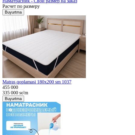
Наматрасник - Свой размер на заказ
Расчет по размеру
Buyurtma
Matras qoplamasi 180x200 sm 1037
455 000
335 000
so'm
Buyurtma