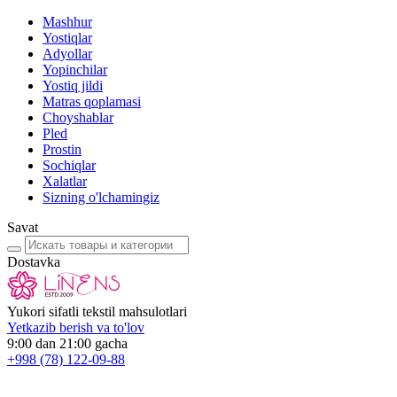
Mashhur
Yostiqlar
Adyollar
Yopinchilar
Yostiq jildi
Matras qoplamasi
Choyshablar
Pled
Prostin
Sochiqlar
Xalatlar
Sizning o'lchamingiz
Savat
Dostavka
Yukori sifatli tekstil mahsulotlari
Yetkazib berish va to'lov
9:00 dan 21:00 gacha
+998
(78) 122-09-88