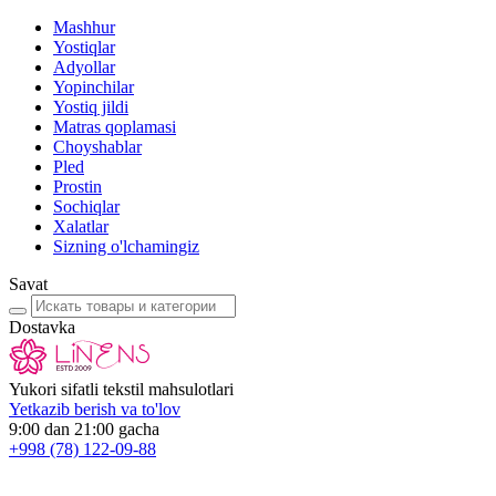
Mashhur
Yostiqlar
Adyollar
Yopinchilar
Yostiq jildi
Matras qoplamasi
Choyshablar
Pled
Prostin
Sochiqlar
Xalatlar
Sizning o'lchamingiz
Savat
Dostavka
Yukori sifatli tekstil mahsulotlari
Yetkazib berish va to'lov
9:00 dan 21:00 gacha
+998
(78) 122-09-88