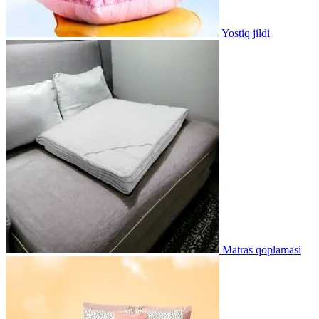
Yostiq jildi
Matras qoplamasi