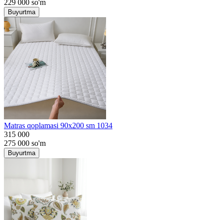
229 000
so'm
Buyurtma
Matras qoplamasi 90x200 sm 1034
315 000
275 000
so'm
Buyurtma