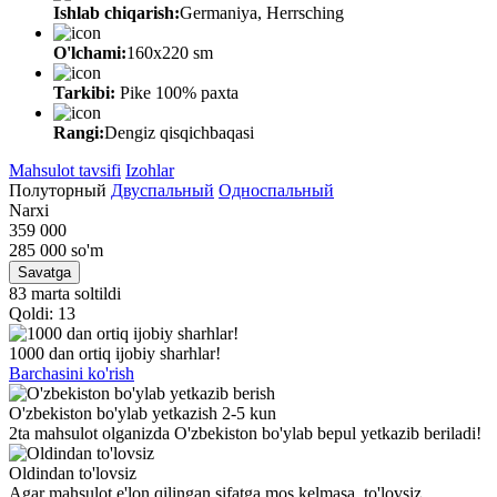
Ishlab chiqarish:
Germaniya, Herrsching
O'lchami:
160х220 sm
Tarkibi:
Pike 100% paxta
Rangi:
Dengiz qisqichbaqasi
Mahsulot tavsifi
Izohlar
Полуторный
Двуспальный
Односпальный
Narxi
359 000
285 000
so'm
Savatga
83 marta soltildi
Qoldi: 13
1000 dan ortiq ijobiy sharhlar!
Barchasini ko'rish
O'zbekiston bo'ylab yetkazish 2-5 kun
2ta mahsulot olganizda O'zbekiston bo'ylab bepul yetkazib beriladi!
Oldindan to'lovsiz
Agar mahsulot e'lon qilingan sifatga mos kelmasa, to'lovsiz