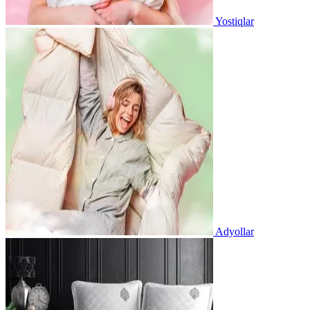
Yostiqlar
Adyollar