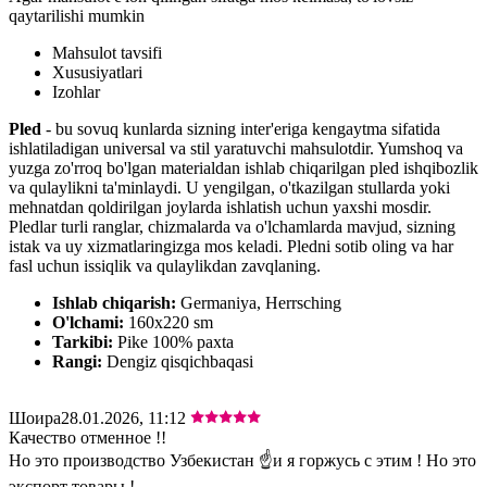
qaytarilishi mumkin
Mahsulot tavsifi
Xususiyatlari
Izohlar
Pled
- bu sovuq kunlarda sizning inter'eriga kengaytma sifatida
ishlatiladigan universal va stil yaratuvchi mahsulotdir. Yumshoq va
yuzga zo'rroq bo'lgan materialdan ishlab chiqarilgan pled ishqibozlik
va qulaylikni ta'minlaydi. U yengilgan, o'tkazilgan stullarda yoki
mehnatdan qoldirilgan joylarda ishlatish uchun yaxshi mosdir.
Pledlar turli ranglar, chizmalarda va o'lchamlarda mavjud, sizning
istak va uy xizmatlaringizga mos keladi. Pledni sotib oling va har
fasl uchun issiqlik va qulaylikdan zavqlaning.
Ishlab chiqarish:
Germaniya, Herrsching
O'lchami:
160х220 sm
Tarkibi:
Pike 100% paxta
Rangi:
Dengiz qisqichbaqasi
Шоира
28.01.2026, 11:12
Качество отменное !!
Но это производство Узбекистан ☝️и я горжусь с этим ! Но это
экспорт товары !