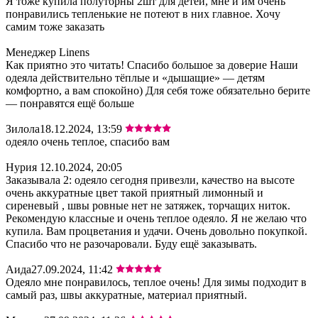
Я тоже купила полуторны 2шт для детей, мне и им очень
понравились тепленькие не потеют в них главное. Хочу
самим тоже заказать
Менеджер Linens
Как приятно это читать! Спасибо большое за доверие Наши
одеяла действительно тёплые и «дышащие» — детям
комфортно, а вам спокойно) Для себя тоже обязательно берите
— понравятся ещё больше
Зилола
18.12.2024, 13:59
одеяло очень теплое, спасибо вам
Нурия
12.10.2024, 20:05
Заказывала 2: одеяло сегодня привезли, качество на высоте
очень аккуратные цвет такой приятный лимонный и
сиреневый , швы ровные нет не затяжек, торчащих ниток.
Рекомендую классные и очень теплое одеяло. Я не желаю что
купила. Вам процветания и удачи. Очень довольно покупкой.
Спасибо что не разочаровали. Буду ещё заказывать.
Аида
27.09.2024, 11:42
Одеяло мне понравилось, теплое очень! Для зимы подходит в
самый раз, швы аккуратные, материал приятный.