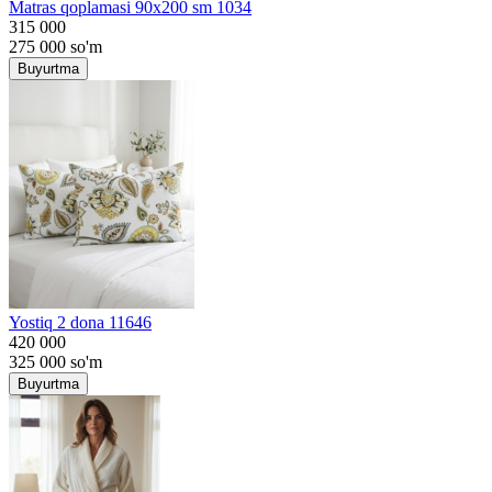
Matras qoplamasi 90x200 sm 1034
315 000
275 000
so'm
Buyurtma
Yostiq 2 dona 11646
420 000
325 000
so'm
Buyurtma