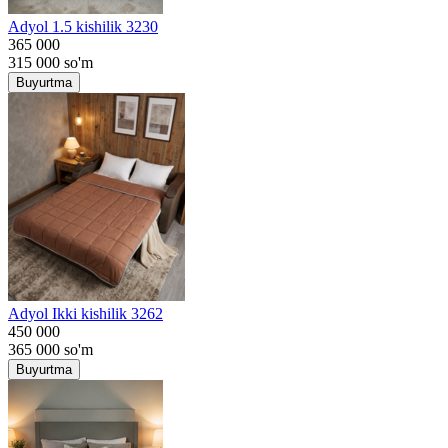
Adyol 1.5 kishilik 3230
365 000
315 000
so'm
Buyurtma
Adyol Ikki kishilik 3262
450 000
365 000
so'm
Buyurtma