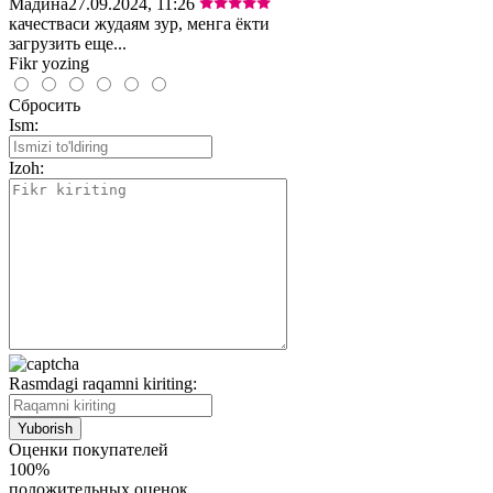
Мадина
27.09.2024, 11:26
качестваси жудаям зур, менга ёкти
загрузить еще...
Fikr yozing
Сбросить
Ism:
Izoh:
Rasmdagi raqamni kiriting:
Оценки покупателей
100%
положительных оценок