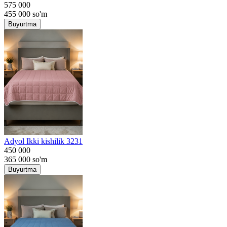
575 000
455 000
so'm
Buyurtma
Adyol Ikki kishilik 3231
450 000
365 000
so'm
Buyurtma