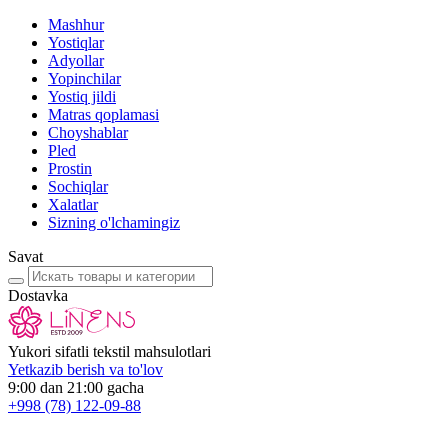
Mashhur
Yostiqlar
Adyollar
Yopinchilar
Yostiq jildi
Matras qoplamasi
Choyshablar
Pled
Prostin
Sochiqlar
Xalatlar
Sizning o'lchamingiz
Savat
Dostavka
Yukori sifatli tekstil mahsulotlari
Yetkazib berish va to'lov
9:00 dan 21:00 gacha
+998
(78) 122-09-88