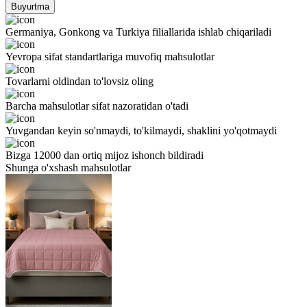
Buyurtma
Germaniya, Gonkong va Turkiya filiallarida ishlab chiqariladi
Yevropa sifat standartlariga muvofiq mahsulotlar
Tovarlarni oldindan to'lovsiz oling
Barcha mahsulotlar sifat nazoratidan o'tadi
Yuvgandan keyin so'nmaydi, to'kilmaydi, shaklini yo'qotmaydi
Bizga 12000 dan ortiq mijoz ishonch bildiradi
Shunga o'xshash mahsulotlar