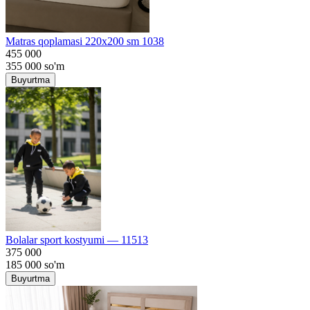
Matras qoplamasi 220x200 sm 1038
455 000
355 000
so'm
Buyurtma
Bolalar sport kostyumi — 11513
375 000
185 000
so'm
Buyurtma