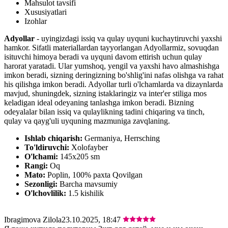
Mahsulot tavsifi
Xususiyatlari
Izohlar
Adyollar
- uyingizdagi issiq va qulay uyquni kuchaytiruvchi yaxshi
hamkor. Sifatli materiallardan tayyorlangan Adyollarmiz, sovuqdan
isituvchi himoya beradi va uyquni davom ettirish uchun qulay
harorat yaratadi. Ular yumshoq, yengil va yaxshi havo almashishga
imkon beradi, sizning deringizning bo'shlig'ini nafas olishga va rahat
his qilishga imkon beradi. Adyollar turli o'lchamlarda va dizaynlarda
mavjud, shuningdek, sizning istaklaringiz va inter'er stiliga mos
keladigan ideal odeyaning tanlashga imkon beradi. Bizning
odeyalalar bilan issiq va qulaylikning tadini chiqaring va tinch,
qulay va qayg'uli uyquning mazmuniga zavqlaning.
Ishlab chiqarish:
Germaniya, Herrsching
To'ldiruvchi:
Xolofayber
O'lchami:
145х205 sm
Rangi:
Oq
Mato:
Poplin, 100% paxta Qovilgan
Sezonligi:
Barcha mavsumiy
O'lchovlilik:
1.5 kishilik
Ibragimova Zilola
23.10.2025, 18:47