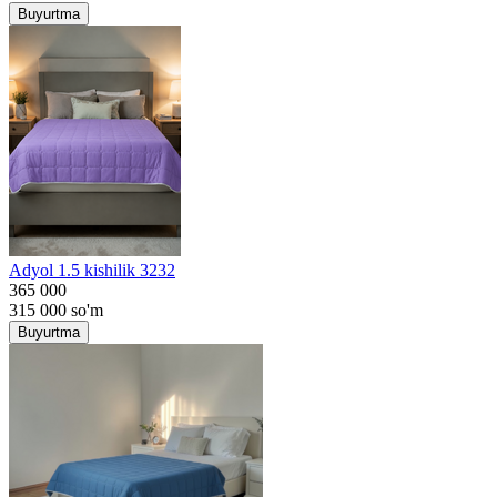
Buyurtma
Adyol 1.5 kishilik 3232
365 000
315 000
so'm
Buyurtma