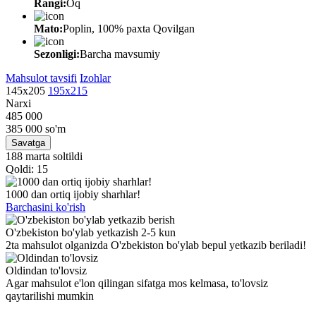
Rangi:
Oq
Mato:
Poplin, 100% paxta Qovilgan
Sezonligi:
Barcha mavsumiy
Mahsulot tavsifi
Izohlar
145х205
195х215
Narxi
485 000
385 000
so'm
Savatga
188 marta soltildi
Qoldi: 15
1000 dan ortiq ijobiy sharhlar!
Barchasini ko'rish
O'zbekiston bo'ylab yetkazish 2-5 kun
2ta mahsulot olganizda O'zbekiston bo'ylab bepul yetkazib beriladi!
Oldindan to'lovsiz
Agar mahsulot e'lon qilingan sifatga mos kelmasa, to'lovsiz
qaytarilishi mumkin