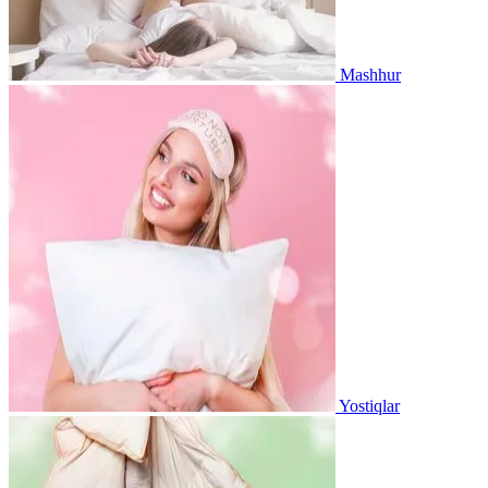
Mashhur
Yostiqlar