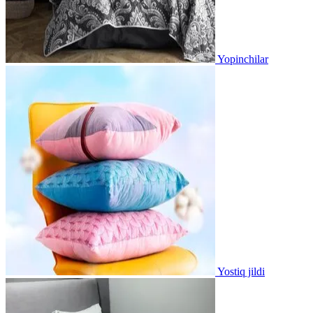
Yopinchilar
Yostiq jildi