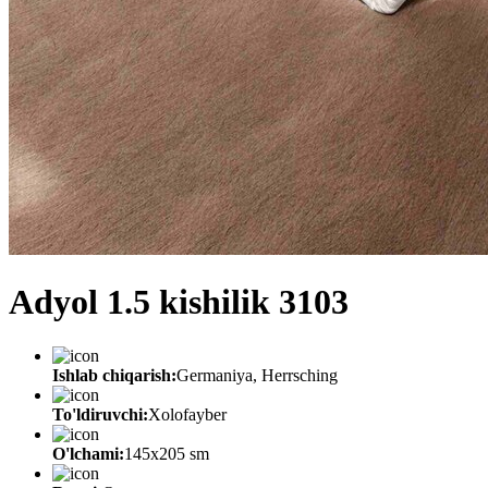
Adyol 1.5 kishilik 3103
Ishlab chiqarish:
Germaniya, Herrsching
To'ldiruvchi:
Xolofayber
O'lchami:
145х205 sm