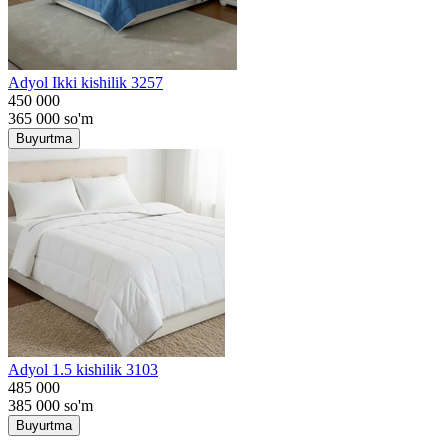
Adyol Ikki kishilik 3257
450 000
365 000
so'm
Buyurtma
Adyol 1.5 kishilik 3103
485 000
385 000
so'm
Buyurtma