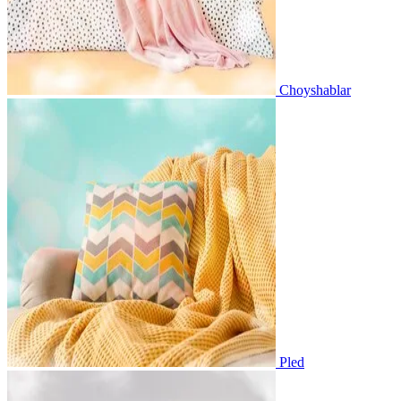
Choyshablar
Pled