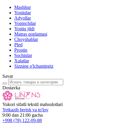
Mashhur
Yostiqlar
Adyollar
Yopinchilar
Yostiq jildi
Matras qoplamasi
Choyshablar
Pled
Prostin
Sochiqlar
Xalatlar
Sizning o'lchamingiz
Savat
Dostavka
Yukori sifatli tekstil mahsulotlari
Yetkazib berish va to'lov
9:00 dan 21:00 gacha
+998
(78) 122-09-88