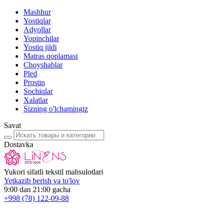
Mashhur
Yostiqlar
Adyollar
Yopinchilar
Yostiq jildi
Matras qoplamasi
Choyshablar
Pled
Prostin
Sochiqlar
Xalatlar
Sizning o'lchamingiz
Savat
Dostavka
Yukori sifatli tekstil mahsulotlari
Yetkazib berish va to'lov
9:00 dan 21:00 gacha
+998
(78) 122-09-88