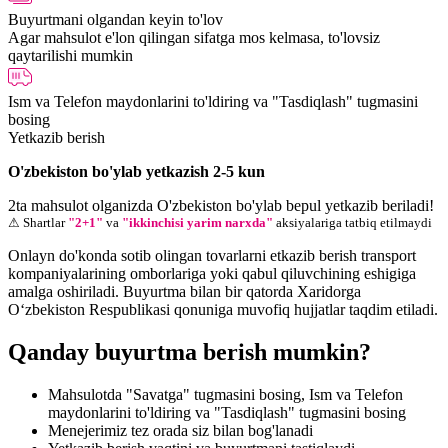
Buyurtmani olgandan keyin to'lov
Agar mahsulot e'lon qilingan sifatga mos kelmasa, to'lovsiz
qaytarilishi mumkin
Ism va Telefon maydonlarini to'ldiring va "Tasdiqlash" tugmasini
bosing
Yetkazib berish
O'zbekiston bo'ylab yetkazish 2-5 kun
2ta mahsulot olganizda O'zbekiston bo'ylab bepul yetkazib beriladi!
⚠ Shartlar
"2+1"
va
"ikkinchisi yarim narxda"
aksiyalariga tatbiq etilmaydi
Onlayn do'konda sotib olingan tovarlarni etkazib berish transport
kompaniyalarining omborlariga yoki qabul qiluvchining eshigiga
amalga oshiriladi. Buyurtma bilan bir qatorda Xaridorga
O‘zbekiston Respublikasi qonuniga muvofiq hujjatlar taqdim etiladi.
Qanday buyurtma berish mumkin?
Mahsulotda "Savatga" tugmasini bosing, Ism va Telefon
maydonlarini to'ldiring va "Tasdiqlash" tugmasini bosing
Menejerimiz tez orada siz bilan bog'lanadi