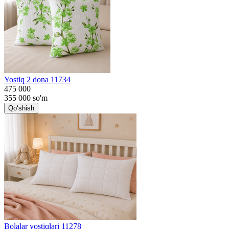
Yostiq 2 dona 11734
475 000
355 000
so'm
Qo‘shish
Bolalar yostiqlari 11278