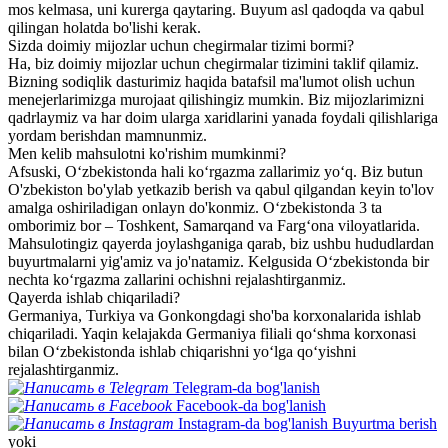
mos kelmasa, uni kurerga qaytaring. Buyum asl qadoqda va qabul
qilingan holatda bo'lishi kerak.
Sizda doimiy mijozlar uchun chegirmalar tizimi bormi?
Ha, biz doimiy mijozlar uchun chegirmalar tizimini taklif qilamiz.
Bizning sodiqlik dasturimiz haqida batafsil ma'lumot olish uchun
menejerlarimizga murojaat qilishingiz mumkin. Biz mijozlarimizni
qadrlaymiz va har doim ularga xaridlarini yanada foydali qilishlariga
yordam berishdan mamnunmiz.
Men kelib mahsulotni ko'rishim mumkinmi?
Afsuski, O‘zbekistonda hali ko‘rgazma zallarimiz yo‘q. Biz butun
O'zbekiston bo'ylab yetkazib berish va qabul qilgandan keyin to'lov
amalga oshiriladigan onlayn do'konmiz. O‘zbekistonda 3 ta
omborimiz bor – Toshkent, Samarqand va Farg‘ona viloyatlarida.
Mahsulotingiz qayerda joylashganiga qarab, biz ushbu hududlardan
buyurtmalarni yig'amiz va jo'natamiz. Kelgusida O‘zbekistonda bir
nechta ko‘rgazma zallarini ochishni rejalashtirganmiz.
Qayerda ishlab chiqariladi?
Germaniya, Turkiya va Gonkongdagi sho'ba korxonalarida ishlab
chiqariladi. Yaqin kelajakda Germaniya filiali qo‘shma korxonasi
bilan O‘zbekistonda ishlab chiqarishni yo‘lga qo‘yishni
rejalashtirganmiz.
Telegram-da bog'lanish
Facebook-da bog'lanish
Instagram-da bog'lanish
Buyurtma berish
yoki