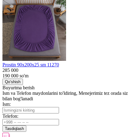
Prostin 90x200x25 sm 11270
285 000
190 000
so'm
Qo‘shish
Buyurtma berish
Ism va Telefon maydonlarini to'ldiring, Menejerimiz tez orada siz
bilan bog'lanadi
Ism:
Telefon:
Tasdiqlash