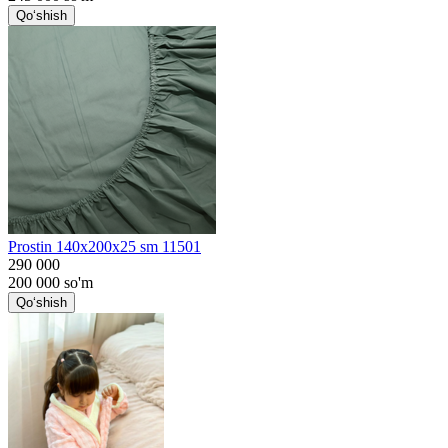
Qo‘shish
Prostin 140x200x25 sm 11501
290 000
200 000
so'm
Qo‘shish