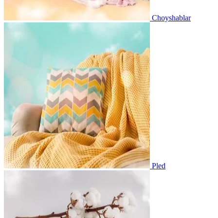
Choyshablar
Pled