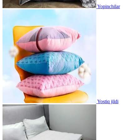
Yopinchilar
Yostiq jildi