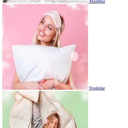
Mashhur
Yostiqlar