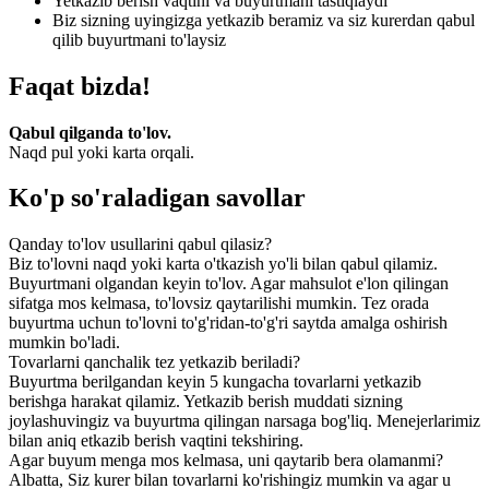
Yetkazib berish vaqtini va buyurtmani tastiqlaydi
Biz sizning uyingizga yetkazib beramiz va siz kurerdan qabul
qilib buyurtmani to'laysiz
Faqat bizda!
Qabul qilganda to'lov.
Naqd pul yoki karta orqali.
Ko'p so'raladigan savollar
Qanday to'lov usullarini qabul qilasiz?
Biz to'lovni naqd yoki karta o'tkazish yo'li bilan qabul qilamiz.
Buyurtmani olgandan keyin to'lov. Agar mahsulot e'lon qilingan
sifatga mos kelmasa, to'lovsiz qaytarilishi mumkin. Tez orada
buyurtma uchun to'lovni to'g'ridan-to'g'ri saytda amalga oshirish
mumkin bo'ladi.
Tovarlarni qanchalik tez yetkazib beriladi?
Buyurtma berilgandan keyin 5 kungacha tovarlarni yetkazib
berishga harakat qilamiz. Yetkazib berish muddati sizning
joylashuvingiz va buyurtma qilingan narsaga bog'liq. Menejerlarimiz
bilan aniq etkazib berish vaqtini tekshiring.
Agar buyum menga mos kelmasa, uni qaytarib bera olamanmi?
Albatta, Siz kurer bilan tovarlarni ko'rishingiz mumkin va agar u