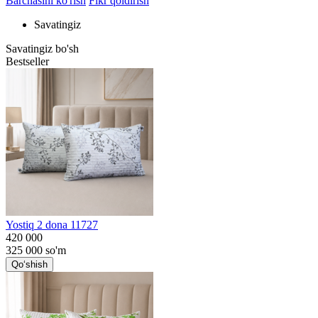
Barchasini ko'rish
Fikr qoldirish
Savatingiz
Savatingiz bo'sh
Bestseller
Yostiq 2 dona 11727
420 000
325 000
so'm
Qo‘shish