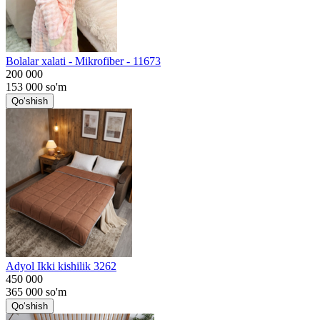
Bolalar xalati - Mikrofiber - 11673
200 000
153 000
so'm
Qo‘shish
Adyol Ikki kishilik 3262
450 000
365 000
so'm
Qo‘shish