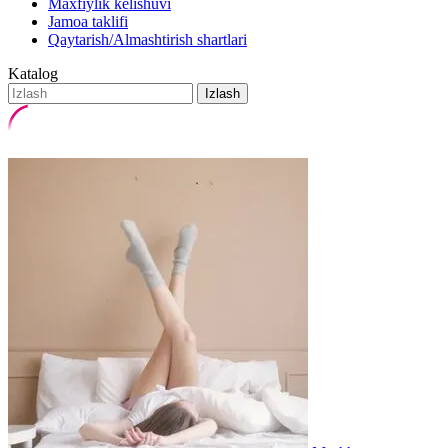
Maxfiylik kelishuvi
Jamoa taklifi
Qaytarish/Almashtirish shartlari
Katalog
Izlash