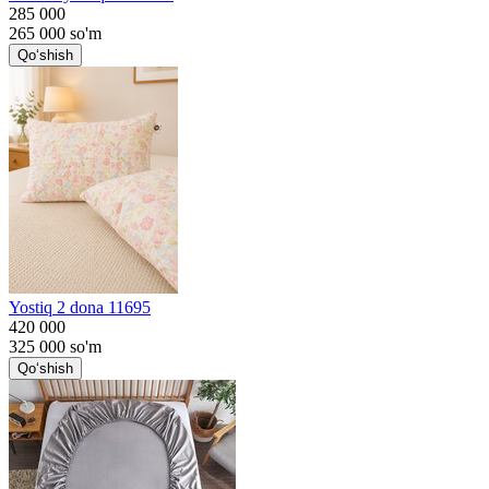
285 000
265 000
so'm
Qo‘shish
Yostiq 2 dona 11695
420 000
325 000
so'm
Qo‘shish