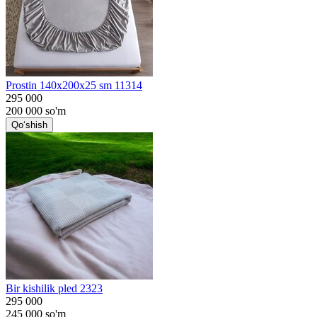
Prostin 140x200x25 sm 11314
295 000
200 000
so'm
Qo‘shish
Bir kishilik pled 2323
295 000
245 000
so'm