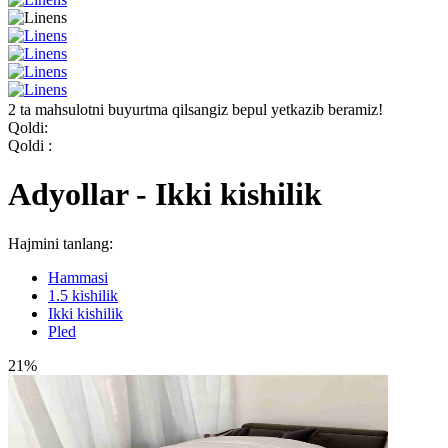
2 ta mahsulotni buyurtma qilsangiz bepul yetkazib beramiz!
Qoldi:
Qoldi :
Adyollar - Ikki kishilik
Hajmini tanlang:
Hammasi
1.5 kishilik
Ikki kishilik
Pled
21%