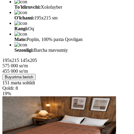
To'ldiruvchi:
Xolofayber
O'lchami:
195х215 sm
Rangi:
Oq
Mato:
Poplin, 100% paxta Qovilgan
Sezonligi:
Barcha mavsumiy
195х215
145х205
575 000 so'm
455 000
so'm
Buyurtma berish
151 marta soltildi
Qoldi: 8
19%