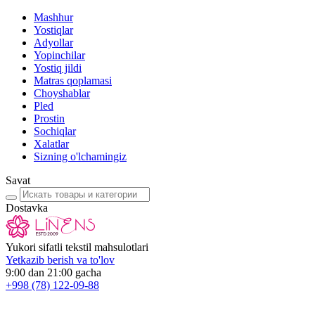
Mashhur
Yostiqlar
Adyollar
Yopinchilar
Yostiq jildi
Matras qoplamasi
Choyshablar
Pled
Prostin
Sochiqlar
Xalatlar
Sizning o'lchamingiz
Savat
Dostavka
Yukori sifatli tekstil mahsulotlari
Yetkazib berish va to'lov
9:00 dan 21:00 gacha
+998
(78) 122-09-88