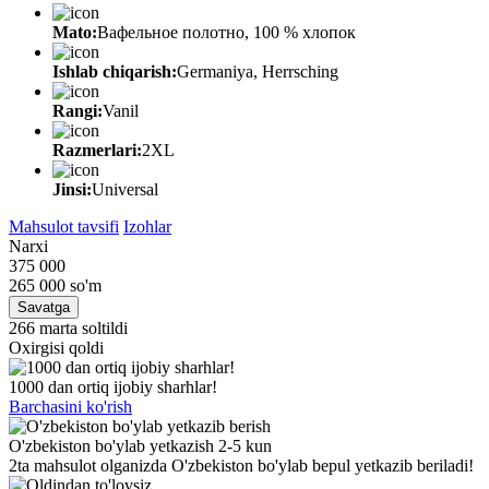
Mato:
Вафельное полотно, 100 % хлопок
Ishlab chiqarish:
Germaniya, Herrsching
Rangi:
Vanil
Razmerlari:
2XL
Jinsi:
Universal
Mahsulot tavsifi
Izohlar
Narxi
375 000
265 000
so'm
Savatga
266 marta soltildi
Oxirgisi qoldi
1000 dan ortiq ijobiy sharhlar!
Barchasini ko'rish
O'zbekiston bo'ylab yetkazish 2-5 kun
2ta mahsulot olganizda O'zbekiston bo'ylab bepul yetkazib beriladi!