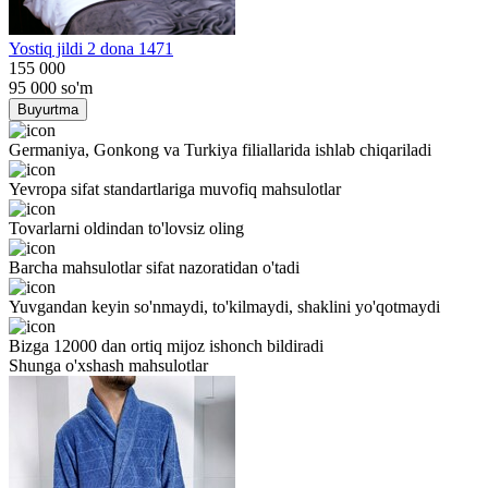
Yostiq jildi 2 dona 1471
155 000
95 000
so'm
Buyurtma
Germaniya, Gonkong va Turkiya filiallarida ishlab chiqariladi
Yevropa sifat standartlariga muvofiq mahsulotlar
Tovarlarni oldindan to'lovsiz oling
Barcha mahsulotlar sifat nazoratidan o'tadi
Yuvgandan keyin so'nmaydi, to'kilmaydi, shaklini yo'qotmaydi
Bizga 12000 dan ortiq mijoz ishonch bildiradi
Shunga o'xshash mahsulotlar