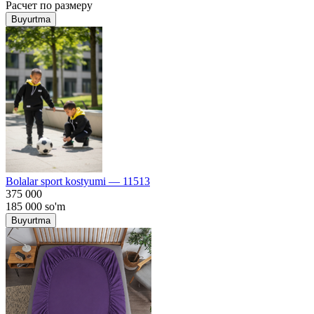
Расчет по размеру
Buyurtma
Bolalar sport kostyumi — 11513
375 000
185 000
so'm
Buyurtma