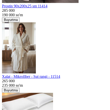
Prostin 90x200x25 sm 11414
285 000
190 000
so'm
Buyurtma
Хalat - Mikrofiber - Sut rangi - 11514
265 000
235 000
so'm
Buyurtma