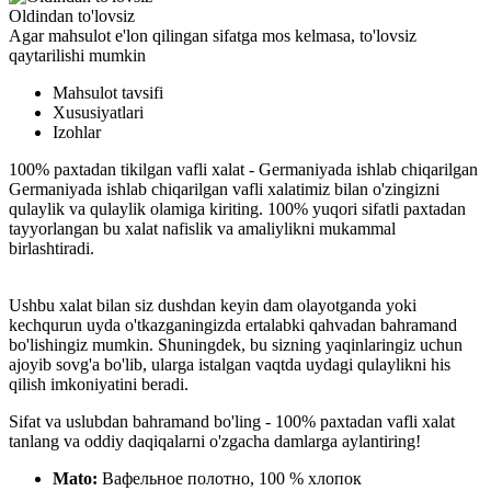
Oldindan to'lovsiz
Agar mahsulot e'lon qilingan sifatga mos kelmasa, to'lovsiz
qaytarilishi mumkin
Mahsulot tavsifi
Xususiyatlari
Izohlar
100% paxtadan tikilgan vafli xalat - Germaniyada ishlab chiqarilgan
Germaniyada ishlab chiqarilgan vafli xalatimiz bilan o'zingizni
qulaylik va qulaylik olamiga kiriting. 100% yuqori sifatli paxtadan
tayyorlangan bu xalat nafislik va amaliylikni mukammal
birlashtiradi.
Ushbu xalat bilan siz dushdan keyin dam olayotganda yoki
kechqurun uyda o'tkazganingizda ertalabki qahvadan bahramand
bo'lishingiz mumkin. Shuningdek, bu sizning yaqinlaringiz uchun
ajoyib sovg'a bo'lib, ularga istalgan vaqtda uydagi qulaylikni his
qilish imkoniyatini beradi.
Sifat va uslubdan bahramand bo'ling - 100% paxtadan vafli xalat
tanlang va oddiy daqiqalarni o'zgacha damlarga aylantiring!
Mato:
Вафельное полотно, 100 % хлопок