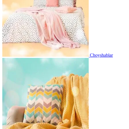
Choyshablar