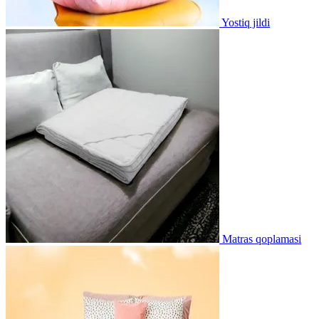
Yostiq jildi
Matras qoplamasi