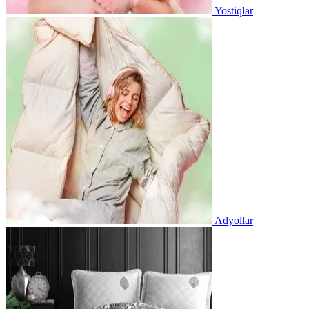
Yostiqlar
Adyollar