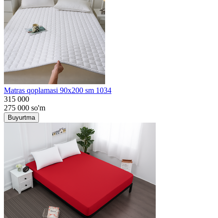
Matras qoplamasi 90x200 sm 1034
315 000
275 000
so'm
Buyurtma