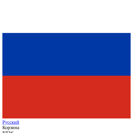
Рус
ский
Корзина
NEW