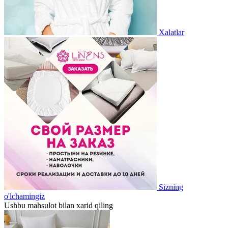
Xalatlar
Sizning
o'lchamingiz
Ushbu mahsulot bilan xarid qiling