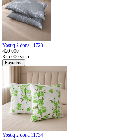
Yostiq 2 dona 11723
420 000
325 000
so'm
Buyurtma
Yostiq 2 dona 11734