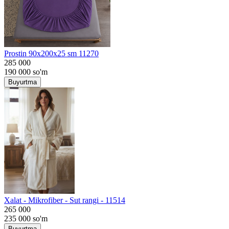
Prostin 90x200x25 sm 11270
285 000
190 000
so'm
Buyurtma
Хalat - Mikrofiber - Sut rangi - 11514
265 000
235 000
so'm
Buyurtma