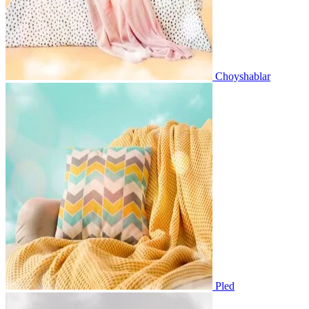
Choyshablar
Pled