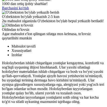
1000 dan ortiq ijobiy sharhlar!
Barchasini ko'rish
O'zbekiston bo'ylab yetkazish 2-5 kun
2ta mahsulot olganizda O'zbekiston bo'ylab bepul yetkazib beriladi!
Oldindan to'lovsiz
Agar mahsulot e'lon qilingan sifatga mos kelmasa, to'lovsiz
qaytarilishi mumkin
Mahsulot tavsifi
Xususiyatlari
Izohlar
Holofayberdan ishlab chiqarilgan yostiqlar kengaytma, komfortli va
sog'liqli uyquning iltijosi hisoblanadi. Ular yaxshi sifatdagi
holofayber materialidan ishlab chiqarilgan va bosh va bo'yni yaxshi
qo'llab-quvvatlaydi. Yostiqlar ajoyib havosi yetishuvini ta'minlaydi,
bu uyqudagi terining dermaga havo kirishini ta'minlaydi. Ular
ayniqsa gipoallergen xususiyatlarga ega, alergiyasi yoki yog'och teri
bo'lgan odamlar uchun mosdir. Holofayberdan tayyorlangan
yostiqlar qulay bo'lib, ularni yuvish va tozalash oson.
Holofayberdan tayyorlangan yostiqlarni sotib oling va har kecha
to'g'ri va sifatli uykuning mazmunini tajribaga oling.