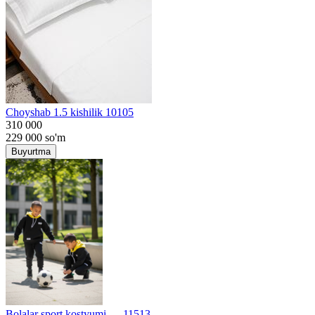
Choyshab 1.5 kishilik 10105
310 000
229 000
so'm
Buyurtma
Bolalar sport kostyumi — 11513