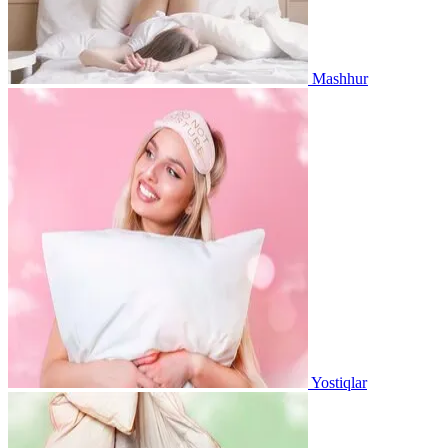
Mashhur
Yostiqlar