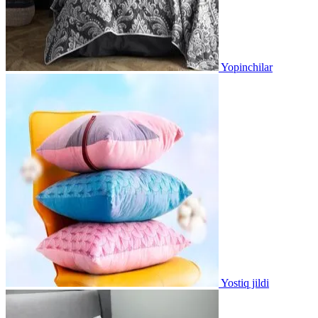
Yopinchilar
Yostiq jildi