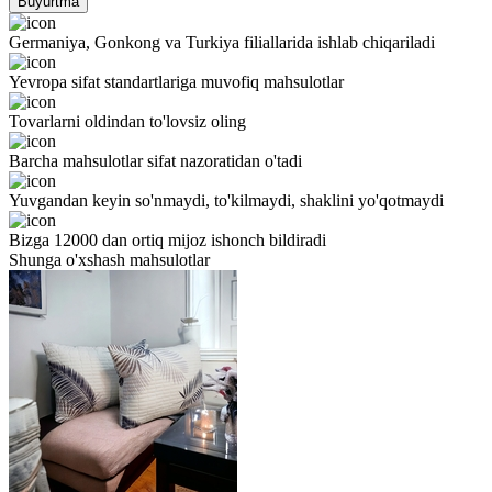
Buyurtma
Germaniya, Gonkong va Turkiya filiallarida ishlab chiqariladi
Yevropa sifat standartlariga muvofiq mahsulotlar
Tovarlarni oldindan to'lovsiz oling
Barcha mahsulotlar sifat nazoratidan o'tadi
Yuvgandan keyin so'nmaydi, to'kilmaydi, shaklini yo'qotmaydi
Bizga 12000 dan ortiq mijoz ishonch bildiradi
Shunga o'xshash mahsulotlar