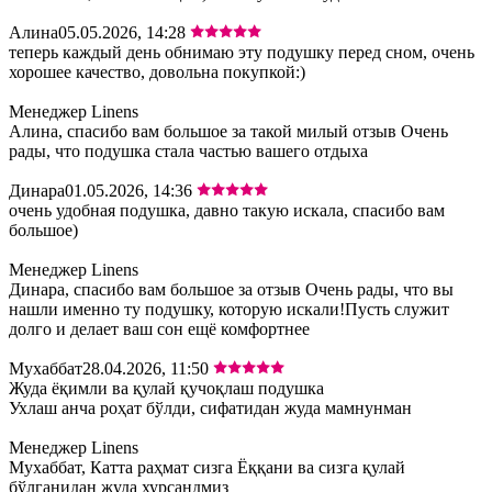
Алина
05.05.2026, 14:28
теперь каждый день обнимаю эту подушку перед сном, очень
хорошее качество, довольна покупкой:)
Менеджер Linens
Алина, спасибо вам большое за такой милый отзыв Очень
рады, что подушка стала частью вашего отдыха
Динара
01.05.2026, 14:36
очень удобная подушка, давно такую искала, спасибо вам
большое)
Менеджер Linens
Динара, спасибо вам большое за отзыв Очень рады, что вы
нашли именно ту подушку, которую искали!Пусть служит
долго и делает ваш сон ещё комфортнее
Мухаббат
28.04.2026, 11:50
Жуда ёқимли ва қулай қучоқлаш подушка
Ухлаш анча роҳат бўлди, сифатидан жуда мамнунман
Менеджер Linens
Мухаббат, Катта раҳмат сизга Ёққани ва сизга қулай
бўлганидан жуда хурсандмиз