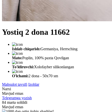
Yostiq 2 dona 11662
Ishlab chiqarish:
Germaniya, Herrsching
Mato:
Poplin, 100% paxta Qovilgan
To'ldiruvchi:
Xolofayber silikonlangan
O'lchami:
2 dona - 50х70 sm
Mahsulot tavsifi
Izohlar
Narxi
Mavjud emas
Telegramga yozish
84 marta soltildi
Mavjud emas