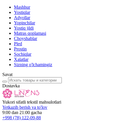
Mashhur
Yostiqlar
Adyollar
Yopinchilar
Yostiq jildi
Matras qoplamasi
Choyshablar
Pled
Prostin
Sochiqlar
Xalatlar
Sizning o'lchamingiz
Savat
Dostavka
Yukori sifatli tekstil mahsulotlari
Yetkazib berish va to'lov
9:00 dan 21:00 gacha
+998
(78) 122-09-88