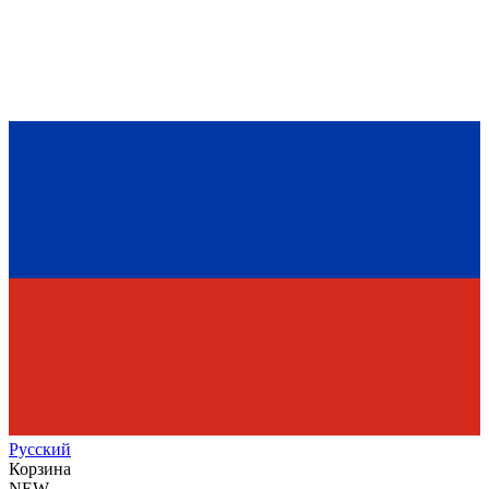
Рус
ский
Корзина
NEW