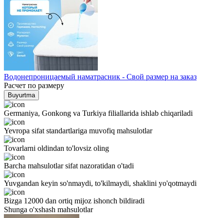
Водонепроницаемый наматрасник - Свой размер на заказ
Расчет по размеру
Buyurtma
Germaniya, Gonkong va Turkiya filiallarida ishlab chiqariladi
Yevropa sifat standartlariga muvofiq mahsulotlar
Tovarlarni oldindan to'lovsiz oling
Barcha mahsulotlar sifat nazoratidan o'tadi
Yuvgandan keyin so'nmaydi, to'kilmaydi, shaklini yo'qotmaydi
Bizga 12000 dan ortiq mijoz ishonch bildiradi
Shunga o'xshash mahsulotlar