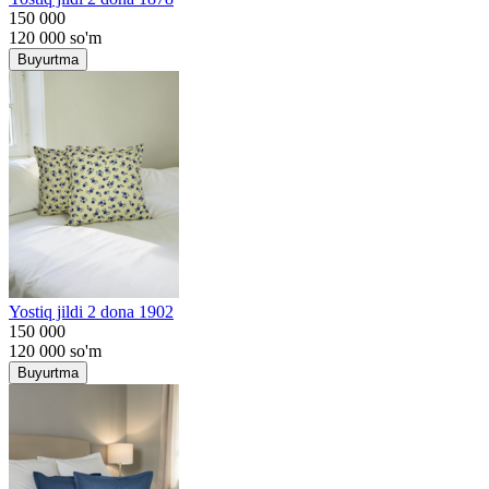
150 000
120 000
so'm
Buyurtma
Yostiq jildi 2 dona 1902
150 000
120 000
so'm
Buyurtma