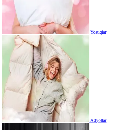
Yostiqlar
Adyollar