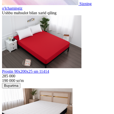
Sizning
o'lchamingiz
Ushbu mahsulot bilan xarid qiling
Prostin 90x200x25 sm 11414
285 000
190 000
so'm
Buyurtma