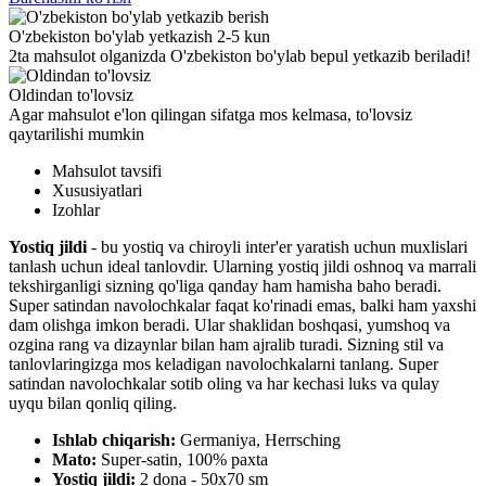
O'zbekiston bo'ylab yetkazish 2-5 kun
2ta mahsulot olganizda O'zbekiston bo'ylab bepul yetkazib beriladi!
Oldindan to'lovsiz
Agar mahsulot e'lon qilingan sifatga mos kelmasa, to'lovsiz
qaytarilishi mumkin
Mahsulot tavsifi
Xususiyatlari
Izohlar
Yostiq jildi
- bu yostiq va chiroyli inter'er yaratish uchun muxlislari
tanlash uchun ideal tanlovdir. Ularning yostiq jildi oshnoq va marrali
tekshirganligi sizning qo'liga qanday ham hamisha baho beradi.
Super satindan navolochkalar faqat ko'rinadi emas, balki ham yaxshi
dam olishga imkon beradi. Ular shaklidan boshqasi, yumshoq va
ozgina rang va dizaynlar bilan ham ajralib turadi. Sizning stil va
tanlovlaringizga mos keladigan navolochkalarni tanlang. Super
satindan navolochkalar sotib oling va har kechasi luks va qulay
uyqu bilan qonliq qiling.
Ishlab chiqarish:
Germaniya, Herrsching
Mato:
Super-satin, 100% paxta
Yostiq jildi:
2 dona - 50x70 sm