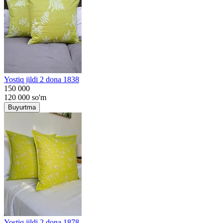
Yostiq jildi 2 dona 1838
150 000
120 000
so'm
Buyurtma
Yostiq jildi 2 dona 1878