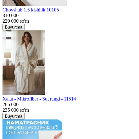
Choyshab 1.5 kishilik 10105
310 000
229 000
so'm
Buyurtma
Хalat - Mikrofiber - Sut rangi - 11514
265 000
235 000
so'm
Buyurtma