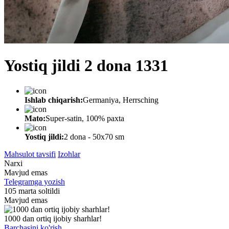
Yostiq jildi 2 dona 1331
Ishlab chiqarish:
Germaniya, Herrsching
Mato:
Super-satin, 100% paxta
Yostiq jildi:
2 dona - 50x70 sm
Mahsulot tavsifi
Izohlar
Narxi
Mavjud emas
Telegramga yozish
105 marta soltildi
Mavjud emas
1000 dan ortiq ijobiy sharhlar!
Barchasini ko'rish