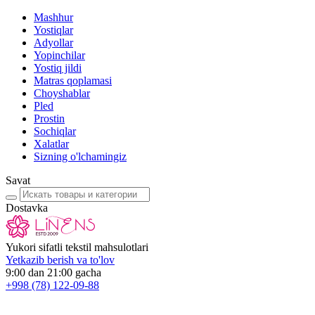
Mashhur
Yostiqlar
Adyollar
Yopinchilar
Yostiq jildi
Matras qoplamasi
Choyshablar
Pled
Prostin
Sochiqlar
Xalatlar
Sizning o'lchamingiz
Savat
Dostavka
Yukori sifatli tekstil mahsulotlari
Yetkazib berish va to'lov
9:00 dan 21:00 gacha
+998
(78) 122-09-88