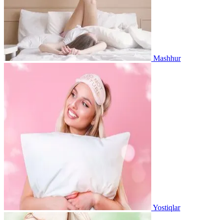
Mashhur
Yostiqlar