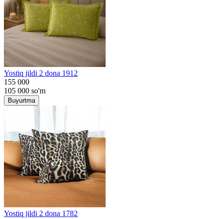
Yostiq jildi 2 dona 1912
155 000
105 000
so'm
Buyurtma
Yostiq jildi 2 dona 1782