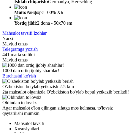
Ishlab chiqarish:
Germaniya, Herrsching
Mato:
Ранфорс 100% ХБ
Yostiq jildi:
2 dona - 50x70 sm
Mahsulot tavsifi
Izohlar
Narxi
Mavjud emas
Telegramga yozish
441 marta soltildi
Mavjud emas
1000 dan ortiq ijobiy sharhlar!
Barchasini ko'rish
O'zbekiston bo'ylab yetkazish 2-5 kun
2ta mahsulot olganizda O'zbekiston bo'ylab bepul yetkazib beriladi!
Oldindan to'lovsiz
Agar mahsulot e'lon qilingan sifatga mos kelmasa, to'lovsiz
qaytarilishi mumkin
Mahsulot tavsifi
Xususiyatlari