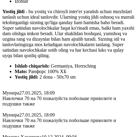
Izohlar
Yostiq jildi
- bu yostiq va chiroyli inter'er yaratish uchun muxlislari
tanlash uchun ideal tanlovdir. Ularning yostiq jildi oshnoq va marrali
tekshirganligi sizning qo'liga qanday ham hamisha baho beradi.
Super satindan navolochkalar faqat ko'rinadi emas, balki ham yaxshi
dam olishga imkon beradi. Ular shaklidan boshqasi, yumshoq va
ozgina rang va dizaynlar bilan ham ajralib turadi. Sizning stil va
tanlovlaringizga mos keladigan navolochkalarni tanlang. Super
satindan navolochkalar sotib oling va har kechasi luks va qulay
uyqu bilan qonliq qiling.
Ishlab chiqarish:
Germaniya, Herrsching
Mato:
Ранфорс 100% ХБ
Yostiq jildi:
2 dona - 50x70 sm
Мунира
27.01.2025, 18:09
Навлочки 70 на 70 пожалуйста побольше привозите и
подушки также
Мунира
27.01.2025, 18:09
Навлочки 70 на 70 пожалуйста побольше привозите и
подушки также
Мунира Хакимова
10.12.2024, 09:56