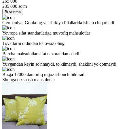
265 000
235 000
so'm
Buyurtma
Germaniya, Gonkong va Turkiya filiallarida ishlab chiqariladi
Yevropa sifat standartlariga muvofiq mahsulotlar
Tovarlarni oldindan to'lovsiz oling
Barcha mahsulotlar sifat nazoratidan o'tadi
Yuvgandan keyin so'nmaydi, to'kilmaydi, shaklini yo'qotmaydi
Bizga 12000 dan ortiq mijoz ishonch bildiradi
Shunga o'xshash mahsulotlar