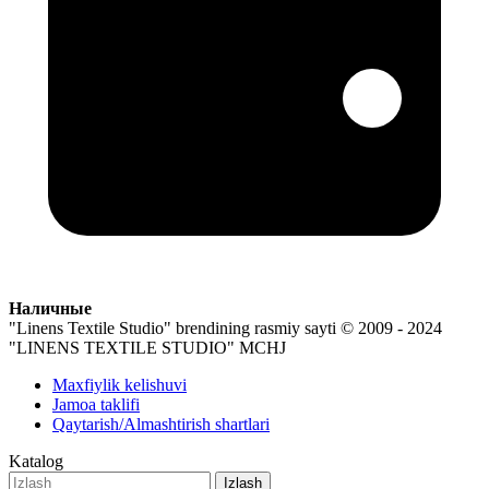
Наличные
"Linens Textile Studio" brendining rasmiy sayti
© 2009 - 2024
"LINENS TEXTILE STUDIO" MCHJ
Maxfiylik kelishuvi
Jamoa taklifi
Qaytarish/Almashtirish shartlari
Katalog
Izlash