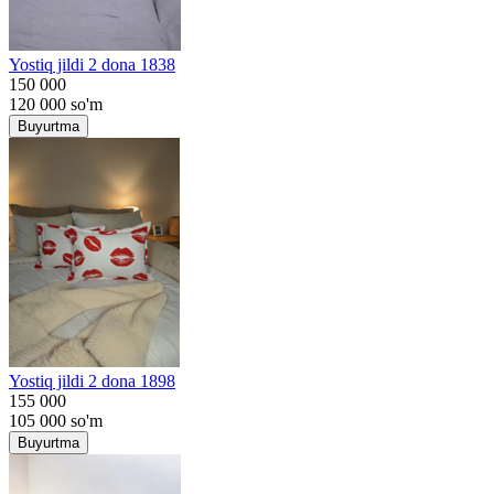
Yostiq jildi 2 dona 1838
150 000
120 000
so'm
Buyurtma
Yostiq jildi 2 dona 1898
155 000
105 000
so'm
Buyurtma