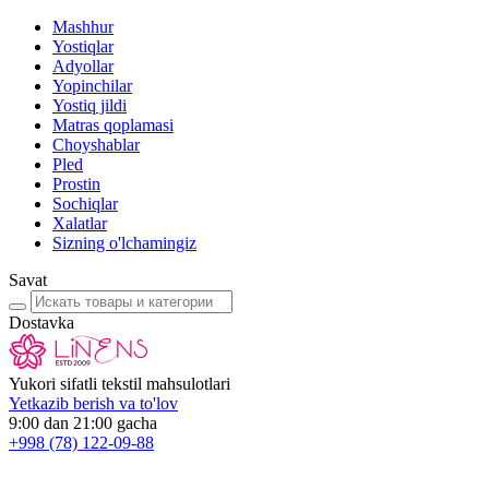
Mashhur
Yostiqlar
Adyollar
Yopinchilar
Yostiq jildi
Matras qoplamasi
Choyshablar
Pled
Prostin
Sochiqlar
Xalatlar
Sizning o'lchamingiz
Savat
Dostavka
Yukori sifatli tekstil mahsulotlari
Yetkazib berish va to'lov
9:00 dan 21:00 gacha
+998
(78) 122-09-88