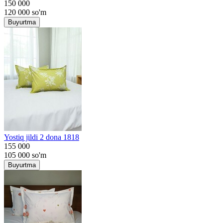
150 000
120 000
so'm
Buyurtma
Yostiq jildi 2 dona 1818
155 000
105 000
so'm
Buyurtma