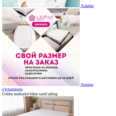
Xalatlar
Sizning
o'lchamingiz
Ushbu mahsulot bilan xarid qiling