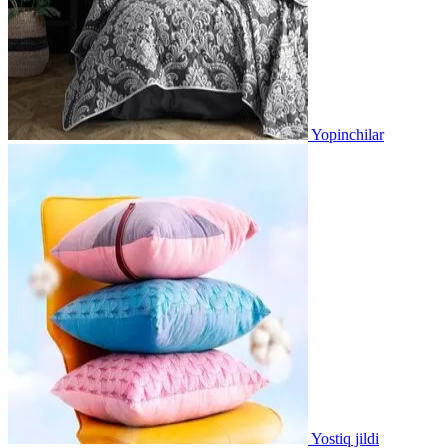
Yopinchilar
Yostiq jildi