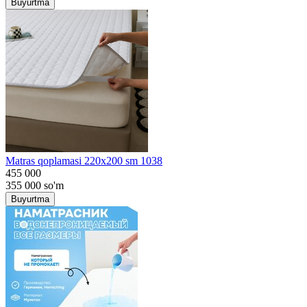
Buyurtma
Matras qoplamasi 220x200 sm 1038
455 000
355 000
so'm
Buyurtma