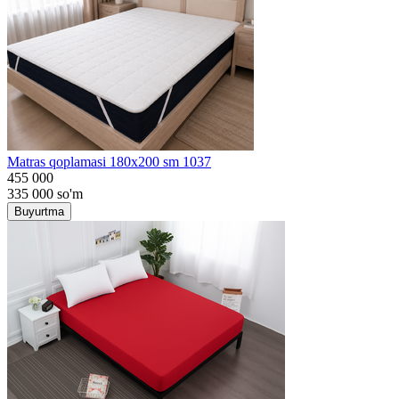
Matras qoplamasi 180x200 sm 1037
455 000
335 000
so'm
Buyurtma