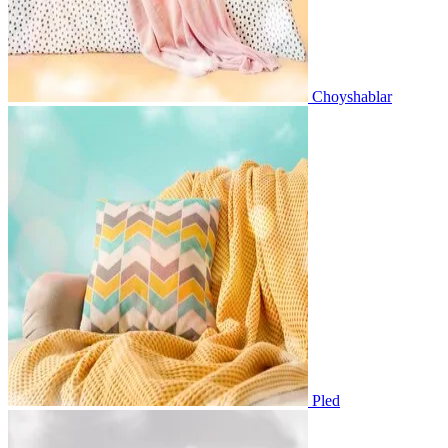
Choyshablar
Pled