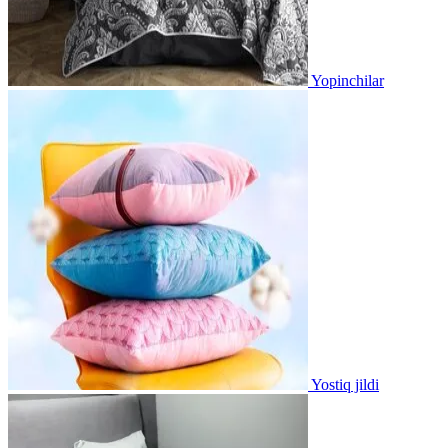
Yopinchilar
Yostiq jildi