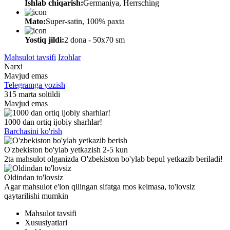
Ishlab chiqarish:
Germaniya, Herrsching
Mato:
Super-satin, 100% paxta
Yostiq jildi:
2 dona - 50x70 sm
Mahsulot tavsifi
Izohlar
Narxi
Mavjud emas
Telegramga yozish
315 marta soltildi
Mavjud emas
1000 dan ortiq ijobiy sharhlar!
Barchasini ko'rish
O'zbekiston bo'ylab yetkazish 2-5 kun
2ta mahsulot olganizda O'zbekiston bo'ylab bepul yetkazib beriladi!
Oldindan to'lovsiz
Agar mahsulot e'lon qilingan sifatga mos kelmasa, to'lovsiz
qaytarilishi mumkin
Mahsulot tavsifi
Xususiyatlari