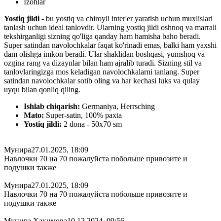
Izohlar
Yostiq jildi
- bu yostiq va chiroyli inter'er yaratish uchun muxlislari
tanlash uchun ideal tanlovdir. Ularning yostiq jildi oshnoq va marrali
tekshirganligi sizning qo'liga qanday ham hamisha baho beradi.
Super satindan navolochkalar faqat ko'rinadi emas, balki ham yaxshi
dam olishga imkon beradi. Ular shaklidan boshqasi, yumshoq va
ozgina rang va dizaynlar bilan ham ajralib turadi. Sizning stil va
tanlovlaringizga mos keladigan navolochkalarni tanlang. Super
satindan navolochkalar sotib oling va har kechasi luks va qulay
uyqu bilan qonliq qiling.
Ishlab chiqarish:
Germaniya, Herrsching
Mato:
Super-satin, 100% paxta
Yostiq jildi:
2 dona - 50x70 sm
Мунира
27.01.2025, 18:09
Навлочки 70 на 70 пожалуйста побольше привозите и
подушки также
Мунира
27.01.2025, 18:09
Навлочки 70 на 70 пожалуйста побольше привозите и
подушки также
Мунира Хакимова
10.12.2024, 09:56