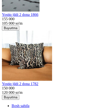
Yostiq jildi 2 dona 1866
155 000
105 000
so'm
Buyurtma
Yostiq jildi 2 dona 1782
150 000
120 000
so'm
Buyurtma
Bosh sahifa