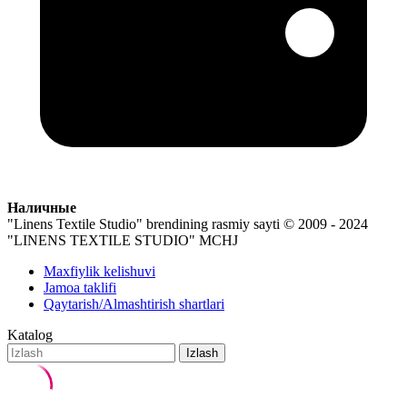
Наличные
"Linens Textile Studio" brendining rasmiy sayti
© 2009 - 2024
"LINENS TEXTILE STUDIO" MCHJ
Maxfiylik kelishuvi
Jamoa taklifi
Qaytarish/Almashtirish shartlari
Katalog
Izlash