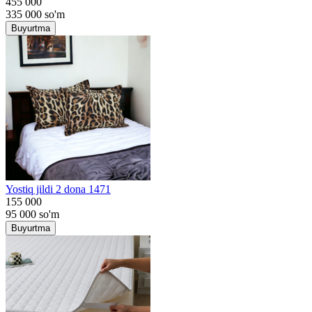
455 000
335 000
so'm
Buyurtma
Yostiq jildi 2 dona 1471
155 000
95 000
so'm
Buyurtma