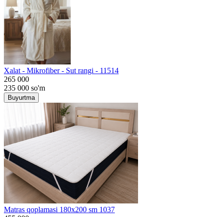
Хalat - Mikrofiber - Sut rangi - 11514
265 000
235 000
so'm
Buyurtma
Matras qoplamasi 180x200 sm 1037