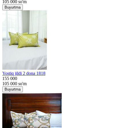
105 000
so'm
Buyurtma
Yostiq jildi 2 dona 1818
155 000
105 000
so'm
Buyurtma