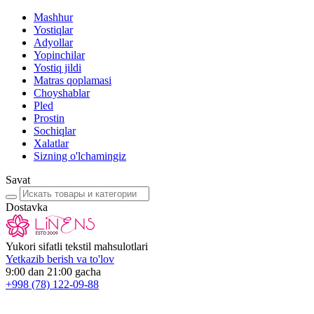
Mashhur
Yostiqlar
Adyollar
Yopinchilar
Yostiq jildi
Matras qoplamasi
Choyshablar
Pled
Prostin
Sochiqlar
Xalatlar
Sizning o'lchamingiz
Savat
Dostavka
Yukori sifatli tekstil mahsulotlari
Yetkazib berish va to'lov
9:00 dan 21:00 gacha
+998
(78) 122-09-88