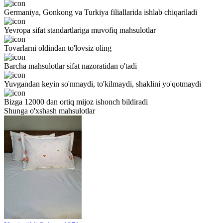
Germaniya, Gonkong va Turkiya filiallarida ishlab chiqariladi
Yevropa sifat standartlariga muvofiq mahsulotlar
Tovarlarni oldindan to'lovsiz oling
Barcha mahsulotlar sifat nazoratidan o'tadi
Yuvgandan keyin so'nmaydi, to'kilmaydi, shaklini yo'qotmaydi
Bizga 12000 dan ortiq mijoz ishonch bildiradi
Shunga o'xshash mahsulotlar