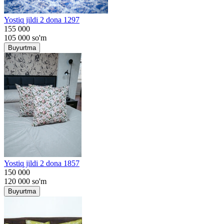
Yostiq jildi 2 dona 1297
155 000
105 000
so'm
Buyurtma
Yostiq jildi 2 dona 1857
150 000
120 000
so'm
Buyurtma