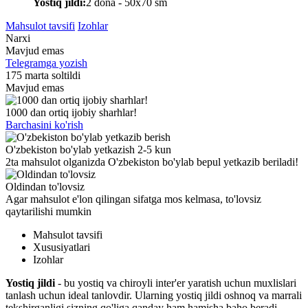
Yostiq jildi:
2 dona - 50x70 sm
Mahsulot tavsifi
Izohlar
Narxi
Mavjud emas
Telegramga yozish
175 marta soltildi
Mavjud emas
1000 dan ortiq ijobiy sharhlar!
Barchasini ko'rish
O'zbekiston bo'ylab yetkazish 2-5 kun
2ta mahsulot olganizda O'zbekiston bo'ylab bepul yetkazib beriladi!
Oldindan to'lovsiz
Agar mahsulot e'lon qilingan sifatga mos kelmasa, to'lovsiz
qaytarilishi mumkin
Mahsulot tavsifi
Xususiyatlari
Izohlar
Yostiq jildi
- bu yostiq va chiroyli inter'er yaratish uchun muxlislari
tanlash uchun ideal tanlovdir. Ularning yostiq jildi oshnoq va marrali
tekshirganligi sizning qo'liga qanday ham hamisha baho beradi.