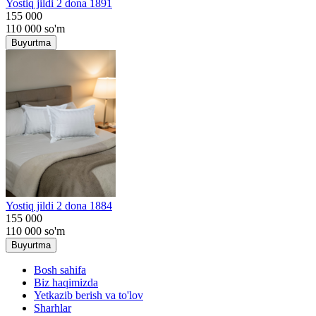
Yostiq jildi 2 dona 1891
155 000
110 000
so'm
Buyurtma
Yostiq jildi 2 dona 1884
155 000
110 000
so'm
Buyurtma
Bosh sahifa
Biz haqimizda
Yetkazib berish va to'lov
Sharhlar