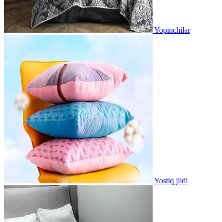
Yopinchilar
Yostiq jildi