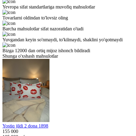
Yevropa sifat standartlariga muvofiq mahsulotlar
Tovarlarni oldindan to'lovsiz oling
Barcha mahsulotlar sifat nazoratidan o'tadi
Yuvgandan keyin so'nmaydi, to'kilmaydi, shaklini yo'qotmaydi
Bizga 12000 dan ortiq mijoz ishonch bildiradi
Shunga o'xshash mahsulotlar
Yostiq jildi 2 dona 1898
155 000