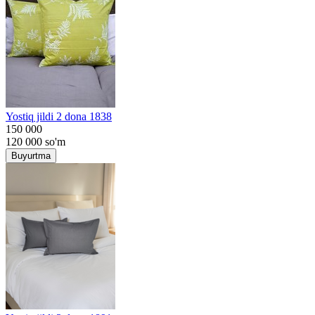
Yostiq jildi 2 dona 1838
150 000
120 000
so'm
Buyurtma