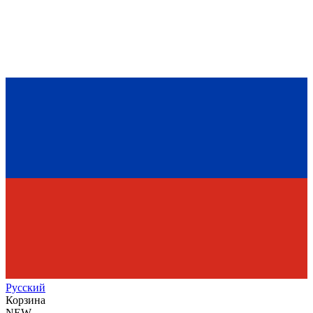
Рус
ский
Корзина
NEW