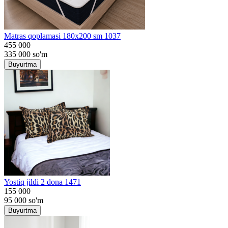
Matras qoplamasi 180x200 sm 1037
455 000
335 000
so'm
Buyurtma
Yostiq jildi 2 dona 1471
155 000
95 000
so'm
Buyurtma