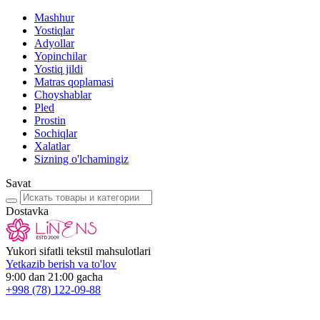
Mashhur
Yostiqlar
Adyollar
Yopinchilar
Yostiq jildi
Matras qoplamasi
Choyshablar
Pled
Prostin
Sochiqlar
Xalatlar
Sizning o'lchamingiz
Savat
Dostavka
Yukori sifatli tekstil mahsulotlari
Yetkazib berish va to'lov
9:00 dan 21:00 gacha
+998
(78) 122-09-88