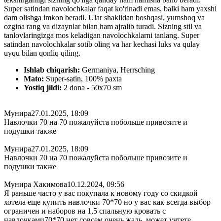
Super satindan navolochkalar faqat ko'rinadi emas, balki ham yaxshi
dam olishga imkon beradi. Ular shaklidan boshqasi, yumshoq va
ozgina rang va dizaynlar bilan ham ajralib turadi. Sizning stil va
tanlovlaringizga mos keladigan navolochkalarni tanlang. Super
satindan navolochkalar sotib oling va har kechasi luks va qulay
uyqu bilan qonliq qiling.
Ishlab chiqarish:
Germaniya, Herrsching
Mato:
Super-satin, 100% paxta
Yostiq jildi:
2 dona - 50x70 sm
Мунира
27.01.2025, 18:09
Навлочки 70 на 70 пожалуйста побольше привозите и
подушки также
Мунира
27.01.2025, 18:09
Навлочки 70 на 70 пожалуйста побольше привозите и
подушки также
Мунира Хакимова
10.12.2024, 09:56
Я раньше часто у вас покупала к новому году со скидкой
хотела еще купить навлочки 70*70 но у вас как всегда выбор
ограничен и наборов на 1,5 спальную кровать с
навлочками70*70 нет совсем очень жаль. может учтете