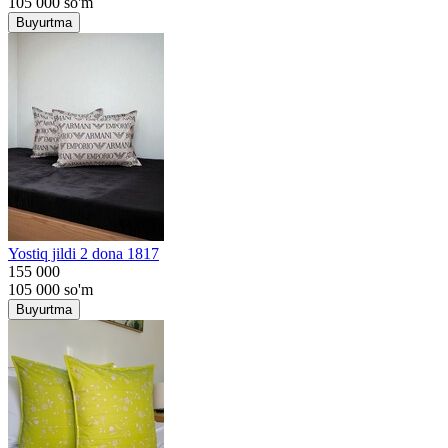
105 000
so'm
Buyurtma
Yostiq jildi 2 dona 1817
155 000
105 000
so'm
Buyurtma