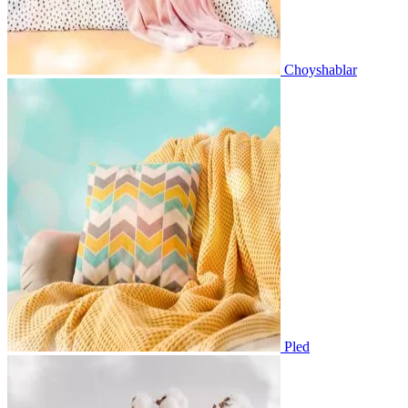
Choyshablar
Pled