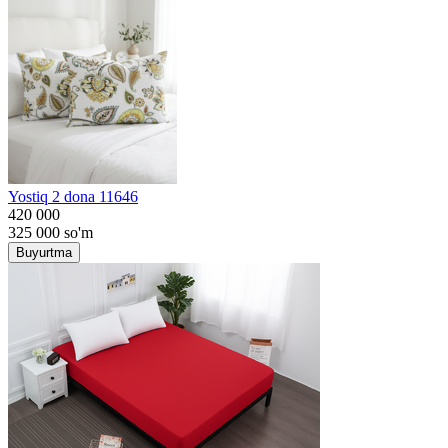
Yostiq 2 dona 11646
420 000
325 000
so'm
Buyurtma