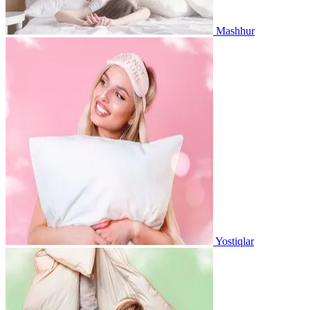
Mashhur
Yostiqlar