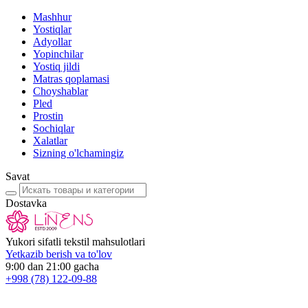
Mashhur
Yostiqlar
Adyollar
Yopinchilar
Yostiq jildi
Matras qoplamasi
Choyshablar
Pled
Prostin
Sochiqlar
Xalatlar
Sizning o'lchamingiz
Savat
Dostavka
Yukori sifatli tekstil mahsulotlari
Yetkazib berish va to'lov
9:00 dan 21:00 gacha
+998
(78) 122-09-88