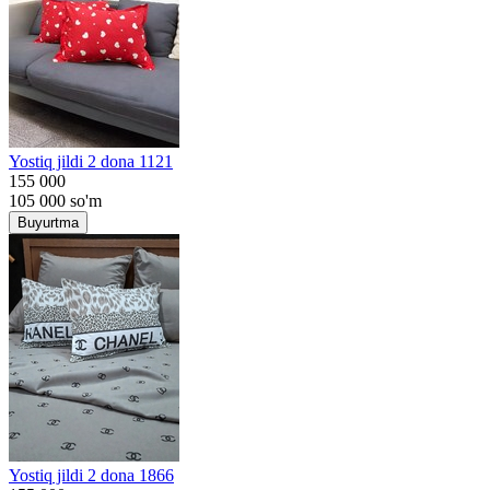
Yostiq jildi 2 dona 1121
155 000
105 000
so'm
Buyurtma
Yostiq jildi 2 dona 1866