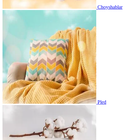
Choyshablar
Pled