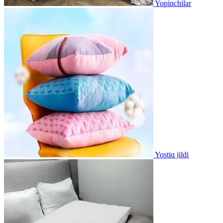
Yopinchilar
Yostiq jildi