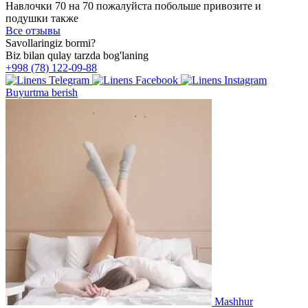
Навлочки 70 на 70 пожалуйста побольше привозите и
подушки также
Все отзывы
Savollaringiz bormi?
Biz bilan qulay tarzda bog'laning
+998 (78) 122-09-88
Buyurtma berish
Mashhur