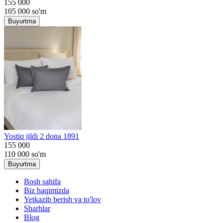
155 000
105 000
so'm
Buyurtma
Yostiq jildi 2 dona 1891
155 000
110 000
so'm
Buyurtma
Bosh sahifa
Biz haqimizda
Yetkazib berish va to'lov
Sharhlar
Blog