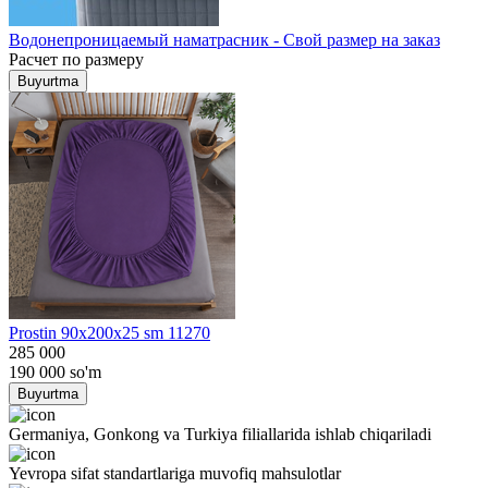
Водонепроницаемый наматрасник - Свой размер на заказ
Расчет по размеру
Buyurtma
Prostin 90x200x25 sm 11270
285 000
190 000
so'm
Buyurtma
Germaniya, Gonkong va Turkiya filiallarida ishlab chiqariladi
Yevropa sifat standartlariga muvofiq mahsulotlar