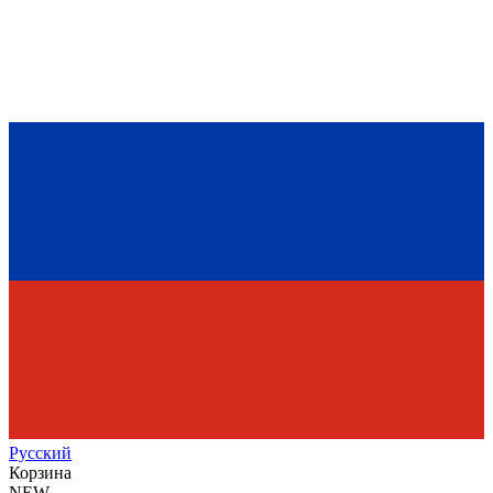
Рус
ский
Корзина
NEW