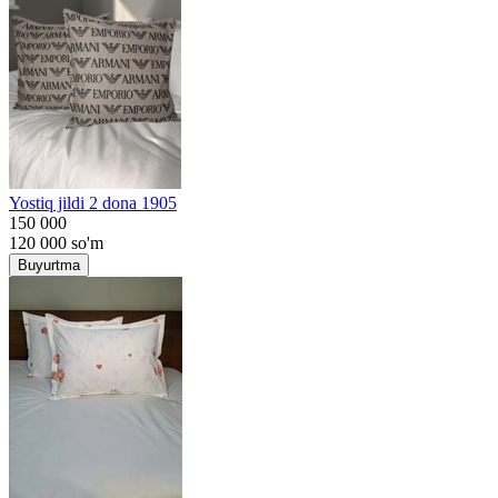
Yostiq jildi 2 dona 1905
150 000
120 000
so'm
Buyurtma