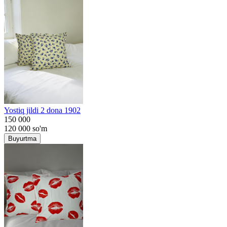
Yostiq jildi 2 dona 1902
150 000
120 000
so'm
Buyurtma