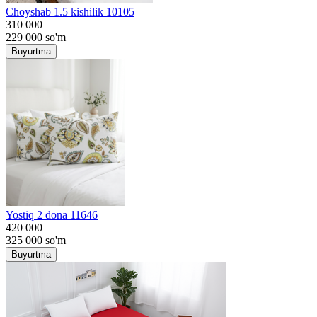
Choyshab 1.5 kishilik 10105
310 000
229 000
so'm
Buyurtma
Yostiq 2 dona 11646
420 000
325 000
so'm
Buyurtma