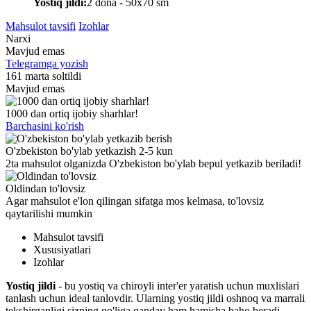
Yostiq jildi:
2 dona - 50x70 sm
Mahsulot tavsifi
Izohlar
Narxi
Mavjud emas
Telegramga yozish
161 marta soltildi
Mavjud emas
1000 dan ortiq ijobiy sharhlar!
Barchasini ko'rish
O'zbekiston bo'ylab yetkazish 2-5 kun
2ta mahsulot olganizda O'zbekiston bo'ylab bepul yetkazib beriladi!
Oldindan to'lovsiz
Agar mahsulot e'lon qilingan sifatga mos kelmasa, to'lovsiz
qaytarilishi mumkin
Mahsulot tavsifi
Xususiyatlari
Izohlar
Yostiq jildi
- bu yostiq va chiroyli inter'er yaratish uchun muxlislari
tanlash uchun ideal tanlovdir. Ularning yostiq jildi oshnoq va marrali
tekshirganligi sizning qo'liga qanday ham hamisha baho beradi.