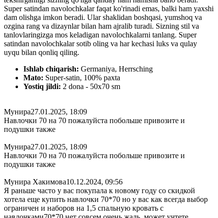
Super satindan navolochkalar faqat ko'rinadi emas, balki ham yaxshi
dam olishga imkon beradi. Ular shaklidan boshqasi, yumshoq va
ozgina rang va dizaynlar bilan ham ajralib turadi. Sizning stil va
tanlovlaringizga mos keladigan navolochkalarni tanlang. Super
satindan navolochkalar sotib oling va har kechasi luks va qulay
uyqu bilan qonliq qiling.
Ishlab chiqarish:
Germaniya, Herrsching
Mato:
Super-satin, 100% paxta
Yostiq jildi:
2 dona - 50x70 sm
Мунира
27.01.2025, 18:09
Навлочки 70 на 70 пожалуйста побольше привозите и
подушки также
Мунира
27.01.2025, 18:09
Навлочки 70 на 70 пожалуйста побольше привозите и
подушки также
Мунира Хакимова
10.12.2024, 09:56
Я раньше часто у вас покупала к новому году со скидкой
хотела еще купить навлочки 70*70 но у вас как всегда выбор
ограничен и наборов на 1,5 спальную кровать с
навлочками70*70 нет совсем очень жаль. может учтете