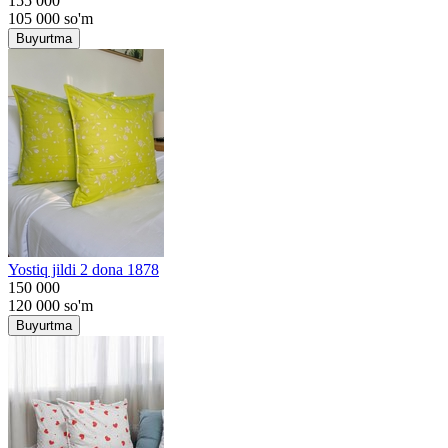
155 000
105 000
so'm
Buyurtma
Yostiq jildi 2 dona 1878
150 000
120 000
so'm
Buyurtma