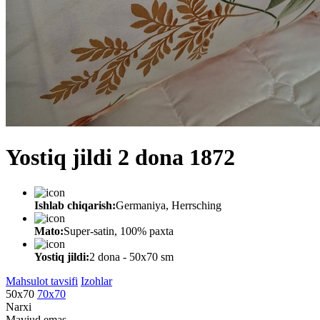
Yostiq jildi 2 dona 1872
Ishlab chiqarish:
Germaniya, Herrsching
Mato:
Super-satin, 100% paxta
Yostiq jildi:
2 dona - 50x70 sm
Mahsulot tavsifi
Izohlar
50х70
70х70
Narxi
Mavjud emas