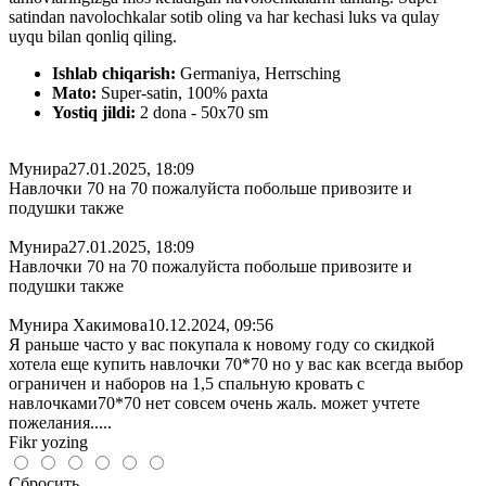
satindan navolochkalar sotib oling va har kechasi luks va qulay
uyqu bilan qonliq qiling.
Ishlab chiqarish:
Germaniya, Herrsching
Mato:
Super-satin, 100% paxta
Yostiq jildi:
2 dona - 50x70 sm
Мунира
27.01.2025, 18:09
Навлочки 70 на 70 пожалуйста побольше привозите и
подушки также
Мунира
27.01.2025, 18:09
Навлочки 70 на 70 пожалуйста побольше привозите и
подушки также
Мунира Хакимова
10.12.2024, 09:56
Я раньше часто у вас покупала к новому году со скидкой
хотела еще купить навлочки 70*70 но у вас как всегда выбор
ограничен и наборов на 1,5 спальную кровать с
навлочками70*70 нет совсем очень жаль. может учтете
пожелания.....
Fikr yozing
Сбросить