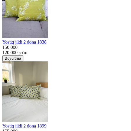
Yostiq jildi 2 dona 1838
150 000
120 000
so'm
Buyurtma
Yostiq jildi 2 dona 1899