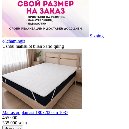
Sizning
o'lchamingiz
Ushbu mahsulot bilan xarid qiling
Matras qoplamasi 180x200 sm 1037
455 000
335 000
so'm
Buyurtma