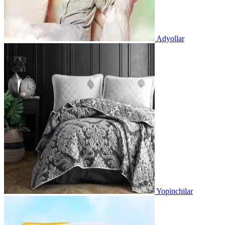
Adyollar
Yopinchilar