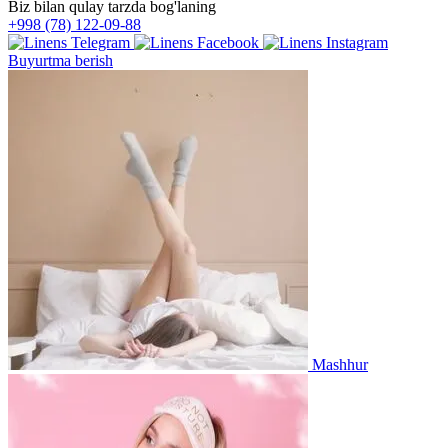
Biz bilan qulay tarzda bog'laning
+998 (78) 122-09-88
Buyurtma berish
Mashhur