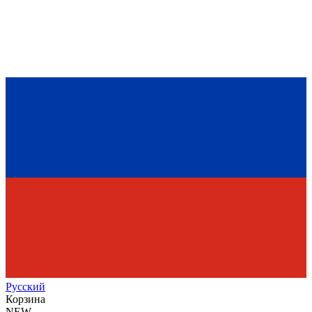
Рус
ский
Корзина
NEW