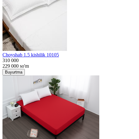
Choyshab 1.5 kishilik 10105
310 000
229 000
so'm
Buyurtma