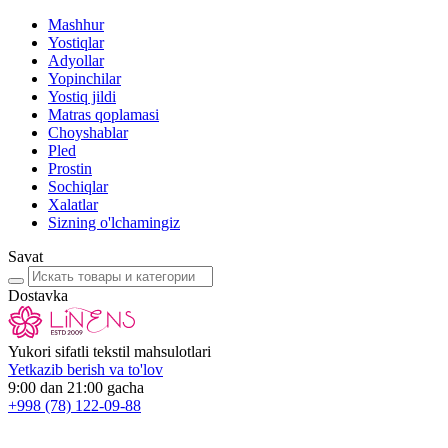
Mashhur
Yostiqlar
Adyollar
Yopinchilar
Yostiq jildi
Matras qoplamasi
Choyshablar
Pled
Prostin
Sochiqlar
Xalatlar
Sizning o'lchamingiz
Savat
Dostavka
Yukori sifatli tekstil mahsulotlari
Yetkazib berish va to'lov
9:00 dan 21:00 gacha
+998
(78) 122-09-88