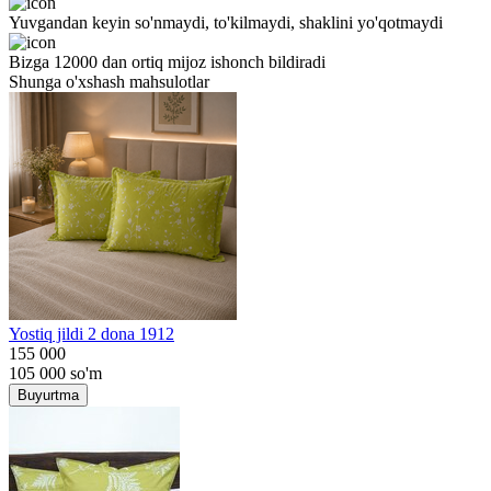
Yuvgandan keyin so'nmaydi, to'kilmaydi, shaklini yo'qotmaydi
Bizga 12000 dan ortiq mijoz ishonch bildiradi
Shunga o'xshash mahsulotlar
Yostiq jildi 2 dona 1912
155 000
105 000
so'm
Buyurtma