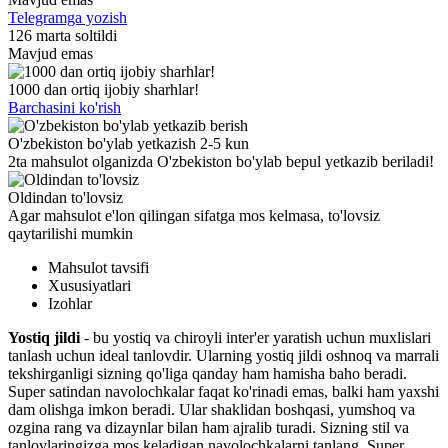
Telegramga yozish
126 marta soltildi
Mavjud emas
1000 dan ortiq ijobiy sharhlar!
Barchasini ko'rish
O'zbekiston bo'ylab yetkazish 2-5 kun
2ta mahsulot olganizda O'zbekiston bo'ylab bepul yetkazib beriladi!
Oldindan to'lovsiz
Agar mahsulot e'lon qilingan sifatga mos kelmasa, to'lovsiz
qaytarilishi mumkin
Mahsulot tavsifi
Xususiyatlari
Izohlar
Yostiq jildi
- bu yostiq va chiroyli inter'er yaratish uchun muxlislari
tanlash uchun ideal tanlovdir. Ularning yostiq jildi oshnoq va marrali
tekshirganligi sizning qo'liga qanday ham hamisha baho beradi.
Super satindan navolochkalar faqat ko'rinadi emas, balki ham yaxshi
dam olishga imkon beradi. Ular shaklidan boshqasi, yumshoq va
ozgina rang va dizaynlar bilan ham ajralib turadi. Sizning stil va
tanlovlaringizga mos keladigan navolochkalarni tanlang. Super