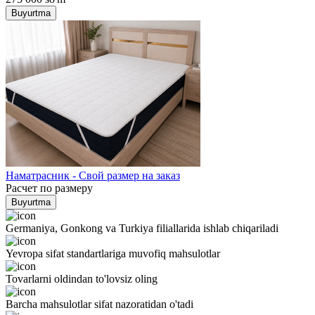
Buyurtma
Наматрасник - Свой размер на заказ
Расчет по размеру
Buyurtma
Germaniya, Gonkong va Turkiya filiallarida ishlab chiqariladi
Yevropa sifat standartlariga muvofiq mahsulotlar
Tovarlarni oldindan to'lovsiz oling
Barcha mahsulotlar sifat nazoratidan o'tadi