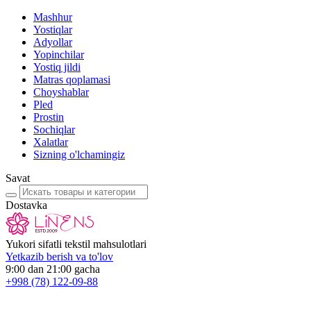
Mashhur
Yostiqlar
Adyollar
Yopinchilar
Yostiq jildi
Matras qoplamasi
Choyshablar
Pled
Prostin
Sochiqlar
Xalatlar
Sizning o'lchamingiz
Savat
Dostavka
Yukori sifatli tekstil mahsulotlari
Yetkazib berish va to'lov
9:00 dan 21:00 gacha
+998
(78) 122-09-88