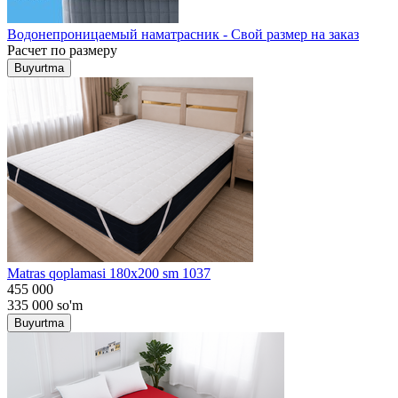
Водонепроницаемый наматрасник - Свой размер на заказ
Расчет по размеру
Buyurtma
Matras qoplamasi 180x200 sm 1037
455 000
335 000
so'm
Buyurtma