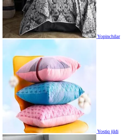
Yopinchilar
Yostiq jildi