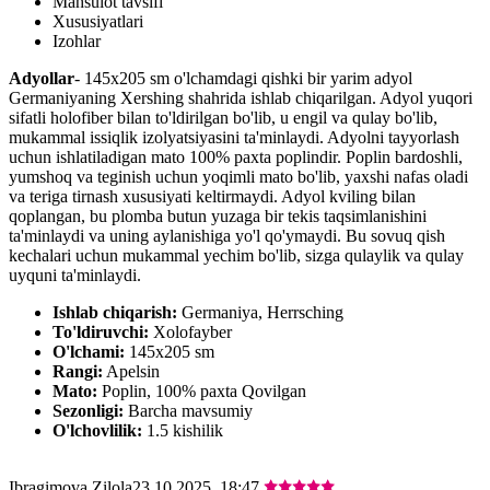
Mahsulot tavsifi
Xususiyatlari
Izohlar
Adyollar
- 145x205 sm o'lchamdagi qishki bir yarim adyol
Germaniyaning Xershing shahrida ishlab chiqarilgan. Adyol yuqori
sifatli holofiber bilan to'ldirilgan bo'lib, u engil va qulay bo'lib,
mukammal issiqlik izolyatsiyasini ta'minlaydi. Adyolni tayyorlash
uchun ishlatiladigan mato 100% paxta poplindir. Poplin bardoshli,
yumshoq va teginish uchun yoqimli mato bo'lib, yaxshi nafas oladi
va teriga tirnash xususiyati keltirmaydi. Adyol kviling bilan
qoplangan, bu plomba butun yuzaga bir tekis taqsimlanishini
ta'minlaydi va uning aylanishiga yo'l qo'ymaydi. Bu sovuq qish
kechalari uchun mukammal yechim bo'lib, sizga qulaylik va qulay
uyquni ta'minlaydi.
Ishlab chiqarish:
Germaniya, Herrsching
To'ldiruvchi:
Xolofayber
O'lchami:
145х205 sm
Rangi:
Apelsin
Mato:
Poplin, 100% paxta Qovilgan
Sezonligi:
Barcha mavsumiy
O'lchovlilik:
1.5 kishilik
Ibragimova Zilola
23.10.2025, 18:47