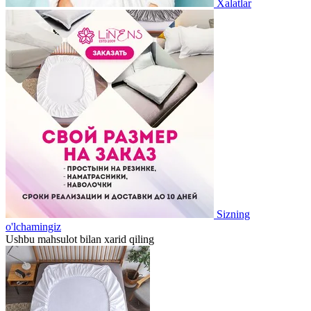
Xalatlar
Sizning
o'lchamingiz
Ushbu mahsulot bilan xarid qiling