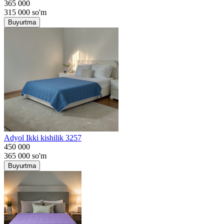
365 000
315 000
so'm
Buyurtma
Adyol Ikki kishilik 3257
450 000
365 000
so'm
Buyurtma