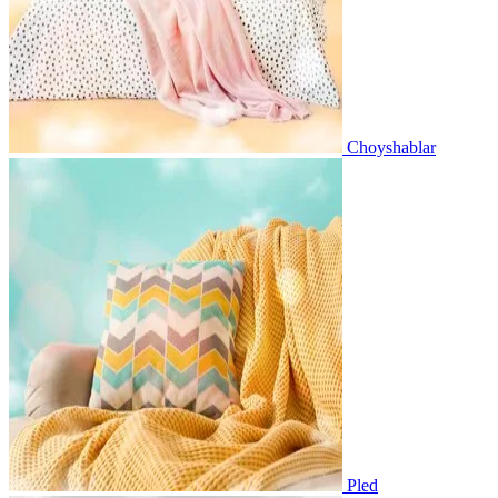
Choyshablar
Pled