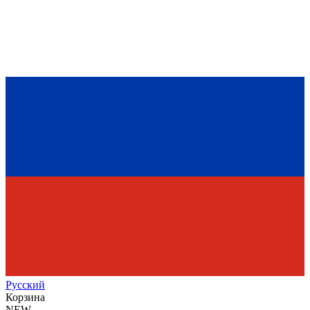
Рус
ский
Корзина
NEW