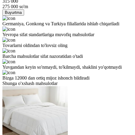
315 000
275 000
so'm
Buyurtma
Germaniya, Gonkong va Turkiya filiallarida ishlab chiqariladi
Yevropa sifat standartlariga muvofiq mahsulotlar
Tovarlarni oldindan to'lovsiz oling
Barcha mahsulotlar sifat nazoratidan o'tadi
Yuvgandan keyin so'nmaydi, to'kilmaydi, shaklini yo'qotmaydi
Bizga 12000 dan ortiq mijoz ishonch bildiradi
Shunga o'xshash mahsulotlar