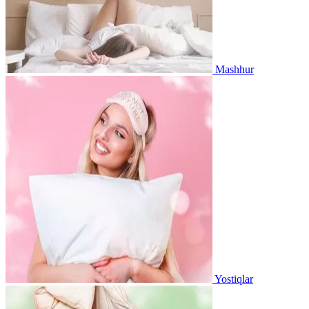
Mashhur
Yostiqlar