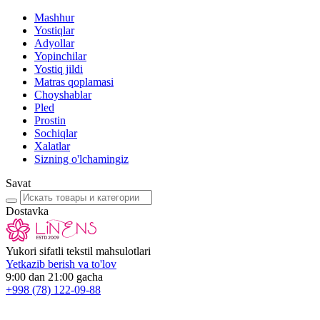
Mashhur
Yostiqlar
Adyollar
Yopinchilar
Yostiq jildi
Matras qoplamasi
Choyshablar
Pled
Prostin
Sochiqlar
Xalatlar
Sizning o'lchamingiz
Savat
Dostavka
Yukori sifatli tekstil mahsulotlari
Yetkazib berish va to'lov
9:00 dan 21:00 gacha
+998
(78) 122-09-88