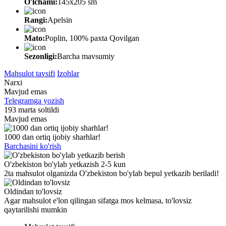
O'lchami:
145х205 sm
Rangi:
Apelsin
Mato:
Poplin, 100% paxta Qovilgan
Sezonligi:
Barcha mavsumiy
Mahsulot tavsifi
Izohlar
Narxi
Mavjud emas
Telegramga yozish
193 marta soltildi
Mavjud emas
1000 dan ortiq ijobiy sharhlar!
Barchasini ko'rish
O'zbekiston bo'ylab yetkazish 2-5 kun
2ta mahsulot olganizda O'zbekiston bo'ylab bepul yetkazib beriladi!
Oldindan to'lovsiz
Agar mahsulot e'lon qilingan sifatga mos kelmasa, to'lovsiz
qaytarilishi mumkin