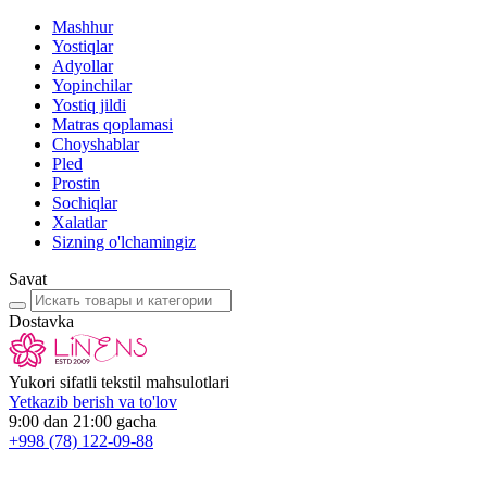
Mashhur
Yostiqlar
Adyollar
Yopinchilar
Yostiq jildi
Matras qoplamasi
Choyshablar
Pled
Prostin
Sochiqlar
Xalatlar
Sizning o'lchamingiz
Savat
Dostavka
Yukori sifatli tekstil mahsulotlari
Yetkazib berish va to'lov
9:00 dan 21:00 gacha
+998
(78) 122-09-88