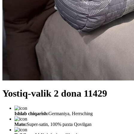
Yostiq-valik 2 dona 11429
Ishlab chiqarish:
Germaniya, Herrsching
Mato:
Super-satin, 100% paxta Qovilgan