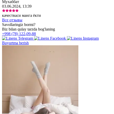
Мухаббат
03.06.2024, 13:39
качестваси манга ёкти
Все отзывы
Savollaringiz bormi?
Biz bilan qulay tarzda bog'laning
+998 (78) 122-09-88
Buyurtma berish