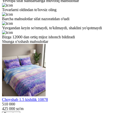
Yevropa sifat standartlariga muvofiq mahsulotlar
Tovarlarni oldindan to'lovsiz oling
Barcha mahsulotlar sifat nazoratidan o'tadi
Yuvgandan keyin so'nmaydi, to'kilmaydi, shaklini yo'qotmaydi
Bizga 12000 dan ortiq mijoz ishonch bildiradi
Shunga o'xshash mahsulotlar
Choyshab 1.5 kishilik 10878
510 000
425 000
so'm