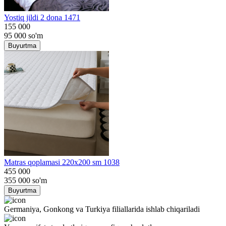
Yostiq jildi 2 dona 1471
155 000
95 000
so'm
Buyurtma
Matras qoplamasi 220x200 sm 1038
455 000
355 000
so'm
Buyurtma
Germaniya, Gonkong va Turkiya filiallarida ishlab chiqariladi