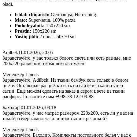
oladi.
Ishlab chiqarish:
Germaniya, Herrsching
Mato:
Super-satin, 100% paxta
Pododeyalnik:
150х220 sm
Prostin:
150х220 sm
Yostiq jildi:
2 dona - 50x70 sm
Adilbek
11.01.2026, 20:05
Здравствуйте, у вас только белого света или есть разные, мне
200х220 размером 5 комплектов нужен
Менеджер Linens
Здравствуйте, Adilbek. Из ткани бамбук есть только в белом
цвете. Остальные расцветки есть на сайте из ткани супер
сатин. Еще можем сделать на заказ в сером цвете из ткани
ранфорс. Позвоните нам +998-78-122-09-88
Баходир
01.01.2026, 09:18
Здравствуйте, у нас матрас размером 220х200, есть ли у вас на
такой размер комплект или простыни с резинкой?
Менеджер Linens
Здравствуйте, Баходир. Комплекты постельного белья у нас с