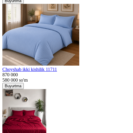
Buyurtma
Choyshab ikki kishilik 11711
870 000
580 000
so'm
Buyurtma