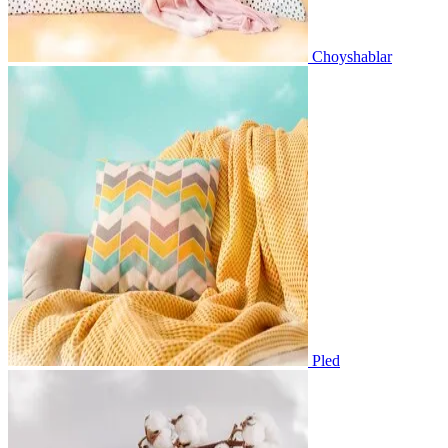
Choyshablar
Pled