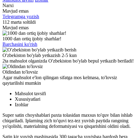
Narxi
Mavjud emas
Telegramga yozish
112 marta soltildi
Mavjud emas
1000 dan ortiq ijobiy sharhlar!
Barchasini ko'rish
O'zbekiston bo'ylab yetkazish 2-5 kun
2ta mahsulot olganizda O'zbekiston bo'ylab bepul yetkazib beriladi!
Oldindan to'lovsiz
Agar mahsulot e'lon qilingan sifatga mos kelmasa, to'lovsiz
qaytarilishi mumkin
Mahsulot tavsifi
Xususiyatlari
Izohlar
Super satin choyshablari paxta tolasidan maxsus to'quv bilan ishlab
chiqariladi. Iplarning zich to'quvi tez-tez yuvish paytida rangning
yo'qolishi, materialning deformatsiyasi va qisqarishini oldini oladi.
Satin kir yuvish mashinasida 300 tagacha yuvishga bardosh bera