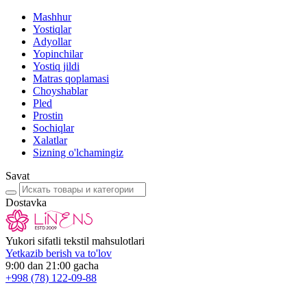
Mashhur
Yostiqlar
Adyollar
Yopinchilar
Yostiq jildi
Matras qoplamasi
Choyshablar
Pled
Prostin
Sochiqlar
Xalatlar
Sizning o'lchamingiz
Savat
Dostavka
Yukori sifatli tekstil mahsulotlari
Yetkazib berish va to'lov
9:00 dan 21:00 gacha
+998
(78) 122-09-88