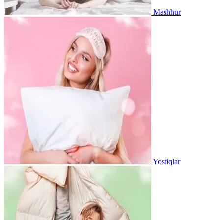
Mashhur
Yostiqlar