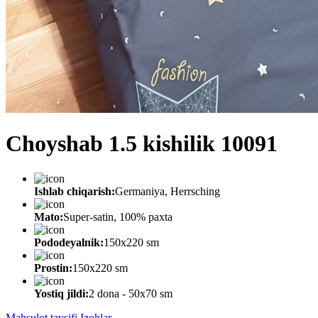
Choyshab 1.5 kishilik 10091
Ishlab chiqarish:
Germaniya, Herrsching
Mato:
Super-satin, 100% paxta
Pododeyalnik:
150х220 sm
Prostin:
150х220 sm
Yostiq jildi:
2 dona - 50x70 sm
Mahsulot tavsifi
Izohlar