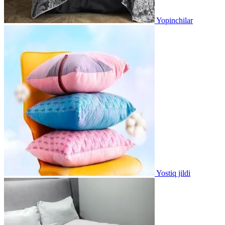
Yopinchilar
Yostiq jildi