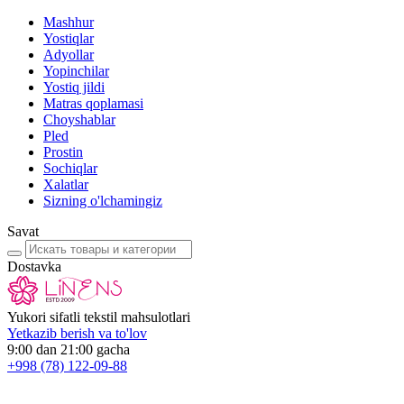
Mashhur
Yostiqlar
Adyollar
Yopinchilar
Yostiq jildi
Matras qoplamasi
Choyshablar
Pled
Prostin
Sochiqlar
Xalatlar
Sizning o'lchamingiz
Savat
Dostavka
Yukori sifatli tekstil mahsulotlari
Yetkazib berish va to'lov
9:00 dan 21:00 gacha
+998
(78) 122-09-88