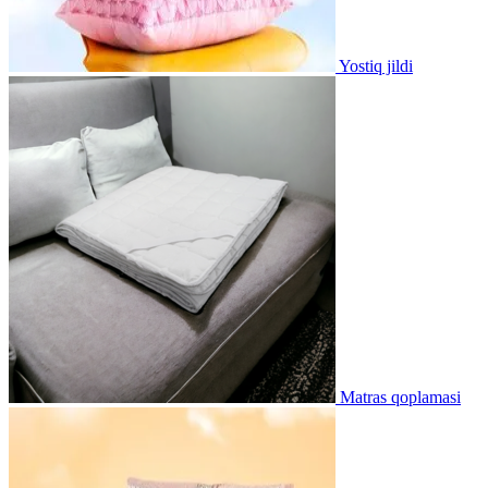
Yostiq jildi
Matras qoplamasi