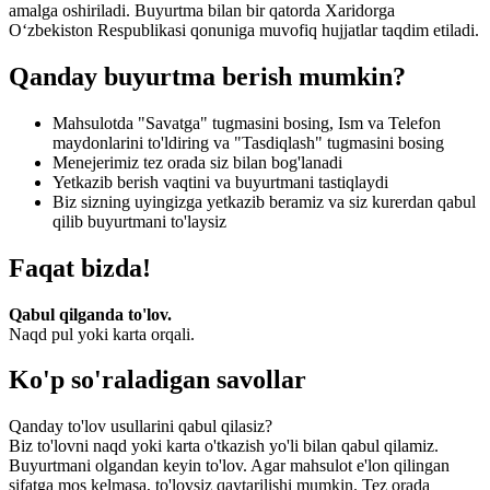
amalga oshiriladi. Buyurtma bilan bir qatorda Xaridorga
O‘zbekiston Respublikasi qonuniga muvofiq hujjatlar taqdim etiladi.
Qanday buyurtma berish mumkin?
Mahsulotda "Savatga" tugmasini bosing, Ism va Telefon
maydonlarini to'ldiring va "Tasdiqlash" tugmasini bosing
Menejerimiz tez orada siz bilan bog'lanadi
Yetkazib berish vaqtini va buyurtmani tastiqlaydi
Biz sizning uyingizga yetkazib beramiz va siz kurerdan qabul
qilib buyurtmani to'laysiz
Faqat bizda!
Qabul qilganda to'lov.
Naqd pul yoki karta orqali.
Ko'p so'raladigan savollar
Qanday to'lov usullarini qabul qilasiz?
Biz to'lovni naqd yoki karta o'tkazish yo'li bilan qabul qilamiz.
Buyurtmani olgandan keyin to'lov. Agar mahsulot e'lon qilingan
sifatga mos kelmasa, to'lovsiz qaytarilishi mumkin. Tez orada