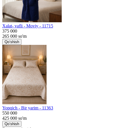
Хalat- vafli - Moviy - 11715
375 000
265 000
so'm
Qo‘shish
Yopqich - Bir yarim - 11363
550 000
425 000
so'm
Qo‘shish