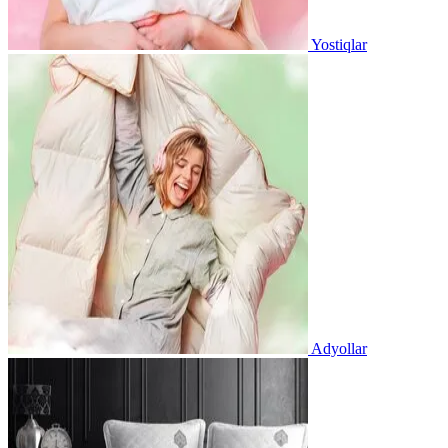
Yostiqlar
Adyollar