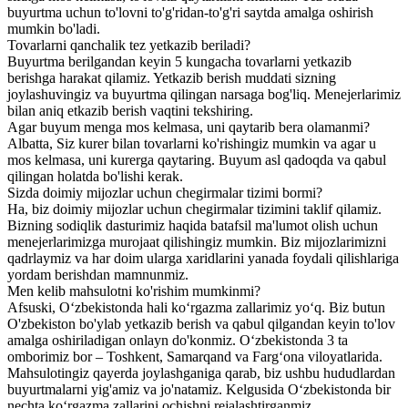
buyurtma uchun to'lovni to'g'ridan-to'g'ri saytda amalga oshirish
mumkin bo'ladi.
Tovarlarni qanchalik tez yetkazib beriladi?
Buyurtma berilgandan keyin 5 kungacha tovarlarni yetkazib
berishga harakat qilamiz. Yetkazib berish muddati sizning
joylashuvingiz va buyurtma qilingan narsaga bog'liq. Menejerlarimiz
bilan aniq etkazib berish vaqtini tekshiring.
Agar buyum menga mos kelmasa, uni qaytarib bera olamanmi?
Albatta, Siz kurer bilan tovarlarni ko'rishingiz mumkin va agar u
mos kelmasa, uni kurerga qaytaring. Buyum asl qadoqda va qabul
qilingan holatda bo'lishi kerak.
Sizda doimiy mijozlar uchun chegirmalar tizimi bormi?
Ha, biz doimiy mijozlar uchun chegirmalar tizimini taklif qilamiz.
Bizning sodiqlik dasturimiz haqida batafsil ma'lumot olish uchun
menejerlarimizga murojaat qilishingiz mumkin. Biz mijozlarimizni
qadrlaymiz va har doim ularga xaridlarini yanada foydali qilishlariga
yordam berishdan mamnunmiz.
Men kelib mahsulotni ko'rishim mumkinmi?
Afsuski, O‘zbekistonda hali ko‘rgazma zallarimiz yo‘q. Biz butun
O'zbekiston bo'ylab yetkazib berish va qabul qilgandan keyin to'lov
amalga oshiriladigan onlayn do'konmiz. O‘zbekistonda 3 ta
omborimiz bor – Toshkent, Samarqand va Farg‘ona viloyatlarida.
Mahsulotingiz qayerda joylashganiga qarab, biz ushbu hududlardan
buyurtmalarni yig'amiz va jo'natamiz. Kelgusida O‘zbekistonda bir
nechta ko‘rgazma zallarini ochishni rejalashtirganmiz.