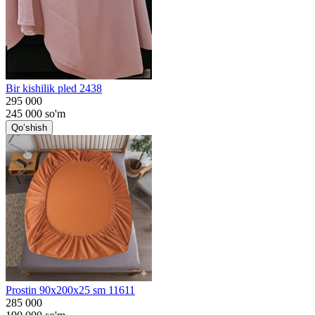
Bir kishilik pled 2438
295 000
245 000
so'm
Qo‘shish
Prostin 90x200x25 sm 11611
285 000