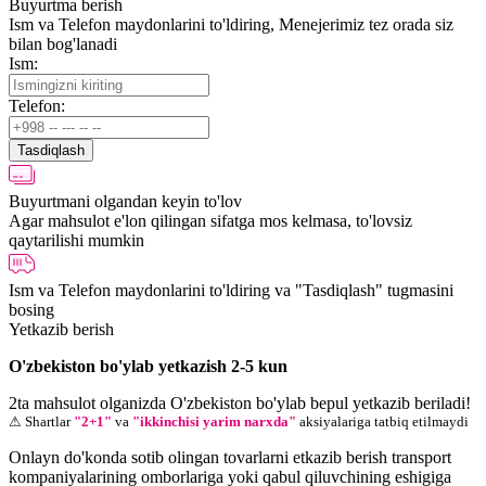
Buyurtma berish
Ism va Telefon maydonlarini to'ldiring, Menejerimiz tez orada siz
bilan bog'lanadi
Ism:
Telefon:
Tasdiqlash
Buyurtmani olgandan keyin to'lov
Agar mahsulot e'lon qilingan sifatga mos kelmasa, to'lovsiz
qaytarilishi mumkin
Ism va Telefon maydonlarini to'ldiring va "Tasdiqlash" tugmasini
bosing
Yetkazib berish
O'zbekiston bo'ylab yetkazish 2-5 kun
2ta mahsulot olganizda O'zbekiston bo'ylab bepul yetkazib beriladi!
⚠ Shartlar
"2+1"
va
"ikkinchisi yarim narxda"
aksiyalariga tatbiq etilmaydi
Onlayn do'konda sotib olingan tovarlarni etkazib berish transport
kompaniyalarining omborlariga yoki qabul qiluvchining eshigiga