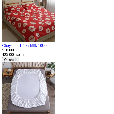
Choyshab 1.5 kishilik 10966
510 000
425 000
so'm
Qo‘shish