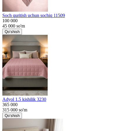
Soch quritish uchun sochiq 11509
100 000
45 000
so'm
Qo‘shish
Adyol 1.5 kishilik 3230
365 000
315 000
so'm
Qo‘shish