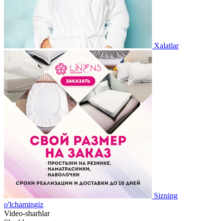
Xalatlar
Sizning
o'lchamingiz
Video-sharhlar