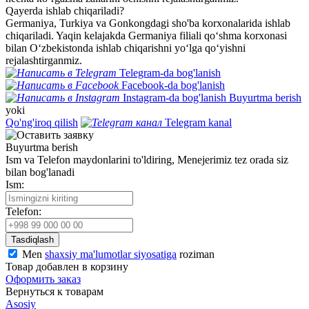
Qayerda ishlab chiqariladi?
Germaniya, Turkiya va Gonkongdagi sho'ba korxonalarida ishlab
chiqariladi. Yaqin kelajakda Germaniya filiali qo‘shma korxonasi
bilan O‘zbekistonda ishlab chiqarishni yo‘lga qo‘yishni
rejalashtirganmiz.
Telegram-da bog'lanish
Facebook-da bog'lanish
Instagram-da bog'lanish
Buyurtma berish
yoki
Qo'ng'iroq qilish
Telegram kanal
Buyurtma berish
Ism va Telefon maydonlarini to'ldiring, Menejerimiz tez orada siz
bilan bog'lanadi
Ism:
Telefon:
Tasdiqlash
Men
shaxsiy ma'lumotlar siyosatiga
roziman
Товар добавлен в корзину
Оформить заказ
Вернуться к товарам
Asosiy