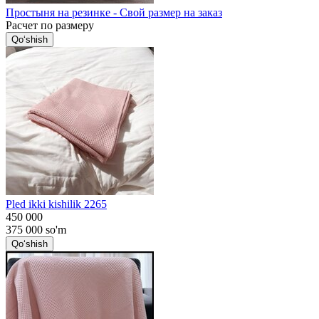
Простыня на резинке - Свой размер на заказ
Расчет по размеру
Qo‘shish
Pled ikki kishilik 2265
450 000
375 000
so'm
Qo‘shish