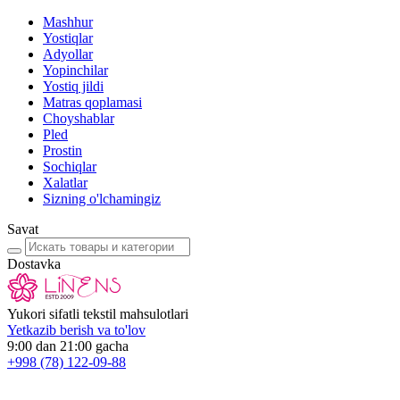
Mashhur
Yostiqlar
Adyollar
Yopinchilar
Yostiq jildi
Matras qoplamasi
Choyshablar
Pled
Prostin
Sochiqlar
Xalatlar
Sizning o'lchamingiz
Savat
Dostavka
Yukori sifatli tekstil mahsulotlari
Yetkazib berish va to'lov
9:00 dan 21:00 gacha
+998
(78) 122-09-88