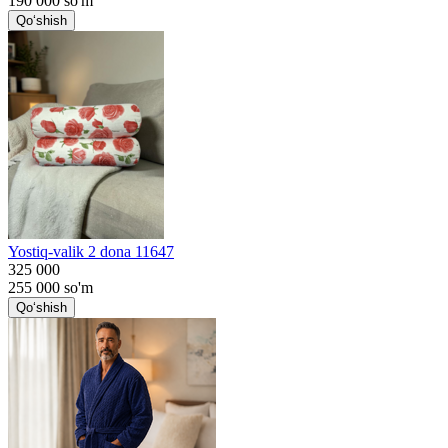
190 000
so'm
Qo‘shish
Yostiq-valik 2 dona 11647
325 000
255 000
so'm
Qo‘shish