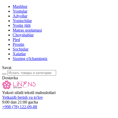
Mashhur
Yostiqlar
Adyollar
Yopinchilar
Yostiq jildi
Matras qoplamasi
Choyshablar
Pled
Prostin
Sochiqlar
Xalatlar
Sizning o'lchamingiz
Savat
Dostavka
Yukori sifatli tekstil mahsulotlari
Yetkazib berish va to'lov
9:00 dan 21:00 gacha
+998
(78) 122-09-88