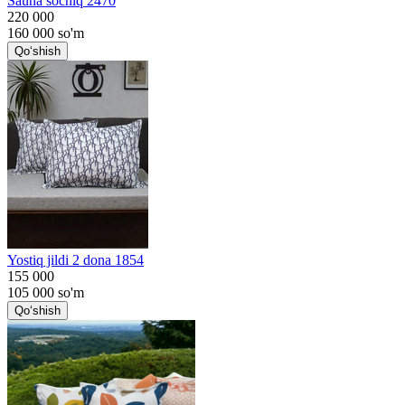
Sauna sochiq 2470
220 000
160 000
so'm
Qo‘shish
Yostiq jildi 2 dona 1854
155 000
105 000
so'm
Qo‘shish