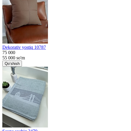
Dekorativ yostiq 10787
75 000
55 000
so'm
Qo‘shish