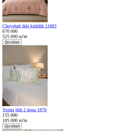
Choyshab ikki kishilik 11683
670 000
525 000
so'm
Qo‘shish
Yostiq jildi 2 dona 1870
155 000
105 000
so'm
Qo‘shish