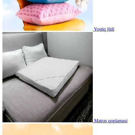
Yostiq jildi
Matras qoplamasi