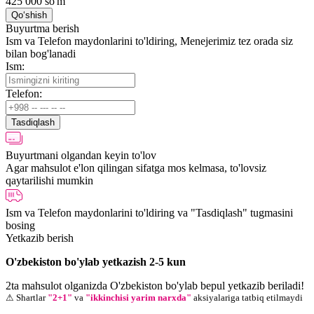
425 000
so'm
Qo‘shish
Buyurtma berish
Ism va Telefon maydonlarini to'ldiring, Menejerimiz tez orada siz
bilan bog'lanadi
Ism:
Telefon:
Tasdiqlash
Buyurtmani olgandan keyin to'lov
Agar mahsulot e'lon qilingan sifatga mos kelmasa, to'lovsiz
qaytarilishi mumkin
Ism va Telefon maydonlarini to'ldiring va "Tasdiqlash" tugmasini
bosing
Yetkazib berish
O'zbekiston bo'ylab yetkazish 2-5 kun
2ta mahsulot olganizda O'zbekiston bo'ylab bepul yetkazib beriladi!
⚠ Shartlar
"2+1"
va
"ikkinchisi yarim narxda"
aksiyalariga tatbiq etilmaydi