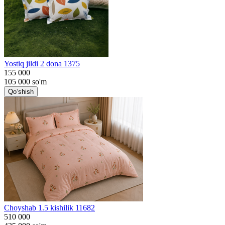
Yostiq jildi 2 dona 1375
155 000
105 000
so'm
Qo‘shish
Choyshab 1.5 kishilik 11682
510 000