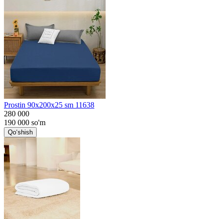
Prostin 90x200x25 sm 11638
280 000
190 000
so'm
Qo‘shish