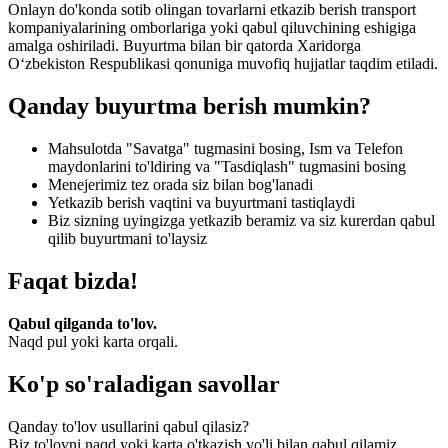
Onlayn do'konda sotib olingan tovarlarni etkazib berish transport
kompaniyalarining omborlariga yoki qabul qiluvchining eshigiga
amalga oshiriladi. Buyurtma bilan bir qatorda Xaridorga
O‘zbekiston Respublikasi qonuniga muvofiq hujjatlar taqdim etiladi.
Qanday buyurtma berish mumkin?
Mahsulotda "Savatga" tugmasini bosing, Ism va Telefon
maydonlarini to'ldiring va "Tasdiqlash" tugmasini bosing
Menejerimiz tez orada siz bilan bog'lanadi
Yetkazib berish vaqtini va buyurtmani tastiqlaydi
Biz sizning uyingizga yetkazib beramiz va siz kurerdan qabul
qilib buyurtmani to'laysiz
Faqat bizda!
Qabul qilganda to'lov.
Naqd pul yoki karta orqali.
Ko'p so'raladigan savollar
Qanday to'lov usullarini qabul qilasiz?
Biz to'lovni naqd yoki karta o'tkazish yo'li bilan qabul qilamiz.