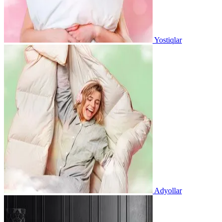
Yostiqlar
Adyollar