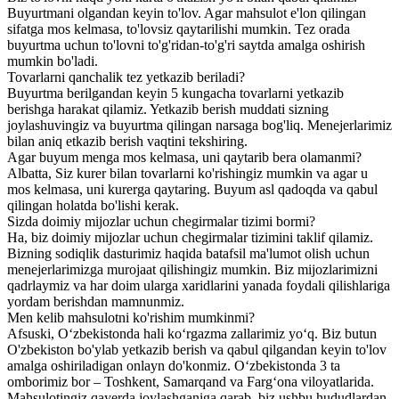
Buyurtmani olgandan keyin to'lov. Agar mahsulot e'lon qilingan
sifatga mos kelmasa, to'lovsiz qaytarilishi mumkin. Tez orada
buyurtma uchun to'lovni to'g'ridan-to'g'ri saytda amalga oshirish
mumkin bo'ladi.
Tovarlarni qanchalik tez yetkazib beriladi?
Buyurtma berilgandan keyin 5 kungacha tovarlarni yetkazib
berishga harakat qilamiz. Yetkazib berish muddati sizning
joylashuvingiz va buyurtma qilingan narsaga bog'liq. Menejerlarimiz
bilan aniq etkazib berish vaqtini tekshiring.
Agar buyum menga mos kelmasa, uni qaytarib bera olamanmi?
Albatta, Siz kurer bilan tovarlarni ko'rishingiz mumkin va agar u
mos kelmasa, uni kurerga qaytaring. Buyum asl qadoqda va qabul
qilingan holatda bo'lishi kerak.
Sizda doimiy mijozlar uchun chegirmalar tizimi bormi?
Ha, biz doimiy mijozlar uchun chegirmalar tizimini taklif qilamiz.
Bizning sodiqlik dasturimiz haqida batafsil ma'lumot olish uchun
menejerlarimizga murojaat qilishingiz mumkin. Biz mijozlarimizni
qadrlaymiz va har doim ularga xaridlarini yanada foydali qilishlariga
yordam berishdan mamnunmiz.
Men kelib mahsulotni ko'rishim mumkinmi?
Afsuski, O‘zbekistonda hali ko‘rgazma zallarimiz yo‘q. Biz butun
O'zbekiston bo'ylab yetkazib berish va qabul qilgandan keyin to'lov
amalga oshiriladigan onlayn do'konmiz. O‘zbekistonda 3 ta
omborimiz bor – Toshkent, Samarqand va Farg‘ona viloyatlarida.
Mahsulotingiz qayerda joylashganiga qarab, biz ushbu hududlardan