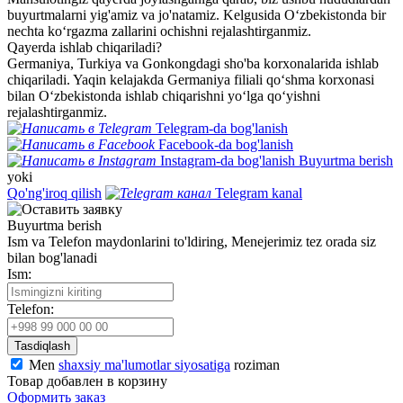
buyurtmalarni yig'amiz va jo'natamiz. Kelgusida O‘zbekistonda bir
nechta ko‘rgazma zallarini ochishni rejalashtirganmiz.
Qayerda ishlab chiqariladi?
Germaniya, Turkiya va Gonkongdagi sho'ba korxonalarida ishlab
chiqariladi. Yaqin kelajakda Germaniya filiali qo‘shma korxonasi
bilan O‘zbekistonda ishlab chiqarishni yo‘lga qo‘yishni
rejalashtirganmiz.
Telegram-da bog'lanish
Facebook-da bog'lanish
Instagram-da bog'lanish
Buyurtma berish
yoki
Qo'ng'iroq qilish
Telegram kanal
Buyurtma berish
Ism va Telefon maydonlarini to'ldiring, Menejerimiz tez orada siz
bilan bog'lanadi
Ism:
Telefon:
Tasdiqlash
Men
shaxsiy ma'lumotlar siyosatiga
roziman
Товар добавлен в корзину
Оформить заказ