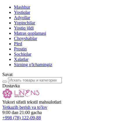
Mashhur
Yostiqlar
Adyollar
Yopinchilar
Yostiq jildi
Matras qoplamasi
Choyshablar
Pled
Prostin
Sochiqlar
Xalatlar
Sizning o'lchamingiz
Savat
Dostavka
Yukori sifatli tekstil mahsulotlari
Yetkazib berish va to'lov
9:00 dan 21:00 gacha
+998
(78) 122-09-88