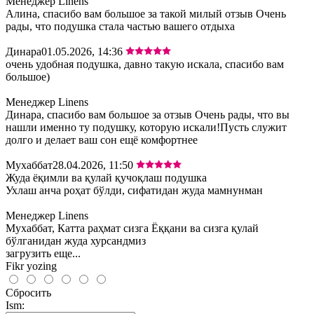
Менеджер Linens
Алина, спасибо вам большое за такой милый отзыв Очень
рады, что подушка стала частью вашего отдыха
Динара
01.05.2026, 14:36
очень удобная подушка, давно такую искала, спасибо вам
большое)
Менеджер Linens
Динара, спасибо вам большое за отзыв Очень рады, что вы
нашли именно ту подушку, которую искали!Пусть служит
долго и делает ваш сон ещё комфортнее
Мухаббат
28.04.2026, 11:50
Жуда ёқимли ва қулай қучоқлаш подушка
Ухлаш анча роҳат бўлди, сифатидан жуда мамнунман
Менеджер Linens
Мухаббат, Катта раҳмат сизга Ёққани ва сизга қулай
бўлганидан жуда хурсандмиз
загрузить еще...
Fikr yozing
Сбросить
Ism: