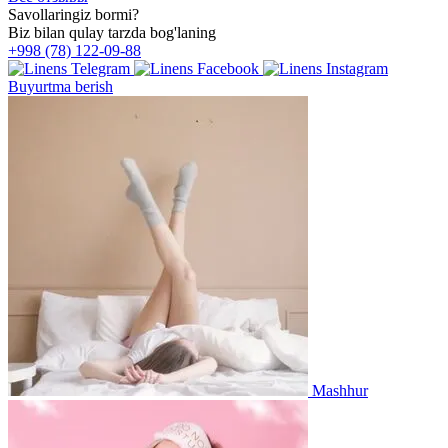
Savollaringiz bormi?
Biz bilan qulay tarzda bog'laning
+998 (78) 122-09-88
Buyurtma berish
Mashhur