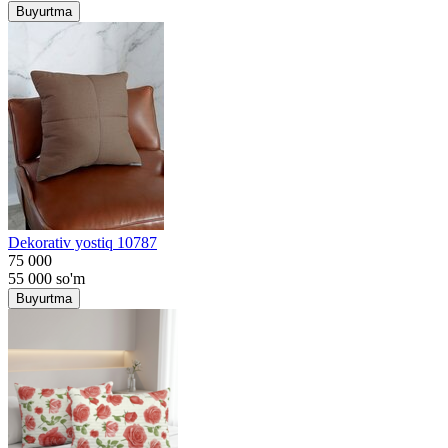
Buyurtma
Dekorativ yostiq 10787
75 000
55 000
so'm
Buyurtma