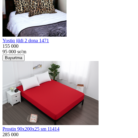
Yostiq jildi 2 dona 1471
155 000
95 000
so'm
Buyurtma
Prostin 90x200x25 sm 11414
285 000