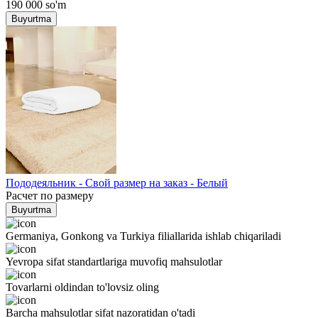
190 000
so'm
Buyurtma
Пододеяльник - Свой размер на заказ - Белый
Расчет по размеру
Buyurtma
Germaniya, Gonkong va Turkiya filiallarida ishlab chiqariladi
Yevropa sifat standartlariga muvofiq mahsulotlar
Tovarlarni oldindan to'lovsiz oling
Barcha mahsulotlar sifat nazoratidan o'tadi