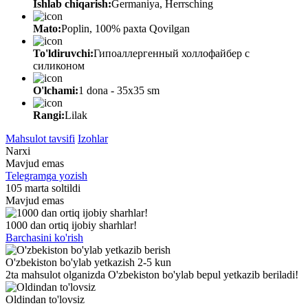
Ishlab chiqarish:
Germaniya, Herrsching
Mato:
Poplin, 100% paxta Qovilgan
To'ldiruvchi:
Гипоаллергенный холлофайбер с
силиконом
O'lchami:
1 dona - 35х35 sm
Rangi:
Lilak
Mahsulot tavsifi
Izohlar
Narxi
Mavjud emas
Telegramga yozish
105 marta soltildi
Mavjud emas
1000 dan ortiq ijobiy sharhlar!
Barchasini ko'rish
O'zbekiston bo'ylab yetkazish 2-5 kun
2ta mahsulot olganizda O'zbekiston bo'ylab bepul yetkazib beriladi!
Oldindan to'lovsiz