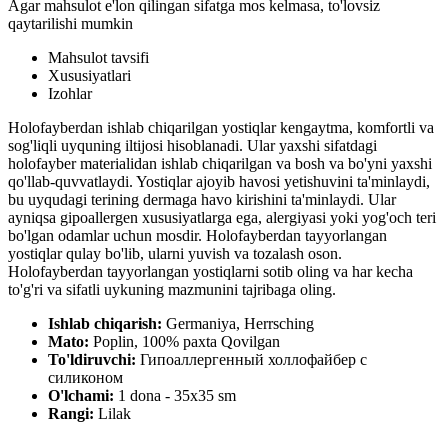
Agar mahsulot e'lon qilingan sifatga mos kelmasa, to'lovsiz
qaytarilishi mumkin
Mahsulot tavsifi
Xususiyatlari
Izohlar
Holofayberdan ishlab chiqarilgan yostiqlar kengaytma, komfortli va
sog'liqli uyquning iltijosi hisoblanadi. Ular yaxshi sifatdagi
holofayber materialidan ishlab chiqarilgan va bosh va bo'yni yaxshi
qo'llab-quvvatlaydi. Yostiqlar ajoyib havosi yetishuvini ta'minlaydi,
bu uyqudagi terining dermaga havo kirishini ta'minlaydi. Ular
ayniqsa gipoallergen xususiyatlarga ega, alergiyasi yoki yog'och teri
bo'lgan odamlar uchun mosdir. Holofayberdan tayyorlangan
yostiqlar qulay bo'lib, ularni yuvish va tozalash oson.
Holofayberdan tayyorlangan yostiqlarni sotib oling va har kecha
to'g'ri va sifatli uykuning mazmunini tajribaga oling.
Ishlab chiqarish:
Germaniya, Herrsching
Mato:
Poplin, 100% paxta Qovilgan
To'ldiruvchi:
Гипоаллергенный холлофайбер с
силиконом
O'lchami:
1 dona - 35х35 sm
Rangi:
Lilak