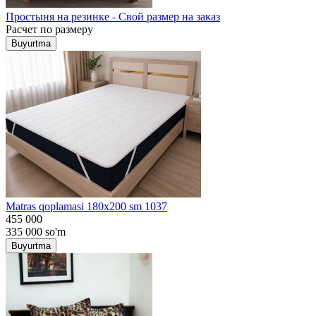
Простыня на резинке - Свой размер на заказ
Расчет по размеру
Buyurtma
Matras qoplamasi 180x200 sm 1037
455 000
335 000
so'm
Buyurtma