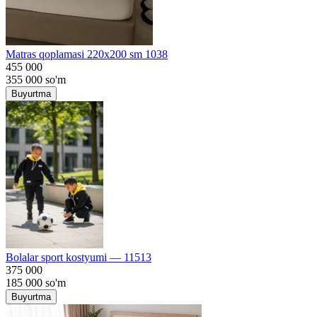
Matras qoplamasi 220x200 sm 1038
455 000
355 000
so'm
Buyurtma
Bolalar sport kostyumi — 11513
375 000
185 000
so'm
Buyurtma