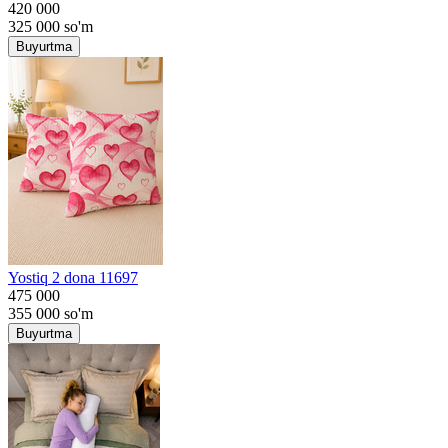
420 000
325 000
so'm
Buyurtma
Yostiq 2 dona 11697
475 000
355 000
so'm
Buyurtma