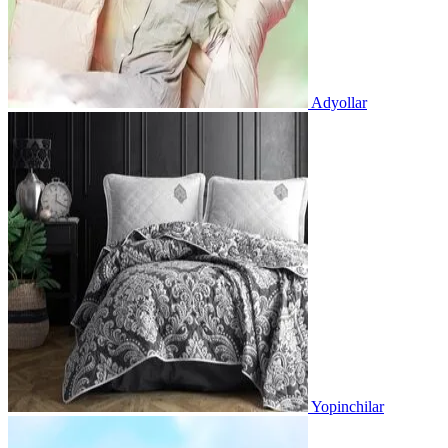
Adyollar
Yopinchilar