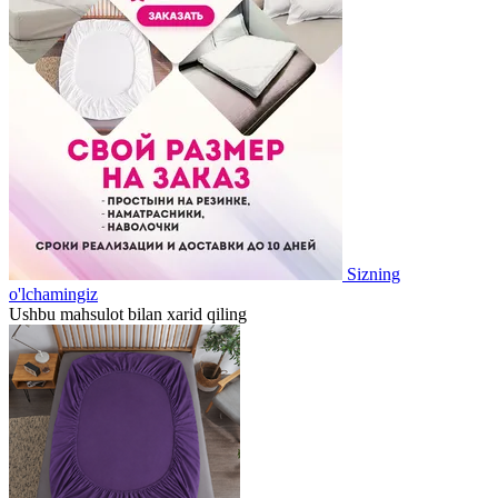
Sizning
o'lchamingiz
Ushbu mahsulot bilan xarid qiling