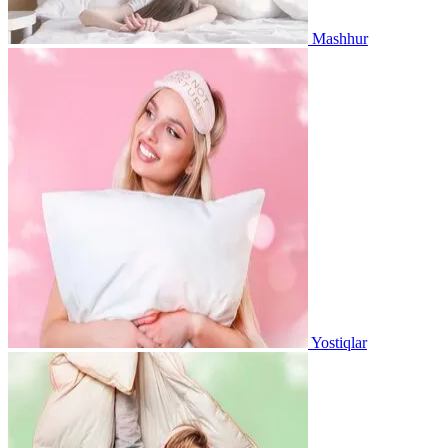
Mashhur
Yostiqlar