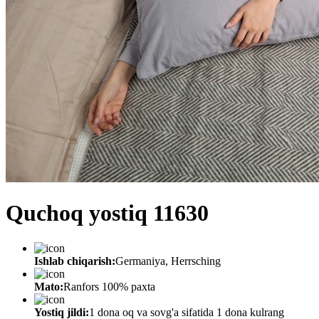
Quchoq yostiq 11630
Ishlab chiqarish:
Germaniya, Herrsching
Mato:
Ranfors 100% paxta
Yostiq jildi:
1 dona oq va sovg'a sifatida 1 dona kulrang