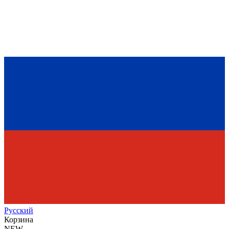
Рус
ский
Корзина
NEW