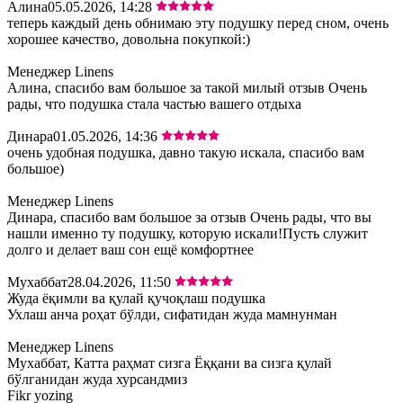
Алина
05.05.2026, 14:28
теперь каждый день обнимаю эту подушку перед сном, очень
хорошее качество, довольна покупкой:)
Менеджер Linens
Алина, спасибо вам большое за такой милый отзыв Очень
рады, что подушка стала частью вашего отдыха
Динара
01.05.2026, 14:36
очень удобная подушка, давно такую искала, спасибо вам
большое)
Менеджер Linens
Динара, спасибо вам большое за отзыв Очень рады, что вы
нашли именно ту подушку, которую искали!Пусть служит
долго и делает ваш сон ещё комфортнее
Мухаббат
28.04.2026, 11:50
Жуда ёқимли ва қулай қучоқлаш подушка
Ухлаш анча роҳат бўлди, сифатидан жуда мамнунман
Менеджер Linens
Мухаббат, Катта раҳмат сизга Ёққани ва сизга қулай
бўлганидан жуда хурсандмиз
Fikr yozing