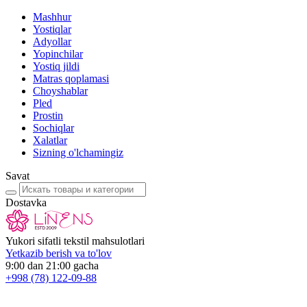
Mashhur
Yostiqlar
Adyollar
Yopinchilar
Yostiq jildi
Matras qoplamasi
Choyshablar
Pled
Prostin
Sochiqlar
Xalatlar
Sizning o'lchamingiz
Savat
Dostavka
Yukori sifatli tekstil mahsulotlari
Yetkazib berish va to'lov
9:00 dan 21:00 gacha
+998
(78) 122-09-88