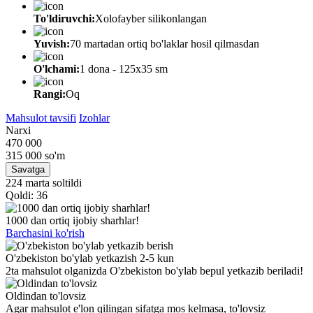
To'ldiruvchi:
Xolofayber silikonlangan
Yuvish:
70 martadan ortiq bo'laklar hosil qilmasdan
O'lchami:
1 dona - 125х35 sm
Rangi:
Oq
Mahsulot tavsifi
Izohlar
Narxi
470 000
315 000
so'm
Savatga
224 marta soltildi
Qoldi: 36
1000 dan ortiq ijobiy sharhlar!
Barchasini ko'rish
O'zbekiston bo'ylab yetkazish 2-5 kun
2ta mahsulot olganizda O'zbekiston bo'ylab bepul yetkazib beriladi!
Oldindan to'lovsiz
Agar mahsulot e'lon qilingan sifatga mos kelmasa, to'lovsiz