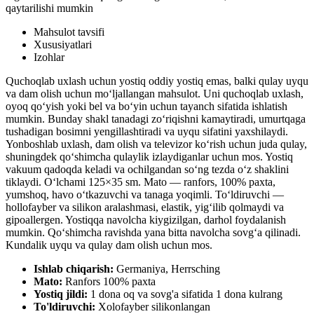
qaytarilishi mumkin
Mahsulot tavsifi
Xususiyatlari
Izohlar
Quchoqlab uxlash uchun yostiq oddiy yostiq emas, balki qulay uyqu
va dam olish uchun mo‘ljallangan mahsulot. Uni quchoqlab uxlash,
oyoq qo‘yish yoki bel va bo‘yin uchun tayanch sifatida ishlatish
mumkin. Bunday shakl tanadagi zo‘riqishni kamaytiradi, umurtqaga
tushadigan bosimni yengillashtiradi va uyqu sifatini yaxshilaydi.
Yonboshlab uxlash, dam olish va televizor ko‘rish uchun juda qulay,
shuningdek qo‘shimcha qulaylik izlaydiganlar uchun mos. Yostiq
vakuum qadoqda keladi va ochilgandan so‘ng tezda o‘z shaklini
tiklaydi. O‘lchami 125×35 sm. Mato — ranfors, 100% paxta,
yumshoq, havo o‘tkazuvchi va tanaga yoqimli. To‘ldiruvchi —
hollofayber va silikon aralashmasi, elastik, yig‘ilib qolmaydi va
gipoallergen. Yostiqqa navolcha kiygizilgan, darhol foydalanish
mumkin. Qo‘shimcha ravishda yana bitta navolcha sovg‘a qilinadi.
Kundalik uyqu va qulay dam olish uchun mos.
Ishlab chiqarish:
Germaniya, Herrsching
Mato:
Ranfors 100% paxta
Yostiq jildi:
1 dona oq va sovg'a sifatida 1 dona kulrang
To'ldiruvchi:
Xolofayber silikonlangan