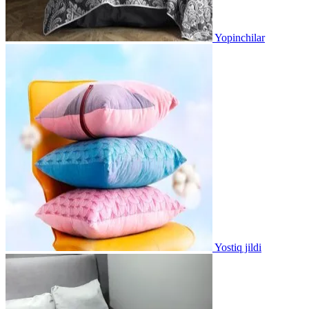
Yopinchilar
Yostiq jildi