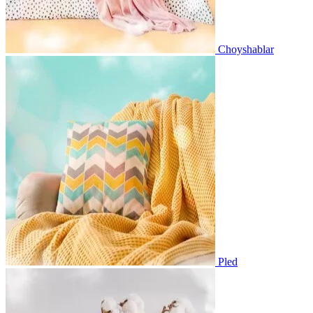
Choyshablar
Pled