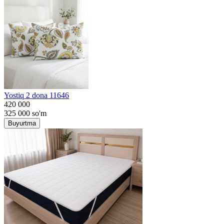
Yostiq 2 dona 11646
420 000
325 000
so'm
Buyurtma