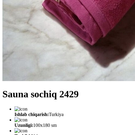
Sauna sochiq 2429
Ishlab chiqarish:
Turkiya
Uzunligi:
100x180 sm