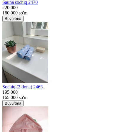
Sauna sochiq 2470
220 000
160 000
so'm
Buyurtma
Sochiq (2 dona) 2463
195 000
165 000
so'm
Buyurtma