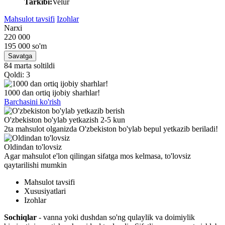
Tarkibi:
Velur
Mahsulot tavsifi
Izohlar
Narxi
220 000
195 000
so'm
Savatga
84 marta soltildi
Qoldi: 3
1000 dan ortiq ijobiy sharhlar!
Barchasini ko'rish
O'zbekiston bo'ylab yetkazish 2-5 kun
2ta mahsulot olganizda O'zbekiston bo'ylab bepul yetkazib beriladi!
Oldindan to'lovsiz
Agar mahsulot e'lon qilingan sifatga mos kelmasa, to'lovsiz
qaytarilishi mumkin
Mahsulot tavsifi
Xususiyatlari
Izohlar
Sochiqlar
- vanna yoki dushdan so'ng qulaylik va doimiylik