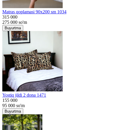
Matras qoplamasi 90x200 sm 1034
315 000
275 000
so'm
Buyurtma
Yostiq jildi 2 dona 1471
155 000
95 000
so'm
Buyurtma