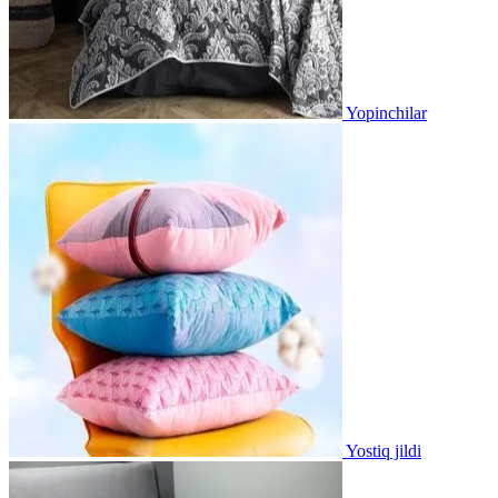
Yopinchilar
Yostiq jildi