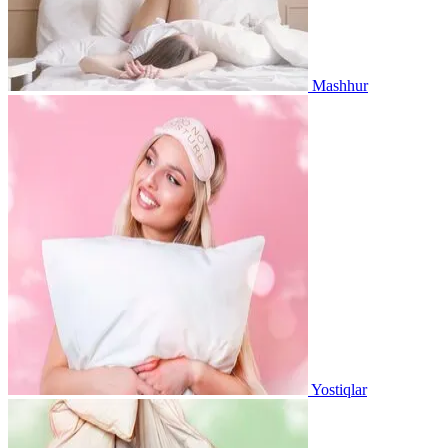
Mashhur
Yostiqlar