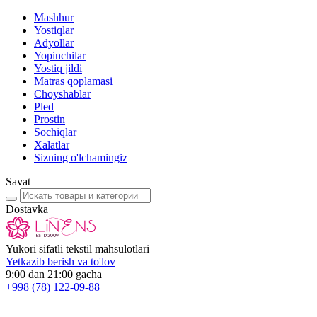
Mashhur
Yostiqlar
Adyollar
Yopinchilar
Yostiq jildi
Matras qoplamasi
Choyshablar
Pled
Prostin
Sochiqlar
Xalatlar
Sizning o'lchamingiz
Savat
Dostavka
Yukori sifatli tekstil mahsulotlari
Yetkazib berish va to'lov
9:00 dan 21:00 gacha
+998
(78) 122-09-88