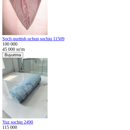
Soch quritish uchun sochiq 11509
100 000
45 000
so'm
Buyurtma
Yuz sochiq 2490
115 000