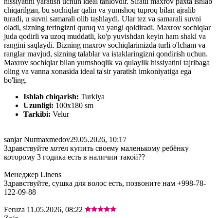
hissiyatini yaratish uchun ideal tanlovdir. Sifatli maxrov paxta ishlab
chiqarilgan, bu sochiqlar qalin va yumshoq tuproq bilan ajralib
turadi, u suvni samarali olib tashlaydi. Ular tez va samarali suvni
oladi, sizning teringizni quruq va yangi qoldiradi. Maxrov sochiqlar
juda qodirli va uzoq muddatli, ko'p yuvishdan keyin ham shakl va
rangini saqlaydi. Bizning maxrov sochiqlarimizda turli o'lcham va
ranglar mavjud, sizning talablar va istaklaringizni qondirish uchun.
Maxrov sochiqlar bilan yumshoqlik va qulaylik hissiyatini tajribaga
oling va vanna xonasida ideal ta'sir yaratish imkoniyatiga ega
bo'ling.
Ishlab chiqarish:
Turkiya
Uzunligi:
100x180 sm
Tarkibi:
Velur
sanjar Nurmaxmedov
29.05.2026, 10:17
Здравствуйте хотел купить своему маленькому ребёнку
которому 3 годика есть в наличии такой??
Менеджер Linens
Здравствуйте, сушка для волос есть, позвоните нам +998-78-
122-09-88
Feruza
11.05.2026, 08:22