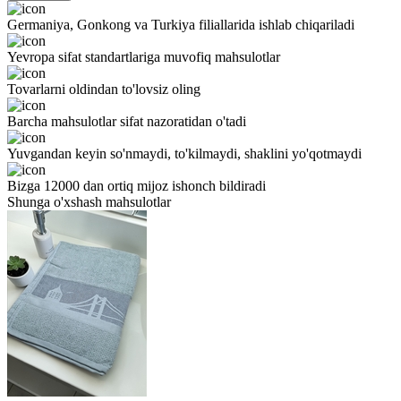
Germaniya, Gonkong va Turkiya filiallarida ishlab chiqariladi
Yevropa sifat standartlariga muvofiq mahsulotlar
Tovarlarni oldindan to'lovsiz oling
Barcha mahsulotlar sifat nazoratidan o'tadi
Yuvgandan keyin so'nmaydi, to'kilmaydi, shaklini yo'qotmaydi
Bizga 12000 dan ortiq mijoz ishonch bildiradi
Shunga o'xshash mahsulotlar