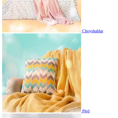
Choyshablar
Pled