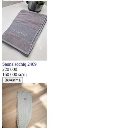
Sauna sochiq 2469
220 000
160 000
so'm
Buyurtma