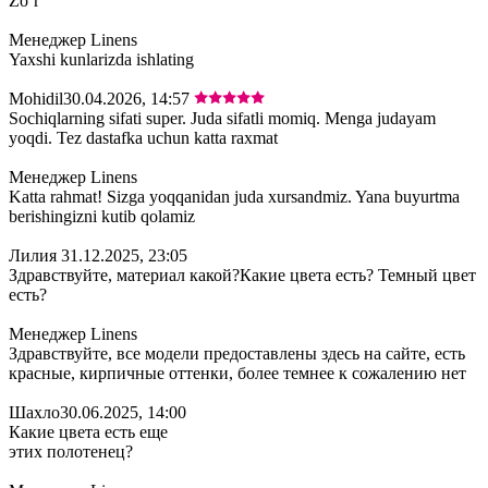
Zoʻr
Менеджер Linens
Yaxshi kunlarizda ishlating
Mohidil
30.04.2026, 14:57
Sochiqlarning sifati super. Juda sifatli momiq. Menga judayam
yoqdi. Tez dastafka uchun katta raxmat
Менеджер Linens
Katta rahmat! Sizga yoqqanidan juda xursandmiz. Yana buyurtma
berishingizni kutib qolamiz
Лилия
31.12.2025, 23:05
Здравствуйте, материал какой?Какие цвета есть? Темный цвет
есть?
Менеджер Linens
Здравствуйте, все модели предоставлены здесь на сайте, есть
красные, кирпичные оттенки, более темнее к сожалению нет
Шахло
30.06.2025, 14:00
Какие цвета есть еще
этих полотенец?