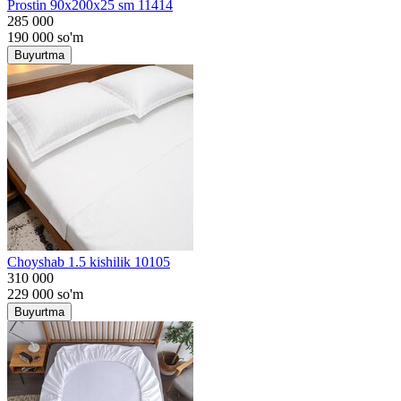
Prostin 90x200x25 sm 11414
285 000
190 000
so'm
Buyurtma
Choyshab 1.5 kishilik 10105
310 000
229 000
so'm
Buyurtma