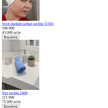
Soch quritish uchun sochiq 11505
100 000
45 000
so'm
Buyurtma
Yuz sochiq 2460
115 000
75 000
so'm
Buyurtma