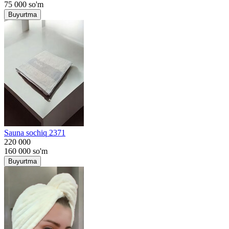
75 000
so'm
Buyurtma
Sauna sochiq 2371
220 000
160 000
so'm
Buyurtma