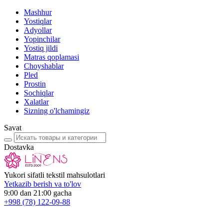
Mashhur
Yostiqlar
Adyollar
Yopinchilar
Yostiq jildi
Matras qoplamasi
Choyshablar
Pled
Prostin
Sochiqlar
Xalatlar
Sizning o'lchamingiz
Savat
Dostavka
Yukori sifatli tekstil mahsulotlari
Yetkazib berish va to'lov
9:00 dan 21:00 gacha
+998
(78) 122-09-88