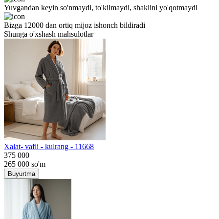
Yuvgandan keyin so'nmaydi, to'kilmaydi, shaklini yo'qotmaydi
Bizga 12000 dan ortiq mijoz ishonch bildiradi
Shunga o'xshash mahsulotlar
Хalat- vafli - kulrang - 11668
375 000
265 000
so'm
Buyurtma