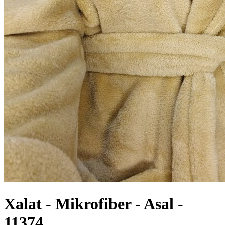
Хalat - Mikrofiber - Asal -
11374