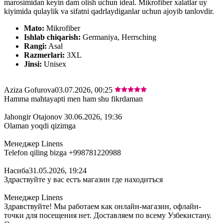
marosimidan keyin dam olish uchun ideal. Mikrofiber xalatlar uy
kiyimida qulaylik va sifatni qadrlaydiganlar uchun ajoyib tanlovdir.
Mato:
Mikrofiber
Ishlab chiqarish:
Germaniya, Herrsching
Rangi:
Asal
Razmerlari:
3XL
Jinsi:
Unisex
Aziza Gofurova
03.07.2026, 00:25
Hamma mahtayapti men ham shu fikrdaman
Jahongir Otajonov
30.06.2026, 19:36
Olaman yoqdi qizimga
Менеджер Linens
Telefon qiling bizga +998781220988
Насиба
31.05.2026, 19:24
Здраствуйте у вас естъ магазин где находитъся
Менеджер Linens
Здравствуйте! Мы работаем как онлайн-магазин, офлайн-
точки для посещения нет. Доставляем по всему Узбекистану.