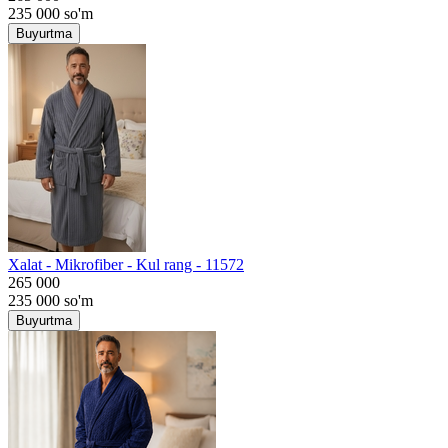
235 000
so'm
Buyurtma
Хalat - Mikrofiber - Kul rang - 11572
265 000
235 000
so'm
Buyurtma