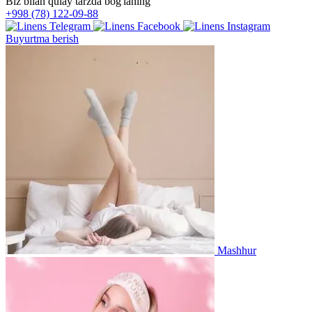
Biz bilan qulay tarzda bog'laning
+998 (78) 122-09-88
Buyurtma berish
Mashhur