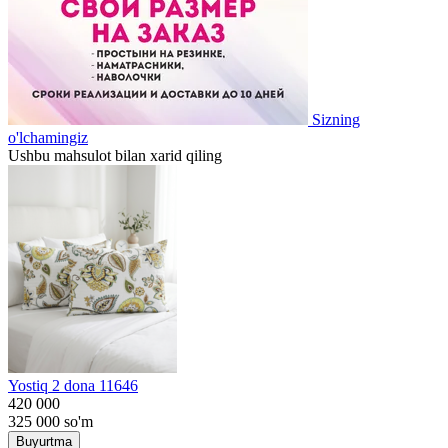
Sizning
o'lchamingiz
Ushbu mahsulot bilan xarid qiling
Yostiq 2 dona 11646
420 000
325 000
so'm
Buyurtma