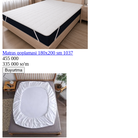
Matras qoplamasi 180x200 sm 1037
455 000
335 000
so'm
Buyurtma