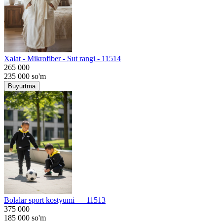
Хalat - Mikrofiber - Sut rangi - 11514
265 000
235 000
so'm
Buyurtma
Bolalar sport kostyumi — 11513
375 000
185 000
so'm