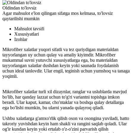
Oldindan to'lovsiz
Agar mahsulot e'lon qilingan sifatga mos kelmasa, to'lovsiz
qaytarilishi mumkin
Mahsulot tavsifi
Xususiyatlari
Izohlar
Mikrofiber xalatlar yuqori sifatli va tez quriydigan materialdan
tayyorlangan uy uchun qulay va amaliy kiyimdir. Mikrofiber
mukammal suvni yutuvchi xususiyatlarga ega, bu materialdan
tayyorlangan xalatlar dushdan keyin yoki saunada foydalanish
uchun ideal tanlovdir. Ular engil, teginish uchun yumshoq va tanaga
yoqimli.
Mikrofiber xalatlar turli xil dizaynlar, ranglar va uslublarda mavjud
bo'lib, har qanday lazzat uchun to'g'ri variantni topishga imkon
beradi. Ular kaput, kamar, cho'ntaklar va boshqa qulay detallarga
ega bo'lishi mumkin, bu ularni yanada qulayroq qiladi.
Ushbu xalatlarga g'amxo'rlik qilish oson va osongina yuviladi, hatto
takroriy yuvishdan keyin ham shakli va rangini saqlab qoladi. Ular
og'ir kundan keyin yoki ertalab o'z-o'zini parvarish qilish