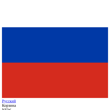
Рус
ский
Корзина
NEW