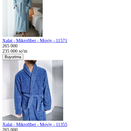
Хalat - Mikrofiber - Moviy - 11571
265 000
235 000
so'm
Buyurtma
Хalat - Mikrofiber - Moviy - 11355
265 000