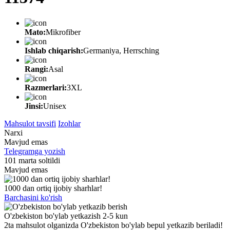
Mato:
Mikrofiber
Ishlab chiqarish:
Germaniya, Herrsching
Rangi:
Asal
Razmerlari:
3XL
Jinsi:
Unisex
Mahsulot tavsifi
Izohlar
Narxi
Mavjud emas
Telegramga yozish
101 marta soltildi
Mavjud emas
1000 dan ortiq ijobiy sharhlar!
Barchasini ko'rish
O'zbekiston bo'ylab yetkazish 2-5 kun
2ta mahsulot olganizda O'zbekiston bo'ylab bepul yetkazib beriladi!