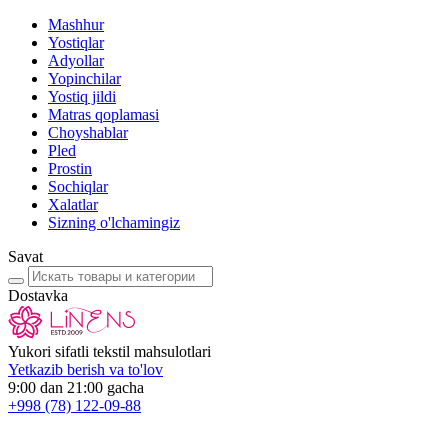
Mashhur
Yostiqlar
Adyollar
Yopinchilar
Yostiq jildi
Matras qoplamasi
Choyshablar
Pled
Prostin
Sochiqlar
Xalatlar
Sizning o'lchamingiz
Savat
Dostavka
Yukori sifatli tekstil mahsulotlari
Yetkazib berish va to'lov
9:00 dan 21:00 gacha
+998
(78) 122-09-88