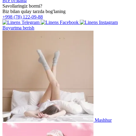
Все отзывы
Savollaringiz bormi?
Biz bilan qulay tarzda bog'laning
+998 (78) 122-09-88
Buyurtma berish
Mashhur