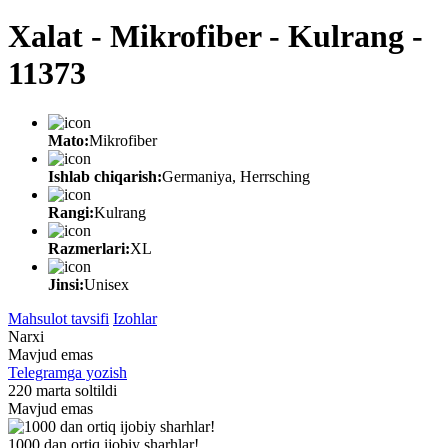
Хalat - Mikrofiber - Kulrang -
11373
Mato:
Mikrofiber
Ishlab chiqarish:
Germaniya, Herrsching
Rangi:
Kulrang
Razmerlari:
XL
Jinsi:
Unisex
Mahsulot tavsifi
Izohlar
Narxi
Mavjud emas
Telegramga yozish
220 marta soltildi
Mavjud emas
1000 dan ortiq ijobiy sharhlar!