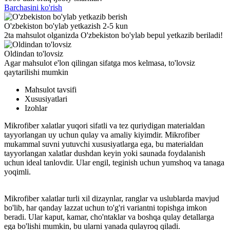
Barchasini ko'rish
O'zbekiston bo'ylab yetkazish 2-5 kun
2ta mahsulot olganizda O'zbekiston bo'ylab bepul yetkazib beriladi!
Oldindan to'lovsiz
Agar mahsulot e'lon qilingan sifatga mos kelmasa, to'lovsiz
qaytarilishi mumkin
Mahsulot tavsifi
Xususiyatlari
Izohlar
Mikrofiber xalatlar yuqori sifatli va tez quriydigan materialdan
tayyorlangan uy uchun qulay va amaliy kiyimdir. Mikrofiber
mukammal suvni yutuvchi xususiyatlarga ega, bu materialdan
tayyorlangan xalatlar dushdan keyin yoki saunada foydalanish
uchun ideal tanlovdir. Ular engil, teginish uchun yumshoq va tanaga
yoqimli.
Mikrofiber xalatlar turli xil dizaynlar, ranglar va uslublarda mavjud
bo'lib, har qanday lazzat uchun to'g'ri variantni topishga imkon
beradi. Ular kaput, kamar, cho'ntaklar va boshqa qulay detallarga
ega bo'lishi mumkin, bu ularni yanada qulayroq qiladi.