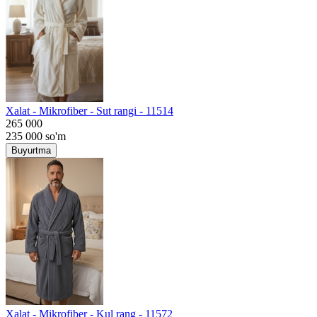
Хalat - Mikrofiber - Sut rangi - 11514
265 000
235 000
so'm
Buyurtma
Хalat - Mikrofiber - Kul rang - 11572