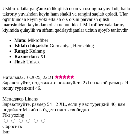
Ushbu xalatlarga g'amxo'rlik qilish oson va osongina yuviladi, hatto
takroriy yuvishdan keyin ham shakli va rangini saqlab qoladi. Ular
og'ir kundan keyin yoki ertalab o'z-o'zini parvarish qilish
marosimidan keyin dam olish uchun ideal. Mikrofiber xalatlar uy
kiyimida qulaylik va sifatni qadrlaydiganlar uchun ajoyib tanlovdir.
Mato:
Mikrofiber
Ishlab chiqarish:
Germaniya, Herrsching
Rangi:
Kulrang
Razmerlari:
XL
Jinsi:
Unisex
Наталья
22.10.2025, 22:21
Здравствуйте, подскажите пожалуйста 2xl на какой размер. Я
ношу турецкий 46.
Менеджер Linens
Здравствуйте, размер 54 - 2 XL, если у вас турецкий 46, вам
подойдет M либо L будет сидеть свободно
Fikr yozing
Сбросить
Ism: