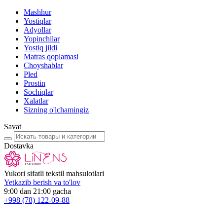
Mashhur
Yostiqlar
Adyollar
Yopinchilar
Yostiq jildi
Matras qoplamasi
Choyshablar
Pled
Prostin
Sochiqlar
Xalatlar
Sizning o'lchamingiz
Savat
Dostavka
Yukori sifatli tekstil mahsulotlari
Yetkazib berish va to'lov
9:00 dan 21:00 gacha
+998
(78) 122-09-88