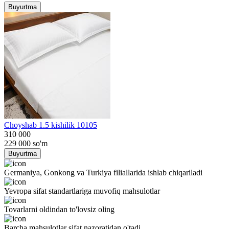
Buyurtma
Choyshab 1.5 kishilik 10105
310 000
229 000
so'm
Buyurtma
Germaniya, Gonkong va Turkiya filiallarida ishlab chiqariladi
Yevropa sifat standartlariga muvofiq mahsulotlar
Tovarlarni oldindan to'lovsiz oling
Barcha mahsulotlar sifat nazoratidan o'tadi