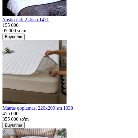
Yostiq jildi 2 dona 1471
155 000
95 000
so'm
Buyurtma
Matras qoplamasi 220x200 sm 1038
455 000
355 000
so'm
Buyurtma