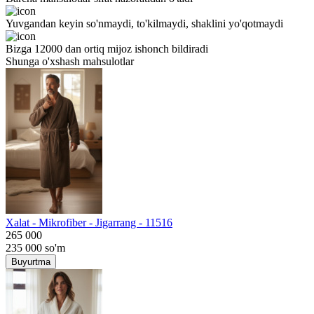
Yuvgandan keyin so'nmaydi, to'kilmaydi, shaklini yo'qotmaydi
Bizga 12000 dan ortiq mijoz ishonch bildiradi
Shunga o'xshash mahsulotlar
Хalat - Mikrofiber - Jigarrang - 11516
265 000
235 000
so'm
Buyurtma