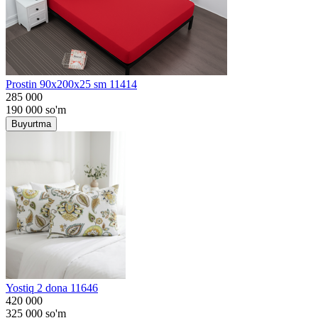
Prostin 90x200x25 sm 11414
285 000
190 000
so'm
Buyurtma
Yostiq 2 dona 11646
420 000
325 000
so'm