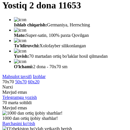
Yostiq 2 dona 11653
Ishlab chiqarish:
Germaniya, Herrsching
Mato:
Super-satin, 100% paxta Qovilgan
To'ldiruvchi:
Xolofayber silikonlangan
Yuvish:
70 martadan ortiq bo'laklar hosil qilmasdan
O'lchami:
2 dona - 70х70 sm
Mahsulot tavsifi
Izohlar
70х70
50х70
60х20
Narxi
Mavjud emas
Telegramga yozish
70 marta soltildi
Mavjud emas
1000 dan ortiq ijobiy sharhlar!
Barchasini ko'rish