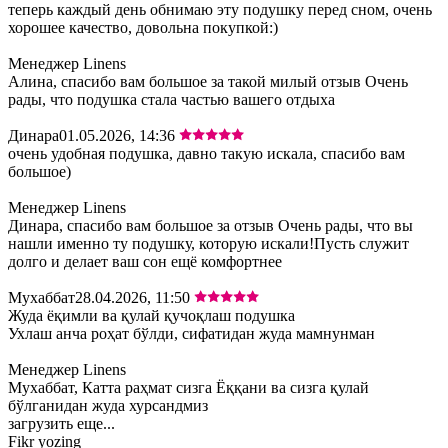
теперь каждый день обнимаю эту подушку перед сном, очень
хорошее качество, довольна покупкой:)
Менеджер Linens
Алина, спасибо вам большое за такой милый отзыв Очень
рады, что подушка стала частью вашего отдыха
Динара
01.05.2026, 14:36
очень удобная подушка, давно такую искала, спасибо вам
большое)
Менеджер Linens
Динара, спасибо вам большое за отзыв Очень рады, что вы
нашли именно ту подушку, которую искали!Пусть служит
долго и делает ваш сон ещё комфортнее
Мухаббат
28.04.2026, 11:50
Жуда ёқимли ва қулай қучоқлаш подушка
Ухлаш анча роҳат бўлди, сифатидан жуда мамнунман
Менеджер Linens
Мухаббат, Катта раҳмат сизга Ёққани ва сизга қулай
бўлганидан жуда хурсандмиз
загрузить еще...
Fikr yozing