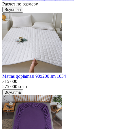
Расчет по размеру
Buyurtma
Matras qoplamasi 90x200 sm 1034
315 000
275 000
so'm
Buyurtma