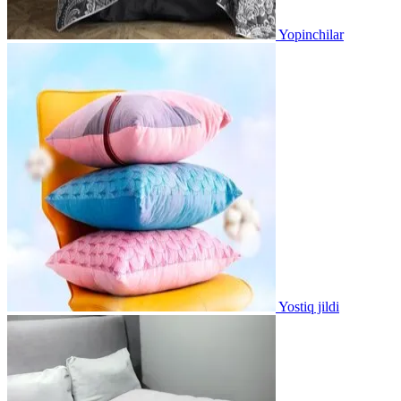
Yopinchilar
Yostiq jildi