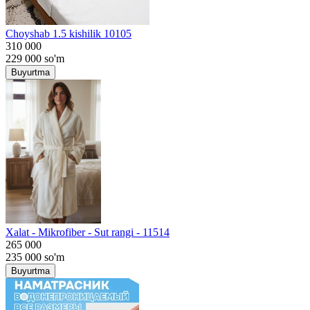
Choyshab 1.5 kishilik 10105
310 000
229 000
so'm
Buyurtma
Хalat - Mikrofiber - Sut rangi - 11514
265 000
235 000
so'm
Buyurtma