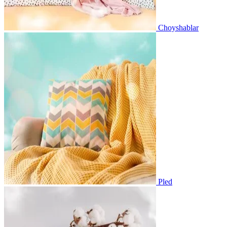
Choyshablar
Pled