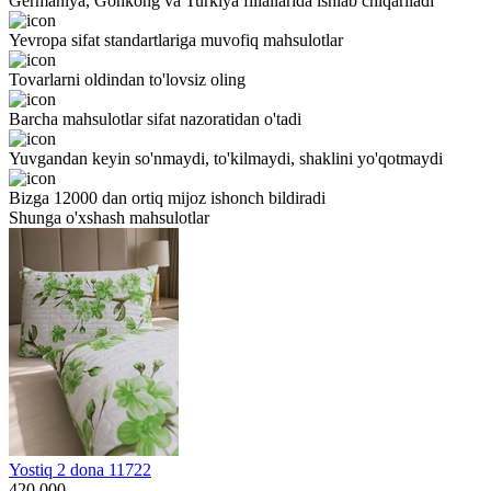
Germaniya, Gonkong va Turkiya filiallarida ishlab chiqariladi
Yevropa sifat standartlariga muvofiq mahsulotlar
Tovarlarni oldindan to'lovsiz oling
Barcha mahsulotlar sifat nazoratidan o'tadi
Yuvgandan keyin so'nmaydi, to'kilmaydi, shaklini yo'qotmaydi
Bizga 12000 dan ortiq mijoz ishonch bildiradi
Shunga o'xshash mahsulotlar
Yostiq 2 dona 11722
420 000