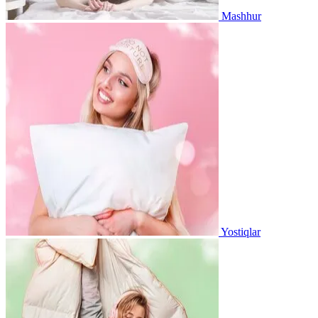
Mashhur
Yostiqlar