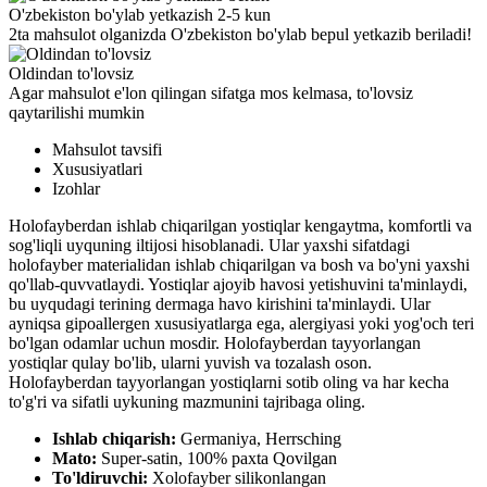
O'zbekiston bo'ylab yetkazish 2-5 kun
2ta mahsulot olganizda O'zbekiston bo'ylab bepul yetkazib beriladi!
Oldindan to'lovsiz
Agar mahsulot e'lon qilingan sifatga mos kelmasa, to'lovsiz
qaytarilishi mumkin
Mahsulot tavsifi
Xususiyatlari
Izohlar
Holofayberdan ishlab chiqarilgan yostiqlar kengaytma, komfortli va
sog'liqli uyquning iltijosi hisoblanadi. Ular yaxshi sifatdagi
holofayber materialidan ishlab chiqarilgan va bosh va bo'yni yaxshi
qo'llab-quvvatlaydi. Yostiqlar ajoyib havosi yetishuvini ta'minlaydi,
bu uyqudagi terining dermaga havo kirishini ta'minlaydi. Ular
ayniqsa gipoallergen xususiyatlarga ega, alergiyasi yoki yog'och teri
bo'lgan odamlar uchun mosdir. Holofayberdan tayyorlangan
yostiqlar qulay bo'lib, ularni yuvish va tozalash oson.
Holofayberdan tayyorlangan yostiqlarni sotib oling va har kecha
to'g'ri va sifatli uykuning mazmunini tajribaga oling.
Ishlab chiqarish:
Germaniya, Herrsching
Mato:
Super-satin, 100% paxta Qovilgan
To'ldiruvchi:
Xolofayber silikonlangan