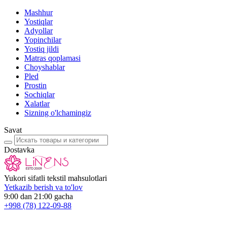
Mashhur
Yostiqlar
Adyollar
Yopinchilar
Yostiq jildi
Matras qoplamasi
Choyshablar
Pled
Prostin
Sochiqlar
Xalatlar
Sizning o'lchamingiz
Savat
Dostavka
Yukori sifatli tekstil mahsulotlari
Yetkazib berish va to'lov
9:00 dan 21:00 gacha
+998
(78) 122-09-88