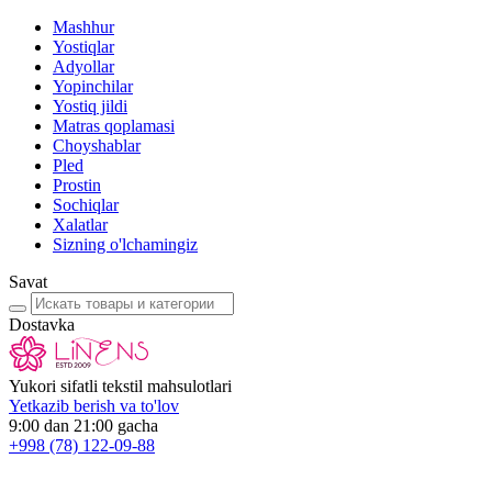
Mashhur
Yostiqlar
Adyollar
Yopinchilar
Yostiq jildi
Matras qoplamasi
Choyshablar
Pled
Prostin
Sochiqlar
Xalatlar
Sizning o'lchamingiz
Savat
Dostavka
Yukori sifatli tekstil mahsulotlari
Yetkazib berish va to'lov
9:00 dan 21:00 gacha
+998
(78) 122-09-88